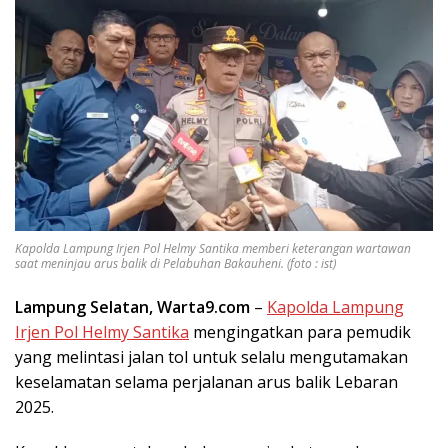
Kapolda Lampung Irjen Pol Helmy Santika memberi keterangan wartawan
saat meninjau arus balik di Pelabuhan Bakauheni. (foto : ist)
Lampung Selatan, Warta9.com
–
Kapolda Lampung
Irjen Pol Helmy Santika
mengingatkan para pemudik
yang melintasi jalan tol untuk selalu mengutamakan
keselamatan selama perjalanan arus balik Lebaran
2025.