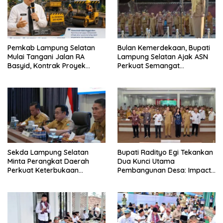
Pemkab Lampung Selatan
Bulan Kemerdekaan, Bupati
Mulai Tangani Jalan RA
Lampung Selatan Ajak ASN
Basyid, Kontrak Proyek
Perkuat Semangat
Sudah Rampung
Pengabdian dan Tingkatkan
Pelayanan Publik
Sekda Lampung Selatan
Bupati Radityo Egi Tekankan
Minta Perangkat Daerah
Dua Kunci Utama
Perkuat Keterbukaan
Pembangunan Desa: Impact
Informasi Publik
dan Sustainable