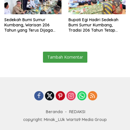
Sedekah Bumi Sumur
Bupati Egi Hadiri Sedekah
Kumbang, Warisan 206
Bumi Sumur Kumbang,
Tahun yang Terus Dijaga
Tradisi 206 Tahun Tetap
Pemkab Lampung Selatan
Semarak Meski Diguyur
dan Masyarakat
Hujan
Tambah Komentar
Beranda
REDAKSI
copyright: Minak_LUk Warta9 Media Group