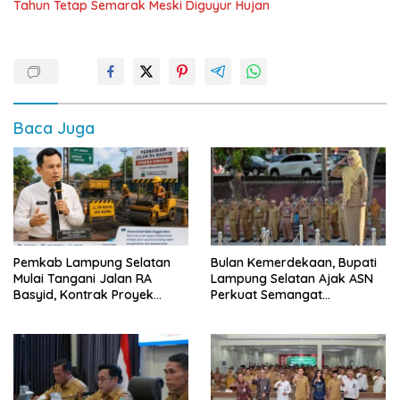
Tahun Tetap Semarak Meski Diguyur Hujan
Baca Juga
Pemkab Lampung Selatan
Bulan Kemerdekaan, Bupati
Mulai Tangani Jalan RA
Lampung Selatan Ajak ASN
Basyid, Kontrak Proyek
Perkuat Semangat
Sudah Rampung
Pengabdian dan Tingkatkan
Pelayanan Publik