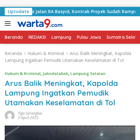
Langsung ke konten
angani Jalan RA Basyid, Kontrak Proyek Sudah Rampung
Uptodate
Beranda
REDAKSI
Lampung
Pulau Jawa
Sumatra Selata
Beranda
Hukum & Kriminal
Arus Balik Meningkat, Kapolda
Lampung Ingatkan Pemudik Utamakan Keselamatan di Tol
Hukum & Kriminal
,
Jabodetabek
,
Lampung Selatan
Arus Balik Meningkat, Kapolda
Lampung Ingatkan Pemudik
Utamakan Keselamatan di Tol
Tiga Serangkai
3 April 2025