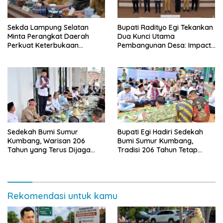
Sekda Lampung Selatan
Bupati Radityo Egi Tekankan
Minta Perangkat Daerah
Dua Kunci Utama
Perkuat Keterbukaan
Pembangunan Desa: Impact
Informasi Publik
dan Sustainable
Sedekah Bumi Sumur
Bupati Egi Hadiri Sedekah
Kumbang, Warisan 206
Bumi Sumur Kumbang,
Tahun yang Terus Dijaga
Tradisi 206 Tahun Tetap
Pemkab Lampung Selatan
Semarak Meski Diguyur
dan Masyarakat
Hujan
Rekomendasi untuk kamu