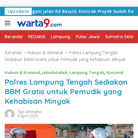
Langsung ke konten
lai Tangani Jalan RA Basyid, Kontrak Proyek Sudah Rampung
Uptodate
Beranda
REDAKSI
Lampung
Pulau Jawa
Sumatra Selata
Beranda
Hukum & Kriminal
Polres Lampung Tengah
Sediakan BBM Gratis untuk Pemudik yang Kehabisan Minyak
Hukum & Kriminal
,
Jabodetabek
,
Lampung Tengah
,
Nasional
Polres Lampung Tengah Sediakan
BBM Gratis untuk Pemudik yang
Kehabisan Minyak
Tiga Serangkai
4 April 2025