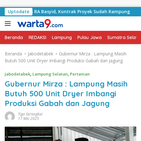
Langsung ke konten
 Jalan RA Basyid, Kontrak Proyek Sudah Rampung
Uptodate
Bula
Beranda
REDAKSI
Lampung
Pulau Jawa
Sumatra Selata
Beranda
Jabodetabek
Gubernur Mirza : Lampung Masih
Butuh 500 Unit Dryer Imbangi Produksi Gabah dan Jagung
Jabodetabek
,
Lampung Selatan
,
Pertanian
Gubernur Mirza : Lampung Masih
Butuh 500 Unit Dryer Imbangi
Produksi Gabah dan Jagung
Tiga Serangkai
17 Mei 2025