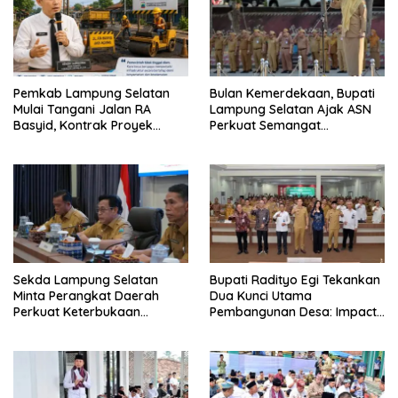
Pemkab Lampung Selatan
Bulan Kemerdekaan, Bupati
Mulai Tangani Jalan RA
Lampung Selatan Ajak ASN
Basyid, Kontrak Proyek
Perkuat Semangat
Sudah Rampung
Pengabdian dan Tingkatkan
Pelayanan Publik
Sekda Lampung Selatan
Bupati Radityo Egi Tekankan
Minta Perangkat Daerah
Dua Kunci Utama
Perkuat Keterbukaan
Pembangunan Desa: Impact
Informasi Publik
dan Sustainable