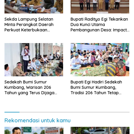
Sekda Lampung Selatan
Bupati Radityo Egi Tekankan
Minta Perangkat Daerah
Dua Kunci Utama
Perkuat Keterbukaan
Pembangunan Desa: Impact
Informasi Publik
dan Sustainable
Sedekah Bumi Sumur
Bupati Egi Hadiri Sedekah
Kumbang, Warisan 206
Bumi Sumur Kumbang,
Tahun yang Terus Dijaga
Tradisi 206 Tahun Tetap
Pemkab Lampung Selatan
Semarak Meski Diguyur
dan Masyarakat
Hujan
Rekomendasi untuk kamu