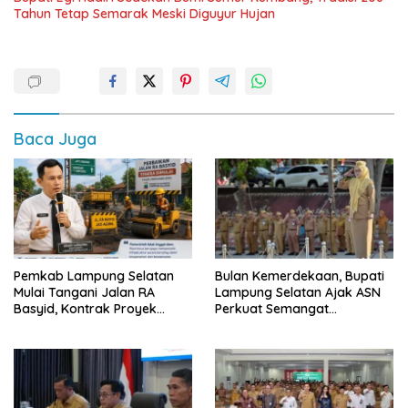
Tahun Tetap Semarak Meski Diguyur Hujan
Baca Juga
Pemkab Lampung Selatan
Bulan Kemerdekaan, Bupati
Mulai Tangani Jalan RA
Lampung Selatan Ajak ASN
Basyid, Kontrak Proyek
Perkuat Semangat
Sudah Rampung
Pengabdian dan Tingkatkan
Pelayanan Publik