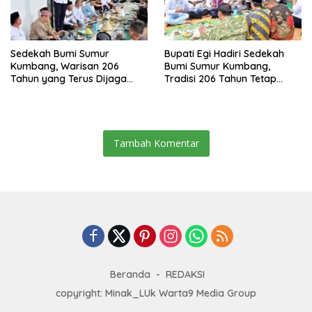
Sedekah Bumi Sumur
Bupati Egi Hadiri Sedekah
Kumbang, Warisan 206
Bumi Sumur Kumbang,
Tahun yang Terus Dijaga
Tradisi 206 Tahun Tetap
Pemkab Lampung Selatan
Semarak Meski Diguyur
dan Masyarakat
Hujan
Tambah Komentar
Beranda
REDAKSI
copyright: Minak_LUk Warta9 Media Group