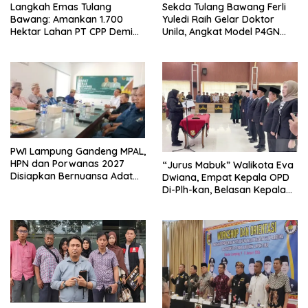
Langkah Emas Tulang
Sekda Tulang Bawang Ferli
Bawang: Amankan 1.700
Yuledi Raih Gelar Doktor
Hektar Lahan PT CPP Demi
Unila, Angkat Model P4GN
Kembangkan Kawasan
Berbasis Kearifan Lokal
Ekonomi Biru
PWI Lampung Gandeng MPAL,
HPN dan Porwanas 2027
“Jurus Mabuk” Walikota Eva
Disiapkan Bernuansa Adat
Dwiana, Empat Kepala OPD
Sai Bumi Ruwa Jurai
Di-Plh-kan, Belasan Kepala
SD dan SMP Rangkap
Jabatan Plt