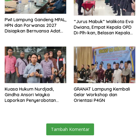
PWI Lampung Gandeng MPAL,
“Jurus Mabuk” Walikota Eva
HPN dan Porwanas 2027
Dwiana, Empat Kepala OPD
Disiapkan Bernuansa Adat
Di-Plh-kan, Belasan Kepala
Sai Bumi Ruwa Jurai
SD dan SMP Rangkap
Jabatan Plt
Kuasa Hukum Nurdjadi,
GRANAT Lampung Kembali
Gindha Ansori Wayka
Gelar Workshop dan
Laporkan Penyerobotan
Orientasi P4GN
Tanah ke Polda Lampung
Tambah Komentar