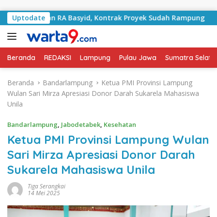
Langsung ke konten
Jalan RA Basyid, Kontrak Proyek Sudah Rampung
Uptodate
Bula
Beranda
REDAKSI
Lampung
Pulau Jawa
Sumatra Selata
Beranda
Bandarlampung
Ketua PMI Provinsi Lampung
Wulan Sari Mirza Apresiasi Donor Darah Sukarela Mahasiswa
Unila
Bandarlampung
,
Jabodetabek
,
Kesehatan
Ketua PMI Provinsi Lampung Wulan
Sari Mirza Apresiasi Donor Darah
Sukarela Mahasiswa Unila
Tiga Serangkai
14 Mei 2025