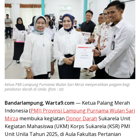
Ketua PMI Lampung Purnama Wulan Sari Mirza menyerahkan piagam bagi
pendonor darah di Unila. (foto : ist)
Bandarlampung, Warta9.com
— Ketua Palang Merah
Indonesia (
PMI) Provinsi Lampung Purnama Wulan Sari
Mirza
membuka kegiatan
Donor Darah
Sukarela Unit
Kegiatan Mahasiswa (UKM) Korps Sukarela (KSR) PMI
Unit Unila Tahun 2025, di Aula Fakultas Pertanian