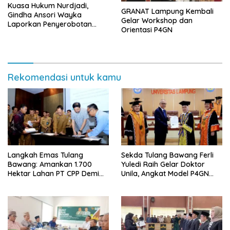
Kuasa Hukum Nurdjadi,
GRANAT Lampung Kembali
Gindha Ansori Wayka
Gelar Workshop dan
Laporkan Penyerobotan
Orientasi P4GN
Tanah ke Polda Lampung
Rekomendasi untuk kamu
Langkah Emas Tulang
Sekda Tulang Bawang Ferli
Bawang: Amankan 1.700
Yuledi Raih Gelar Doktor
Hektar Lahan PT CPP Demi
Unila, Angkat Model P4GN
Kembangkan Kawasan
Berbasis Kearifan Lokal
Ekonomi Biru