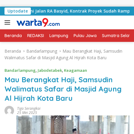
Langsung ke konten
angani Jalan RA Basyid, Kontrak Proyek Sudah Rampung
Uptodate
Beranda
REDAKSI
Lampung
Pulau Jawa
Sumatra Selata
Beranda
Bandarlampung
Mau Berangkat Haji, Samsudin
Walimatus Safar di Masjid Agung Al Hijrah Kota Baru
Bandarlampung
,
Jabodetabek
,
Keagamaan
Mau Berangkat Haji, Samsudin
Walimatus Safar di Masjid Agung
Al Hijrah Kota Baru
Tiga Serangkai
25 Mei 2025