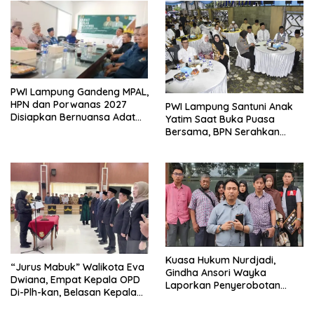
PWI Lampung Gandeng MPAL,
HPN dan Porwanas 2027
PWI Lampung Santuni Anak
Disiapkan Bernuansa Adat
Yatim Saat Buka Puasa
Sai Bumi Ruwa Jurai
Bersama, BPN Serahkan
Sertifikat Tanah Kantor
Kuasa Hukum Nurdjadi,
“Jurus Mabuk” Walikota Eva
Gindha Ansori Wayka
Dwiana, Empat Kepala OPD
Laporkan Penyerobotan
Di-Plh-kan, Belasan Kepala
Tanah ke Polda Lampung
SD dan SMP Rangkap