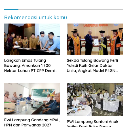
Jabatan Plt
Rekomendasi untuk kamu
Langkah Emas Tulang
Sekda Tulang Bawang Ferli
Bawang: Amankan 1.700
Yuledi Raih Gelar Doktor
Hektar Lahan PT CPP Demi
Unila, Angkat Model P4GN
Kembangkan Kawasan
Berbasis Kearifan Lokal
Ekonomi Biru
PWI Lampung Gandeng MPAL,
PWI Lampung Santuni Anak
HPN dan Porwanas 2027
Yatim Saat Buka Puasa