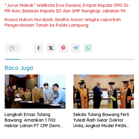
“Jurus Mabuk” Walikota Eva Dwiana, Empat Kepala OPD Di-
Plh-kan, Belasan Kepala SD dan SMP Rangkap Jabatan Plt
Kuasa Hukum Nurdjadi, Gindha Ansori Wayka Laporkan
Penyerobotan Tanah ke Polda Lampung
Baca Juga
Langkah Emas Tulang
Sekda Tulang Bawang Ferli
Bawang: Amankan 1.700
Yuledi Raih Gelar Doktor
Hektar Lahan PT CPP Demi
Unila, Angkat Model P4GN
Kembangkan Kawasan
Berbasis Kearifan Lokal
Ekonomi Biru