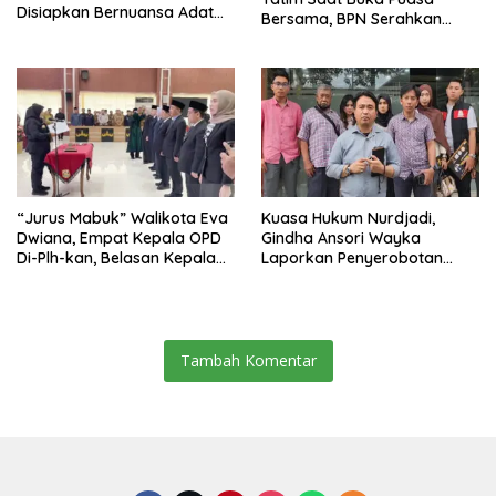
Disiapkan Bernuansa Adat
Bersama, BPN Serahkan
Sai Bumi Ruwa Jurai
Sertifikat Tanah Kantor
“Jurus Mabuk” Walikota Eva
Kuasa Hukum Nurdjadi,
Dwiana, Empat Kepala OPD
Gindha Ansori Wayka
Di-Plh-kan, Belasan Kepala
Laporkan Penyerobotan
SD dan SMP Rangkap
Tanah ke Polda Lampung
Jabatan Plt
Tambah Komentar