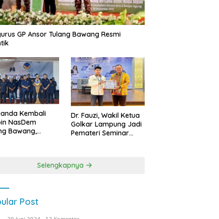
urus GP Ansor Tulang Bawang Resmi
tik
uanda Kembali
Dr. Fauzi, Wakil Ketua
pin NasDem
Golkar Lampung Jadi
ng Bawang,
Pemateri Seminar
etkan Kursi DPRD
Nasional FEB Unila,
anyak di Pemilu
Membangun Fondasi
9
Kuat Melalui 4 Pilar
Selengkapnya
Kebangsaan
ular Post