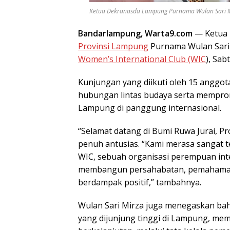
Ketua Dekranasda Lampung Purnama Wulan Sari Mir
Bandarlampung, Warta9.com
— Ketua 
Provinsi Lampung
Purnama Wulan Sari 
Women’s International Club (WIC
), Sab
Kunjungan yang diikuti oleh 15 anggo
hubungan lintas budaya serta memprom
Lampung di panggung internasional.
“Selamat datang di Bumi Ruwa Jurai, P
penuh antusias. “Kami merasa sangat 
WIC, sebuah organisasi perempuan int
membangun persahabatan, pemahaman l
berdampak positif,” tambahnya.
Wulan Sari Mirza juga menegaskan bahw
yang dijunjung tinggi di Lampung, me