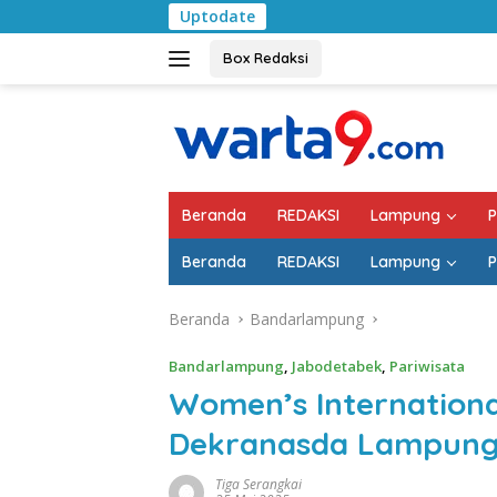
Langsung
Uptodate
Pemkab Lampung Sel
ke
konten
Box Redaksi
Beranda
REDAKSI
Lampung
P
Beranda
REDAKSI
Lampung
P
Beranda
Bandarlampung
Bandarlampung
,
Jabodetabek
,
Pariwisata
Women’s International
Dekranasda Lampun
Tiga Serangkai