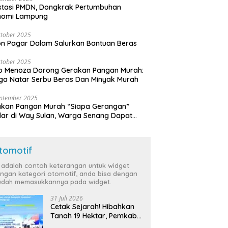
stasi PMDN, Dongkrak Pertumbuhan
nomi Lampung
tober 2025
n Pagar Dalam Salurkan Bantuan Beras
tober 2025
o Menoza Dorong Gerakan Pangan Murah:
a Natar Serbu Beras Dan Minyak Murah
eptember 2025
akan Pangan Murah “Siapa Gerangan”
lar di Way Sulan, Warga Senang Dapat
a Bersubsidi
tomotif
i adalah contoh keterangan untuk widget
ngan kategori otomotif, anda bisa dengan
dah memasukkannya pada widget.
31 Juli 2026
Cetak Sejarah! Hibahkan
Tanah 19 Hektar, Pemkab
Tulang Bawang Siap