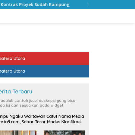
ampung
Bulan Kemerdekaan, Bupati Lampung Selatan A
atera Utara
atera Utara
erita Terbaru
i adalah contoh judul deskripsi yang bisa
da isi dan sesuaikan pada widget
nipu Ngaku Wartawan Catut Nama Media
rta9.com, Sebar Teror Modus Klarifikasi