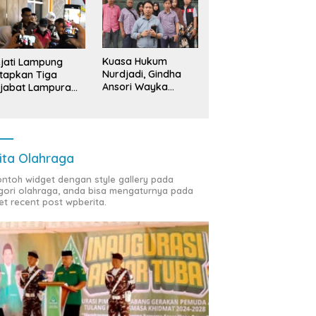
Kuasa Hukum
jati Lampung
Nurdjadi, Gindha
tapkan Tiga
Ansori Wayka
jabat Lampura
Laporkan
ersangka
Penyerobotan
Tanah ke Polda
Lampung
ita Olahraga
contoh widget dengan style gallery pada
gori olahraga, anda bisa mengaturnya pada
et recent post wpberita.