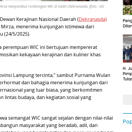
za menyambut rombongan WIC di Galeri Dekranasda. (foto : ist)
Dewan Kerajinan Nasional Daerah (
Dekranasda)
Peng
Mirza, menerima kunjungan istimewa dari
Dilan
tu (24/5/2025).
ta perempuan WIC ini bertujuan mempererat
osikan kekayaan kerajinan dan kuliner khas
H. J
Pim
rovinsi Lampung tercinta,” sambut Purnama Wulan
Tula
terhormat dan bahagia menerima kunjungan dari
Targ
ernasional yang luar biasa, yang berkomitmen
Terb
202
intas budaya, dan kegiatan sosial yang
a semangat WIC sangat sejalan dengan nilai-nilai
Pop
mbangun masyarakat yang beradab, adil, dan