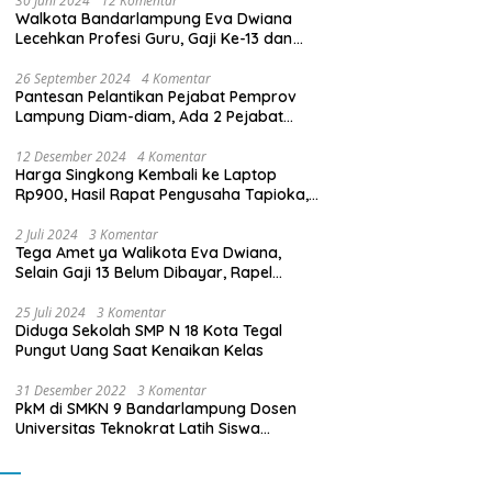
30 Juni 2024
12 Komentar
Walkota Bandarlampung Eva Dwiana
Lecehkan Profesi Guru, Gaji Ke-13 dan
THR Tidak Dibayarkan
26 September 2024
4 Komentar
Pantesan Pelantikan Pejabat Pemprov
Lampung Diam-diam, Ada 2 Pejabat
yang Dilantik Masih Golongan III/b
12 Desember 2024
4 Komentar
Harga Singkong Kembali ke Laptop
Rp900, Hasil Rapat Pengusaha Tapioka,
Petani Singkong dengan Pj. Gubernur
Lampung
2 Juli 2024
3 Komentar
Tega Amet ya Walikota Eva Dwiana,
Selain Gaji 13 Belum Dibayar, Rapel
Kenaikan Gaji 2 Bulan Juga Belum
Dibayar
25 Juli 2024
3 Komentar
Diduga Sekolah SMP N 18 Kota Tegal
Pungut Uang Saat Kenaikan Kelas
31 Desember 2022
3 Komentar
PkM di SMKN 9 Bandarlampung Dosen
Universitas Teknokrat Latih Siswa
Membuat Program Mobil RC Berbasis IoT