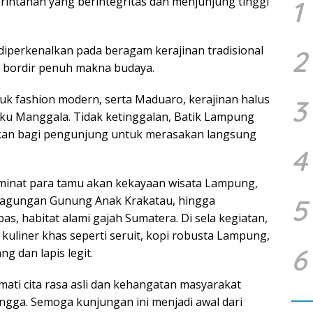
erintahan yang berintegritas dan menjunjung tinggi
1
diperkenalkan pada beragam kerajinan tradisional
2
n bordir penuh makna budaya.
tuk fashion modern, serta Maduaro, kerajinan halus
3
uku Manggala. Tidak ketinggalan, Batik Lampung
akan bagi pengunjung untuk merasakan langsung
4
inat para tamu akan kekayaan wisata Lampung,
keagungan Gunung Anak Krakatau, hingga
5
 habitat alami gajah Sumatera. Di sela kegiatan,
 kuliner khas seperti seruit, kopi robusta Lampung,
6
ng dan lapis legit.
mati cita rasa asli dan kehangatan masyarakat
gga. Semoga kunjungan ini menjadi awal dari