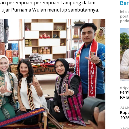
C dan perempuan-perempuan Lampung dalam
Ber
” ujar Purnama Wulan menutup sambutannya.
Ini 
post
pada
6 Agu
Pemk
RA B
24 Me
Bupa
2026
5 No