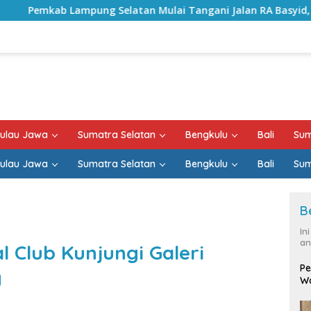
atan Mulai Tangani Jalan RA Basyid, Kontrak Proyek Sudah R
ulau Jawa
Sumatra Selatan
Bengkulu
Bali
Sum
ulau Jawa
Sumatra Selatan
Bengkulu
Bali
Sum
B
In
an
 Club Kunjungi Galeri
Pe
g
Wa