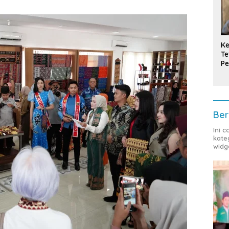
Ke
Te
Pe
T
Ber
Ini 
kate
widg