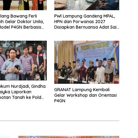
lang Bawang Ferli
PWI Lampung Gandeng MPAL,
ih Gelar Doktor Unila,
HPN dan Porwanas 2027
odel P4GN Berbasis
Disiapkan Bernuansa Adat Sai
 Lokal
Bumi Ruwa Jurai
kum Nurdjadi, Gindha
GRANAT Lampung Kembali
Wayka Laporkan
Gelar Workshop dan Orientasi
otan Tanah ke Polda
P4GN
g