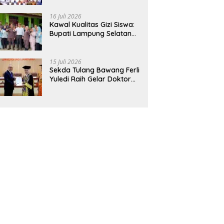
Hadirkan Sekolah Nasional
Terintegrasi Pertama di
16 Juli 2026
Lampung
Kawal Kualitas Gizi Siswa:
Bupati Lampung Selatan
dan Kajati Lampung Tinjau
Langsung Program Makan
Bergizi Gratis di Natar
15 Juli 2026
Sekda Tulang Bawang Ferli
Yuledi Raih Gelar Doktor
Unila, Angkat Model P4GN
Berbasis Kearifan Lokal