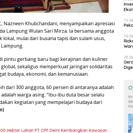
Inve
Eko
13 Ok
C, Nazneen Khubchandani, menyampaikan apresiasi
Peko
da Lampung Wulan Sari Mirza. Ia bersama anggota
10 Ok
lokal, mulai dari busana tapis dan sulam usus,
Rick
as Lampung.
Warg
29 S
i pintu gerbang baru bagi kerajinan dan kuliner
Ger
 global, sekaligus memperkuat jaringan solidaritas
Dige
Harg
at budaya, ekonomi, dan kemanusiaan.
h dari 300 anggota, 60 persen di antaranya adalah
O
adalah warga asing. “Ibu-ibu duta besar selalu
In
akan kegiatan yang mempelajari budaya dari
de
mu
m)
700 Hektar Lahan PT CPP Demi Kembangkan Kawasan