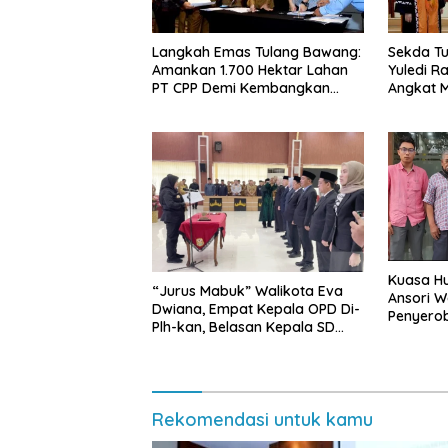
Langkah Emas Tulang Bawang:
Sekda Tu
Amankan 1.700 Hektar Lahan
Yuledi Ra
PT CPP Demi Kembangkan
Angkat M
Kawasan Ekonomi Biru
Kearifan
Kuasa Hu
“Jurus Mabuk” Walikota Eva
Ansori 
Dwiana, Empat Kepala OPD Di-
Penyerob
Plh-kan, Belasan Kepala SD
Lampun
dan SMP Rangkap Jabatan Plt
Rekomendasi untuk kamu