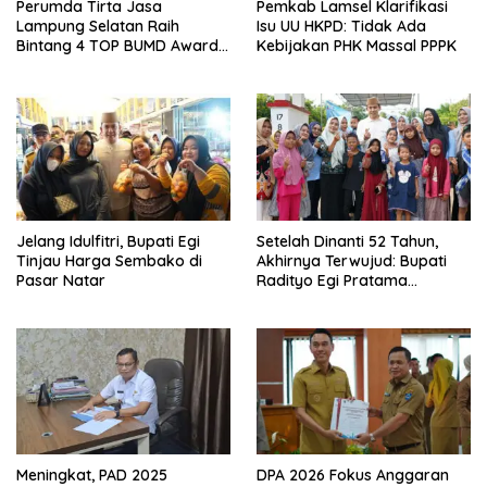
Perumda Tirta Jasa
Pemkab Lamsel Klarifikasi
Lampung Selatan Raih
Isu UU HKPD: Tidak Ada
Bintang 4 TOP BUMD Awards
Kebijakan PHK Massal PPPK
2026, Tiga Penghargaan
Sekaligus Diborong
Jelang Idulfitri, Bupati Egi
Setelah Dinanti 52 Tahun,
Tinjau Harga Sembako di
Akhirnya Terwujud: Bupati
Pasar Natar
Radityo Egi Pratama
Resmikan Jalan Kota
Dalam–Budidaya
Meningkat, PAD 2025
DPA 2026 Fokus Anggaran