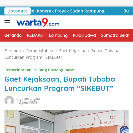
Langsung ke konten
A Basyid, Kontrak Proyek Sudah Rampung
Uptodate
Bulan Kemer
Beranda
REDAKSI
Lampung
Pulau Jawa
Sumatra Selata
Beranda
Pemerintahan
Gaet Kejaksaan, Bupati Tubaba
Luncurkan Program "SIKEBUT"
Pemerintahan
,
Tulang Bawang Barat
Gaet Kejaksaan, Bupati Tubaba
Luncurkan Program “SIKEBUT”
Tiga Serangkai
18 Juni 2025