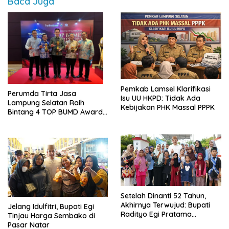
Baca Juga
Pemkab Lamsel Klarifikasi
Perumda Tirta Jasa
Isu UU HKPD: Tidak Ada
Lampung Selatan Raih
Kebijakan PHK Massal PPPK
Bintang 4 TOP BUMD Awards
2026, Tiga Penghargaan
Sekaligus Diborong
Setelah Dinanti 52 Tahun,
Akhirnya Terwujud: Bupati
Jelang Idulfitri, Bupati Egi
Radityo Egi Pratama
Tinjau Harga Sembako di
Resmikan Jalan Kota
Pasar Natar