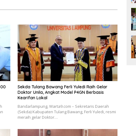
700
Sekda Tulang Bawang Ferli Yuledi Raih Gelar
Doktor Unila, Angkat Model P4GN Berbasis
Kearifan Lokal
ah
Bandarlampung, Warta9.com – Sekretaris Daerah
an
(Sekda) Kabupaten Tulang Bawang, Ferli Yuledi, resmi
meraih gelar Doktor…