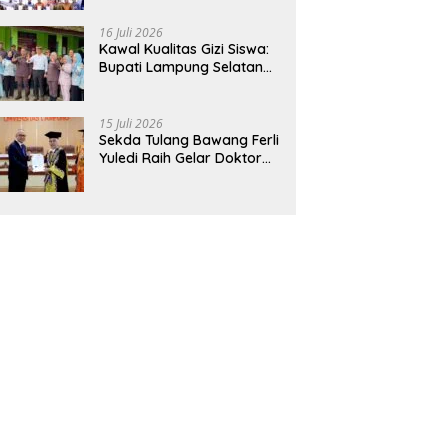
Hadirkan Sekolah Nasional
Terintegrasi Pertama di
16 Juli 2026
Lampung
Kawal Kualitas Gizi Siswa:
Bupati Lampung Selatan
dan Kajati Lampung Tinjau
Langsung Program Makan
Bergizi Gratis di Natar
15 Juli 2026
Sekda Tulang Bawang Ferli
Yuledi Raih Gelar Doktor
Unila, Angkat Model P4GN
Berbasis Kearifan Lokal