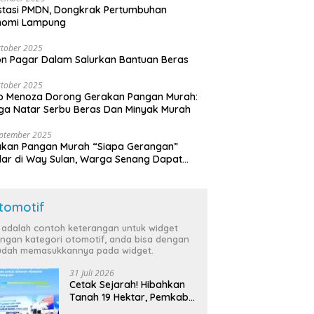
stasi PMDN, Dongkrak Pertumbuhan
nomi Lampung
tober 2025
n Pagar Dalam Salurkan Bantuan Beras
tober 2025
o Menoza Dorong Gerakan Pangan Murah:
a Natar Serbu Beras Dan Minyak Murah
eptember 2025
akan Pangan Murah “Siapa Gerangan”
lar di Way Sulan, Warga Senang Dapat
a Bersubsidi
tomotif
i adalah contoh keterangan untuk widget
ngan kategori otomotif, anda bisa dengan
dah memasukkannya pada widget.
31 Juli 2026
Cetak Sejarah! Hibahkan
Tanah 19 Hektar, Pemkab
Tulang Bawang Siap