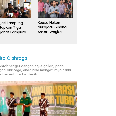
Kuasa Hukum
jati Lampung
Nurdjadi, Gindha
tapkan Tiga
Ansori Wayka
jabat Lampura
Laporkan
ersangka
Penyerobotan
Tanah ke Polda
Lampung
ita Olahraga
contoh widget dengan style gallery pada
gori olahraga, anda bisa mengaturnya pada
et recent post wpberita.