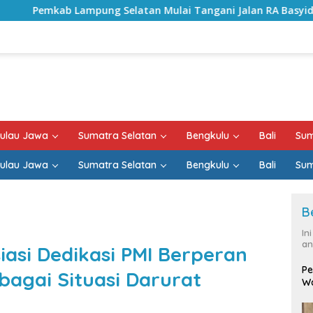
Selatan Mulai Tangani Jalan RA Basyid, Kontrak Proyek Sud
ulau Jawa
Sumatra Selatan
Bengkulu
Bali
Sum
ulau Jawa
Sumatra Selatan
Bengkulu
Bali
Sum
B
In
an
iasi Dedikasi PMI Berperan
Pe
agai Situasi Darurat
Wa