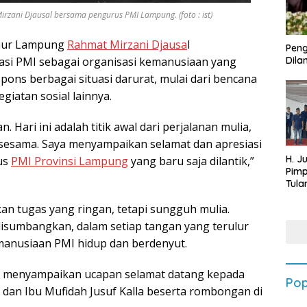
rzani Djausal bersama pengurus PMI Lampung. (foto : ist)
nur Lampung
Rahmat Mirzani Djausa
l
Peng
asi PMI sebagai organisasi kemanusiaan yang
Dilan
pons berbagai situasi darurat, mulai dari bencana
giatan sosial lainnya.
. Hari ini adalah titik awal dari perjalanan mulia,
 sesama. Saya menyampaikan selamat dan apresiasi
H. J
us
PMI Provinsi Lampung
yang baru saja dilantik,”
Pim
Tula
Targ
an tugas yang ringan, tetapi sungguh mulia.
Terb
202
disumbangkan, dalam setiap tangan yang terulur
kemanusiaan PMI hidup dan berdenyut.
a menyampaikan ucapan selamat datang kepada
Pop
dan Ibu Mufidah Jusuf Kalla beserta rombongan di