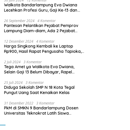
30 Juni 2024
12 Komentar
Walkota Bandarlampung Eva Dwiana
Lecehkan Profesi Guru, Gaji Ke-13 dan
THR Tidak Dibayarkan
26 September 2024
4 Komentar
Pantesan Pelantikan Pejabat Pemprov
Lampung Diam-diam, Ada 2 Pejabat
yang Dilantik Masih Golongan III/b
12 Desember 2024
4 Komentar
Harga Singkong Kembali ke Laptop
Rp900, Hasil Rapat Pengusaha Tapioka,
Petani Singkong dengan Pj. Gubernur
Lampung
2 Juli 2024
3 Komentar
Tega Amet ya Walikota Eva Dwiana,
Selain Gaji 13 Belum Dibayar, Rapel
Kenaikan Gaji 2 Bulan Juga Belum
Dibayar
25 Juli 2024
3 Komentar
Diduga Sekolah SMP N 18 Kota Tegal
Pungut Uang Saat Kenaikan Kelas
31 Desember 2022
3 Komentar
PkM di SMKN 9 Bandarlampung Dosen
Universitas Teknokrat Latih Siswa
Membuat Program Mobil RC Berbasis IoT