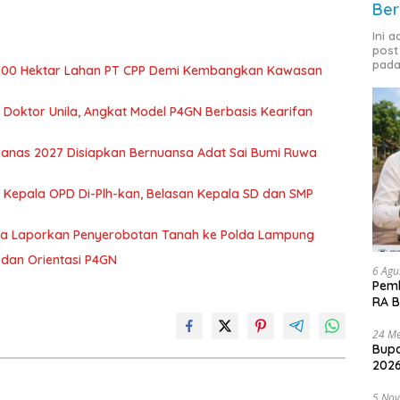
Ber
Ini 
post
pada
700 Hektar Lahan PT CPP Demi Kembangkan Kawasan
r Doktor Unila, Angkat Model P4GN Berbasis Kearifan
nas 2027 Disiapkan Bernuansa Adat Sai Bumi Ruwa
 Kepala OPD Di-Plh-kan, Belasan Kepala SD dan SMP
ka Laporkan Penyerobotan Tanah ke Polda Lampung
dan Orientasi P4GN
6 Agu
Pemk
RA B
24 Me
Bupa
2026
5 No