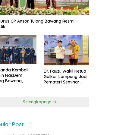
urus GP Ansor Tulang Bawang Resmi
tik
uanda Kembali
Dr. Fauzi, Wakil Ketua
pin NasDem
Golkar Lampung Jadi
ng Bawang,
Pemateri Seminar
etkan Kursi DPRD
Nasional FEB Unila,
anyak di Pemilu
Membangun Fondasi
9
Kuat Melalui 4 Pilar
Selengkapnya
Kebangsaan
ular Post