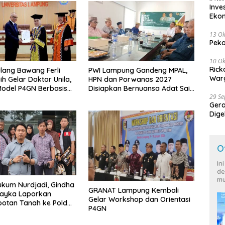
Inve
Eko
13 Ok
Peko
10 Ok
Rick
lang Bawang Ferli
PWI Lampung Gandeng MPAL,
Warg
ih Gelar Doktor Unila,
HPN dan Porwanas 2027
odel P4GN Berbasis
Disiapkan Bernuansa Adat Sai
29 S
 Lokal
Bumi Ruwa Jurai
Ger
Dige
Harg
O
In
de
mu
kum Nurdjadi, Gindha
GRANAT Lampung Kembali
Wayka Laporkan
Gelar Workshop dan Orientasi
otan Tanah ke Polda
P4GN
g