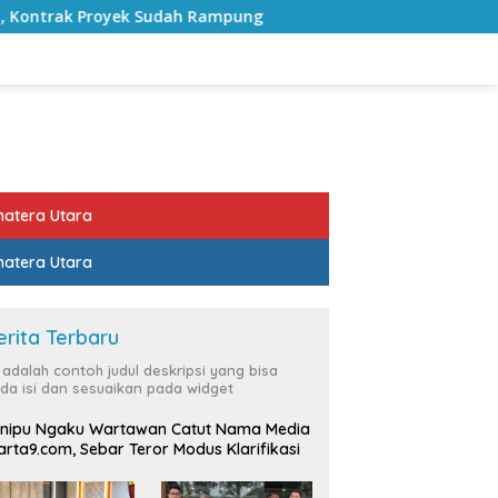
ah Rampung
Bulan Kemerdekaan, Bupati Lampung Selata
atera Utara
atera Utara
erita Terbaru
i adalah contoh judul deskripsi yang bisa
da isi dan sesuaikan pada widget
nipu Ngaku Wartawan Catut Nama Media
rta9.com, Sebar Teror Modus Klarifikasi