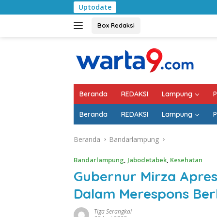
Langsung
Uptodate
Pemkab Lampung 
ke
konten
Box Redaksi
Beranda
REDAKSI
Lampung
P
Beranda
REDAKSI
Lampung
P
Beranda
Bandarlampung
Bandarlampung
,
Jabodetabek
,
Kesehatan
Gubernur Mirza Apres
Dalam Merespons Berb
Tiga Serangkai