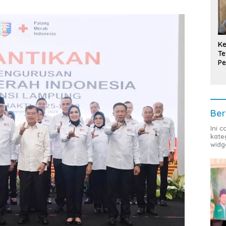
Ke
Te
Pe
T
Ber
Ini 
kate
widg