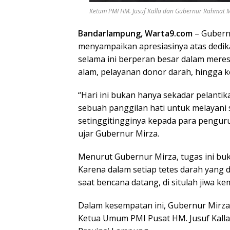
Ketum PMI HM. Jusuf Kalla dan Gubernur Rahmat Mi
Bandarlampung, Warta9.com
– Guber
menyampaikan apresiasinya atas dedik
selama ini berperan besar dalam meres
alam, pelayanan donor darah, hingga ke
“Hari ini bukan hanya sekadar pelantikan
sebuah panggilan hati untuk melayani
setinggitingginya kepada para pengur
ujar Gubernur Mirza.
Menurut Gubernur Mirza, tugas ini buk
Karena dalam setiap tetes darah yang 
saat bencana datang, di situlah jiwa 
Dalam kesempatan ini, Gubernur Mirz
Ketua Umum PMI Pusat HM. Jusuf Kalla 