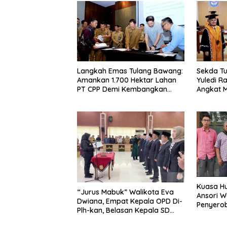
Langkah Emas Tulang Bawang:
Sekda Tu
Amankan 1.700 Hektar Lahan
Yuledi Ra
PT CPP Demi Kembangkan
Angkat M
Kawasan Ekonomi Biru
Kearifan
Kuasa Hu
“Jurus Mabuk” Walikota Eva
Ansori 
Dwiana, Empat Kepala OPD Di-
Penyerob
Plh-kan, Belasan Kepala SD
Lampun
dan SMP Rangkap Jabatan Plt