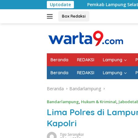
Langsung
Pemkab Lampung Selatan Mulai Tangani Jalan
Uptodate
ke
konten
Box Redaksi
Beranda
REDAKSI
Lampung
P
Beranda
REDAKSI
Lampung
P
Beranda
Bandarlampung
Bandarlampung
,
Hukum & Kriminal
,
Jabodeta
Lima Polres di Lamp
Kapolri
Tiga Serangkai