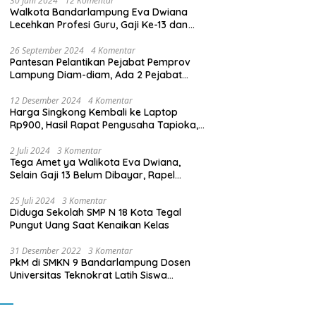
30 Juni 2024
12 Komentar
Walkota Bandarlampung Eva Dwiana
Lecehkan Profesi Guru, Gaji Ke-13 dan
THR Tidak Dibayarkan
26 September 2024
4 Komentar
Pantesan Pelantikan Pejabat Pemprov
Lampung Diam-diam, Ada 2 Pejabat
yang Dilantik Masih Golongan III/b
12 Desember 2024
4 Komentar
Harga Singkong Kembali ke Laptop
Rp900, Hasil Rapat Pengusaha Tapioka,
Petani Singkong dengan Pj. Gubernur
Lampung
2 Juli 2024
3 Komentar
Tega Amet ya Walikota Eva Dwiana,
Selain Gaji 13 Belum Dibayar, Rapel
Kenaikan Gaji 2 Bulan Juga Belum
Dibayar
25 Juli 2024
3 Komentar
Diduga Sekolah SMP N 18 Kota Tegal
Pungut Uang Saat Kenaikan Kelas
31 Desember 2022
3 Komentar
PkM di SMKN 9 Bandarlampung Dosen
Universitas Teknokrat Latih Siswa
Membuat Program Mobil RC Berbasis IoT