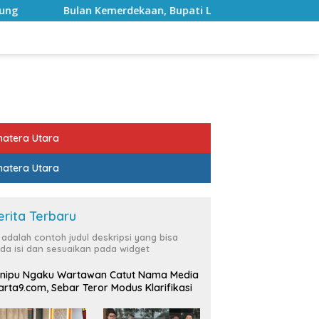
rdekaan, Bupati Lampung Selatan Ajak ASN Perkuat Semangat
atera Utara
atera Utara
erita Terbaru
i adalah contoh judul deskripsi yang bisa
da isi dan sesuaikan pada widget
nipu Ngaku Wartawan Catut Nama Media
rta9.com, Sebar Teror Modus Klarifikasi