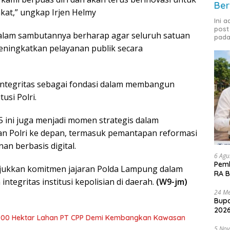
Ber
akat,” ungkap Irjen Helmy
Ini 
post
 dalam sambutannya berharap agar seluruh satuan
pada
meningkatkan pelayanan publik secara
integritas sebagai fondasi dalam membangun
usi Polri.
 ini juga menjadi momen strategis dalam
 Polri ke depan, termasuk pemantapan reformasi
an berbasis digital.
6 Agu
Pemk
njukkan komitmen jajaran Polda Lampung dalam
RA B
ntegritas institusi kepolisian di daerah.
(W9-jm)
24 Me
Bupa
2026
700 Hektar Lahan PT CPP Demi Kembangkan Kawasan
5 No