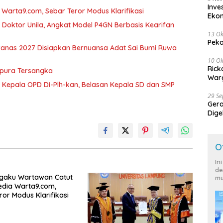
Inve
arta9.com, Sebar Teror Modus Klarifikasi
Eko
r Doktor Unila, Angkat Model P4GN Berbasis Kearifan
13 Ok
Peko
nas 2027 Disiapkan Bernuansa Adat Sai Bumi Ruwa
10 Ok
Rick
mpura Tersangka
Warg
 Kepala OPD Di-Plh-kan, Belasan Kepala SD dan SMP
29 S
Ger
Dige
Harg
O
In
de
Ngaku Wartawan Catut
mu
dia Warta9.com,
ror Modus Klarifikasi