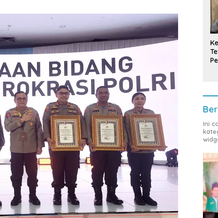
Ke
Te
Pe
T
Ber
Ini 
kate
widg