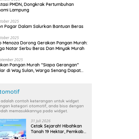
stasi PMDN, Dongkrak Pertumbuhan
nomi Lampung
tober 2025
n Pagar Dalam Salurkan Bantuan Beras
tober 2025
o Menoza Dorong Gerakan Pangan Murah:
a Natar Serbu Beras Dan Minyak Murah
eptember 2025
akan Pangan Murah “Siapa Gerangan”
lar di Way Sulan, Warga Senang Dapat
a Bersubsidi
tomotif
i adalah contoh keterangan untuk widget
ngan kategori otomotif, anda bisa dengan
dah memasukkannya pada widget.
31 Juli 2026
Cetak Sejarah! Hibahkan
Tanah 19 Hektar, Pemkab
Tulang Bawang Siap