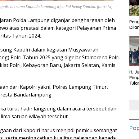
lri bersama Kapolda Lampung Irjen Pol Helmy Santika. (foto : ist)
ajaran Polda Lampung diganjar penghargaan oleh
Peng
abowo atas prestasi dalam kategori Pelayanan Prima
Dilan
ritas Tahun 2024.
gsung Kapolri dalam kegiatan Musyawarah
) Polri Tahun 2025 yang digelar Stamarena Polri
lat Polri, Kebayoran Baru, Jakarta Selatan, Kamis
H. J
Pim
Tula
n dari Kapolri yakni, Polres Lampung Timur,
Targ
lresta Bandarlampung.
Terb
202
ka turut hadir langsung dalam acara tersebut dan
lima satuan wilayah tersebut.
Pop
aan dari Kapolri harus menjadi pemicu semangat
tas, serta meningkatkan kualitas pelayanan kepada