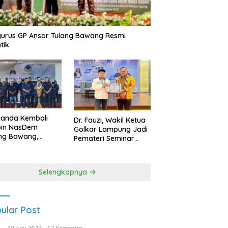
urus GP Ansor Tulang Bawang Resmi
tik
uanda Kembali
Dr. Fauzi, Wakil Ketua
pin NasDem
Golkar Lampung Jadi
ng Bawang,
Pemateri Seminar
etkan Kursi DPRD
Nasional FEB Unila,
anyak di Pemilu
Membangun Fondasi
9
Kuat Melalui 4 Pilar
Selengkapnya
Kebangsaan
ular Post