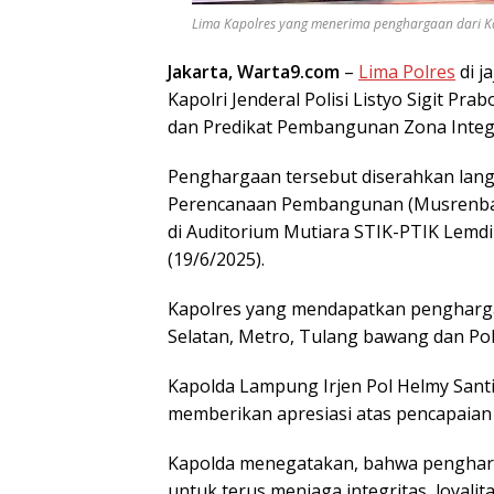
Lima Kapolres yang menerima penghargaan dari Kapo
Jakarta, Warta9.com
–
Lima Polres
di j
Kapolri Jenderal Polisi Listyo Sigit Pr
dan Predikat Pembangunan Zona Integ
Penghargaan tersebut diserahkan lan
Perencanaan Pembangunan (Musrenbang
di Auditorium Mutiara STIK-PTIK Lemdik
(19/6/2025).
Kapolres yang mendapatkan penghargaa
Selatan, Metro, Tulang bawang dan Po
Kapolda Lampung Irjen Pol Helmy Santi
memberikan apresiasi atas pencapaian 
Kapolda menegatakan, bahwa pengharg
untuk terus menjaga integritas, loyali