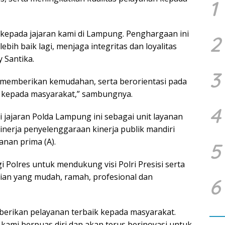
1
i kepada jajaran kami di Lampung. Penghargaan ini
2
ebih baik lagi, menjaga integritas dan loyalitas
 Santika.
3
 memberikan kemudahan, serta berorientasi pada
 kepada masyarakat,” sambungnya.
4
i jajaran Polda Lampung ini sebagai unit layanan
inerja penyelenggaraan kinerja publik mandiri
anan prima (A).
5
i Polres untuk mendukung visi Polri Presisi serta
ian yang mudah, ramah, profesional dan
6
erikan pelayanan terbaik kepada masyarakat.
 kami berpuas diri dan akan terus berinovasi untuk