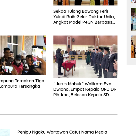
Sekda Tulang Bawang Ferli
Yuledi Raih Gelar Doktor Unila,
Angkat Model P4GN Berbasis
Kearifan Lokal
ampung Tetapkan Tiga
“Jurus Mabuk” Walikota Eva
 Lampura Tersangka
Dwiana, Empat Kepala OPD Di-
Plh-kan, Belasan Kepala SD
dan SMP Rangkap Jabatan Plt
Penipu Ngaku Wartawan Catut Nama Media