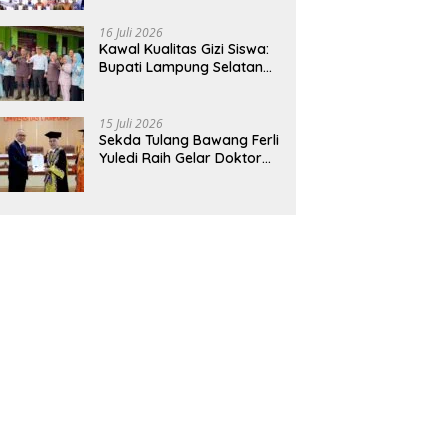
Hadirkan Sekolah Nasional
Terintegrasi Pertama di
16 Juli 2026
Lampung
Kawal Kualitas Gizi Siswa:
Bupati Lampung Selatan
dan Kajati Lampung Tinjau
Langsung Program Makan
Bergizi Gratis di Natar
15 Juli 2026
Sekda Tulang Bawang Ferli
Yuledi Raih Gelar Doktor
Unila, Angkat Model P4GN
Berbasis Kearifan Lokal