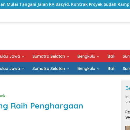
 RA Basyid, Kontrak Proyek Sudah Rampung
Bulan Keme
ulau Jawa
Sumatra Selatan
Bengkulu
Bali
Sum
ulau Jawa
Sumatra Selatan
Bengkulu
Bali
Sum
B
bek
In
an
ung Raih Penghargaan
Pe
Wa