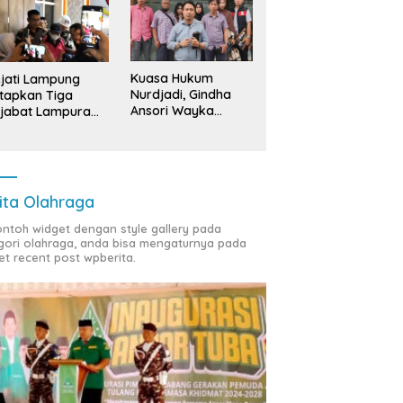
Kuasa Hukum
jati Lampung
Nurdjadi, Gindha
tapkan Tiga
Ansori Wayka
jabat Lampura
Laporkan
ersangka
Penyerobotan
Tanah ke Polda
Lampung
ita Olahraga
contoh widget dengan style gallery pada
gori olahraga, anda bisa mengaturnya pada
et recent post wpberita.