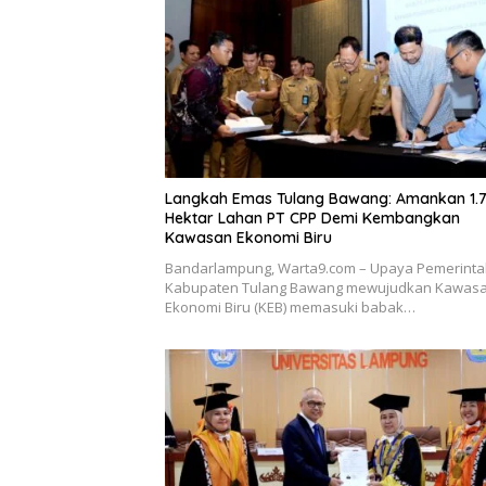
Langkah Emas Tulang Bawang: Amankan 1.
Hektar Lahan PT CPP Demi Kembangkan
Kawasan Ekonomi Biru
Bandarlampung, Warta9.com – Upaya Pemerint
Kabupaten Tulang Bawang mewujudkan Kawas
Ekonomi Biru (KEB) memasuki babak…