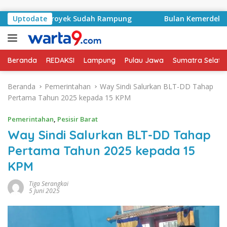
Langsung ke konten
ntrak Proyek Sudah Rampung
Uptodate
Bulan Kemerdekaan, Bupa
Beranda
REDAKSI
Lampung
Pulau Jawa
Sumatra Selata
Beranda
Pemerintahan
Way Sindi Salurkan BLT-DD Tahap
Pertama Tahun 2025 kepada 15 KPM
Pemerintahan
,
Pesisir Barat
Way Sindi Salurkan BLT-DD Tahap
Pertama Tahun 2025 kepada 15
KPM
Tiga Serangkai
5 Juni 2025