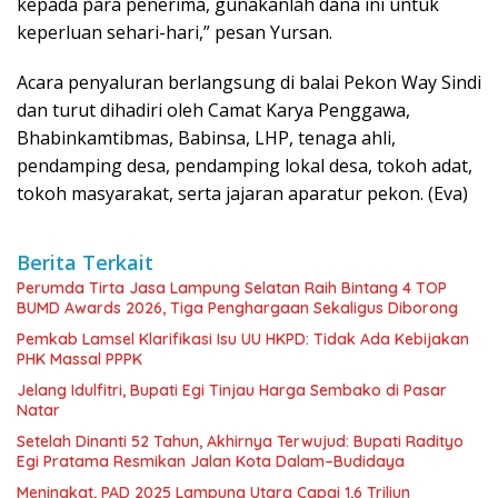
kepada para penerima, gunakanlah dana ini untuk
keperluan sehari-hari,” pesan Yursan.
Acara penyaluran berlangsung di balai Pekon Way Sindi
dan turut dihadiri oleh Camat Karya Penggawa,
Bhabinkamtibmas, Babinsa, LHP, tenaga ahli,
pendamping desa, pendamping lokal desa, tokoh adat,
tokoh masyarakat, serta jajaran aparatur pekon. (Eva)
Berita Terkait
Perumda Tirta Jasa Lampung Selatan Raih Bintang 4 TOP
BUMD Awards 2026, Tiga Penghargaan Sekaligus Diborong
Pemkab Lamsel Klarifikasi Isu UU HKPD: Tidak Ada Kebijakan
PHK Massal PPPK
Jelang Idulfitri, Bupati Egi Tinjau Harga Sembako di Pasar
Natar
Setelah Dinanti 52 Tahun, Akhirnya Terwujud: Bupati Radityo
Egi Pratama Resmikan Jalan Kota Dalam–Budidaya
Meningkat, PAD 2025 Lampung Utara Capai 1,6 Triliun