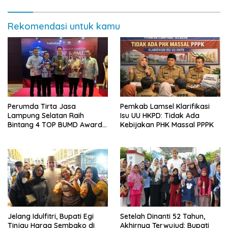
Rekomendasi untuk kamu
Perumda Tirta Jasa
Pemkab Lamsel Klarifikasi
Lampung Selatan Raih
Isu UU HKPD: Tidak Ada
Bintang 4 TOP BUMD Awards
Kebijakan PHK Massal PPPK
2026, Tiga Penghargaan
Sekaligus Diborong
Jelang Idulfitri, Bupati Egi
Setelah Dinanti 52 Tahun,
Tinjau Harga Sembako di
Akhirnya Terwujud: Bupati