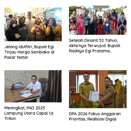
Sekaligus Diborong
Setelah Dinanti 52 Tahun,
Akhirnya Terwujud: Bupati
Jelang Idulfitri, Bupati Egi
Radityo Egi Pratama
Tinjau Harga Sembako di
Resmikan Jalan Kota
Pasar Natar
Dalam–Budidaya
Meningkat, PAD 2025
Lampung Utara Capai 1,6
DPA 2026 Fokus Anggaran
Triliun
Prioritas, Realisasi Digas