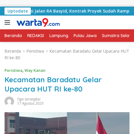
Langsung ke konten
angani Jalan RA Basyid, Kontrak Proyek Sudah Rampung
Uptodate
Beranda
REDAKSI
Lampung
Pulau Jawa
Sumatra Selata
Beranda
Peristiwa
Kecamatan Baradatu Gelar Upacara HUT
RI ke-80
Peristiwa
,
Way Kanan
Kecamatan Baradatu Gelar
Upacara HUT RI ke-80
Tiga Serangkai
17 Agustus 2025