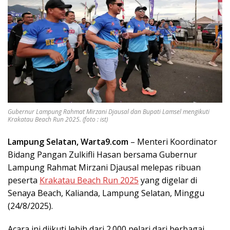
Gubernur Lampung Rahmat Mirzani Djausal dan Bupati Lamsel mengikuti
Krakatau Beach Run 2025. (foto : ist)
Lampung Selatan, Warta9.com
– Menteri Koordinator
Bidang Pangan Zulkifli Hasan bersama Gubernur
Lampung Rahmat Mirzani Djausal melepas ribuan
peserta
Krakatau Beach Run 2025
yang digelar di
Senaya Beach, Kalianda, Lampung Selatan, Minggu
(24/8/2025).
Acara ini diikuti lebih dari 2.000 pelari dari berbagai