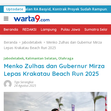
Langsung ke konten
ni Jalan RA Basyid, Kontrak Proyek Sudah Rampung
Uptodate
B
Beranda
REDAKSI
Lampung
Pulau Jawa
Sumatra Selata
Beranda
Jabodetabek
Menko Zulhas dan Gubernur Mirza
Lepas Krakatau Beach Run 2025
Jabodetabek
,
Kalimantan Selatan
,
Olahraga
Menko Zulhas dan Gubernur Mirza
Lepas Krakatau Beach Run 2025
Tiga Serangkai
24 Agustus 2025