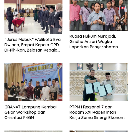
Kuasa Hukum Nurdjadi,
“Jurus Mabuk” Walikota Eva
Gindha Ansori Wayka
Dwiana, Empat Kepala OPD
Laporkan Penyerobotan
Di-Plh-kan, Belasan Kepala
Tanah ke Polda Lampung
SD dan SMP Rangkap
Jabatan Plt
GRANAT Lampung Kembali
PTPN I Regional 7 dan
Gelar Workshop dan
Kodam XXI Raden Intan
Orientasi P4GN
Kerja Sama Sinergi Ekonomi
dan Keamanan