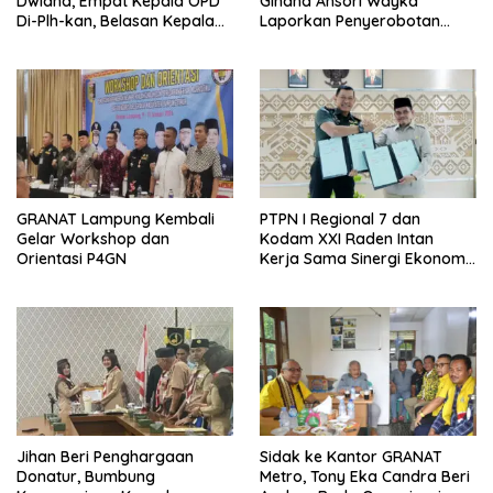
Dwiana, Empat Kepala OPD
Gindha Ansori Wayka
Di-Plh-kan, Belasan Kepala
Laporkan Penyerobotan
SD dan SMP Rangkap
Tanah ke Polda Lampung
Jabatan Plt
GRANAT Lampung Kembali
PTPN I Regional 7 dan
Gelar Workshop dan
Kodam XXI Raden Intan
Orientasi P4GN
Kerja Sama Sinergi Ekonomi
dan Keamanan
Jihan Beri Penghargaan
‎Sidak ke Kantor GRANAT
Donatur, Bumbung
Metro, Tony Eka Candra Beri