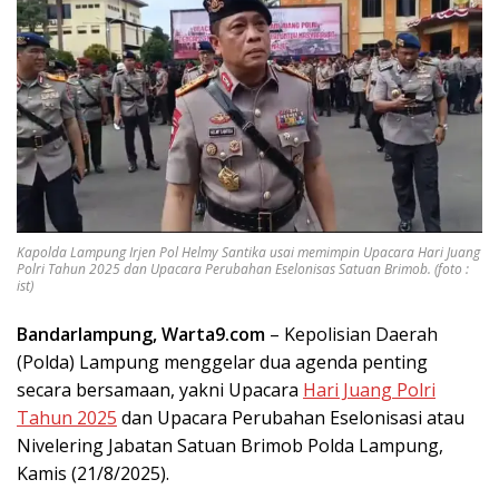
Kapolda Lampung Irjen Pol Helmy Santika usai memimpin Upacara Hari Juang
Polri Tahun 2025 dan Upacara Perubahan Eselonisas Satuan Brimob. (foto :
ist)
Bandarlampung, Warta9.com
– Kepolisian Daerah
(Polda) Lampung menggelar dua agenda penting
secara bersamaan, yakni Upacara
Hari Juang Polri
Tahun 2025
dan Upacara Perubahan Eselonisasi atau
Nivelering Jabatan Satuan Brimob Polda Lampung,
Kamis (21/8/2025).