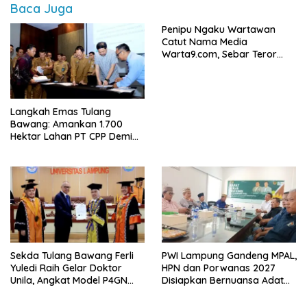
Baca Juga
Penipu Ngaku Wartawan
Catut Nama Media
Warta9.com, Sebar Teror
Modus Klarifikasi
Langkah Emas Tulang
Bawang: Amankan 1.700
Hektar Lahan PT CPP Demi
Kembangkan Kawasan
Ekonomi Biru
Sekda Tulang Bawang Ferli
PWI Lampung Gandeng MPAL,
Yuledi Raih Gelar Doktor
HPN dan Porwanas 2027
Unila, Angkat Model P4GN
Disiapkan Bernuansa Adat
Berbasis Kearifan Lokal
Sai Bumi Ruwa Jurai