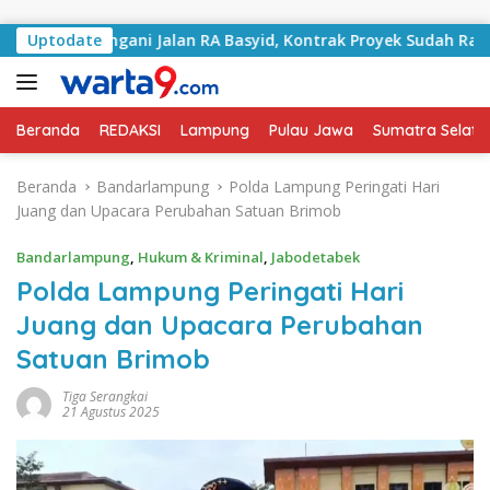
Langsung ke konten
ai Tangani Jalan RA Basyid, Kontrak Proyek Sudah Rampung
Uptodate
Beranda
REDAKSI
Lampung
Pulau Jawa
Sumatra Selata
Beranda
Bandarlampung
Polda Lampung Peringati Hari
Juang dan Upacara Perubahan Satuan Brimob
Bandarlampung
,
Hukum & Kriminal
,
Jabodetabek
Polda Lampung Peringati Hari
Juang dan Upacara Perubahan
Satuan Brimob
Tiga Serangkai
21 Agustus 2025