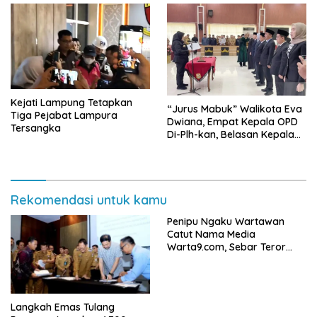
Kejati Lampung Tetapkan
“Jurus Mabuk” Walikota Eva
Tiga Pejabat Lampura
Dwiana, Empat Kepala OPD
Tersangka
Di-Plh-kan, Belasan Kepala
SD dan SMP Rangkap
Jabatan Plt
Rekomendasi untuk kamu
Penipu Ngaku Wartawan
Catut Nama Media
Warta9.com, Sebar Teror
Modus Klarifikasi
Langkah Emas Tulang