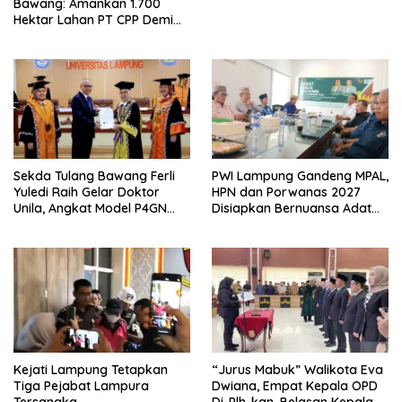
Bawang: Amankan 1.700
Hektar Lahan PT CPP Demi
Kembangkan Kawasan
Ekonomi Biru
Sekda Tulang Bawang Ferli
PWI Lampung Gandeng MPAL,
Yuledi Raih Gelar Doktor
HPN dan Porwanas 2027
Unila, Angkat Model P4GN
Disiapkan Bernuansa Adat
Berbasis Kearifan Lokal
Sai Bumi Ruwa Jurai
Kejati Lampung Tetapkan
“Jurus Mabuk” Walikota Eva
Tiga Pejabat Lampura
Dwiana, Empat Kepala OPD
Tersangka
Di-Plh-kan, Belasan Kepala