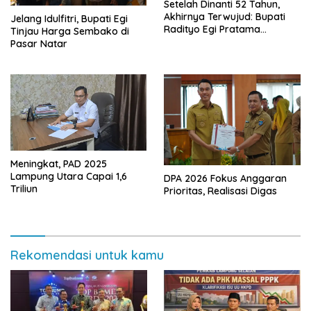
Setelah Dinanti 52 Tahun,
Akhirnya Terwujud: Bupati
Jelang Idulfitri, Bupati Egi
Radityo Egi Pratama
Tinjau Harga Sembako di
Resmikan Jalan Kota
Pasar Natar
Dalam–Budidaya
Meningkat, PAD 2025
Lampung Utara Capai 1,6
DPA 2026 Fokus Anggaran
Triliun
Prioritas, Realisasi Digas
Rekomendasi untuk kamu