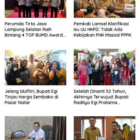
Perumda Tirta Jasa
Pemkab Lamsel Klarifikasi
Lampung Selatan Raih
Isu UU HKPD: Tidak Ada
Bintang 4 TOP BUMD Awards
Kebijakan PHK Massal PPPK
2026, Tiga Penghargaan
Sekaligus Diborong
Jelang Idulfitri, Bupati Egi
Setelah Dinanti 52 Tahun,
Tinjau Harga Sembako di
Akhirnya Terwujud: Bupati
Pasar Natar
Radityo Egi Pratama
Resmikan Jalan Kota
Dalam–Budidaya