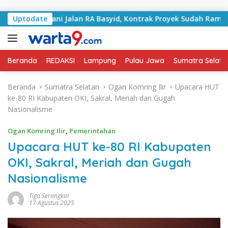
Langsung ke konten
Tangani Jalan RA Basyid, Kontrak Proyek Sudah Rampung
Uptodate
Beranda
REDAKSI
Lampung
Pulau Jawa
Sumatra Selata
Beranda
Sumatra Selatan
Ogan Komring Ilir
Upacara HUT
ke-80 RI Kabupaten OKI, Sakral, Meriah dan Gugah
Nasionalisme
Ogan Komring Ilir
,
Pemerintahan
Upacara HUT ke-80 RI Kabupaten
OKI, Sakral, Meriah dan Gugah
Nasionalisme
Tiga Serangkai
17 Agustus 2025