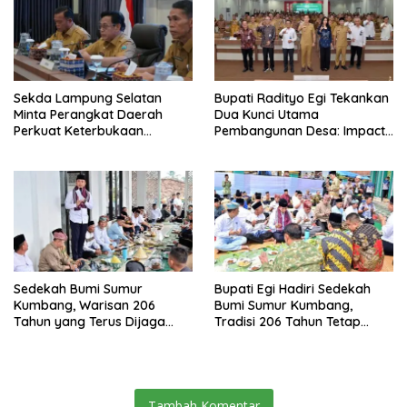
Sekda Lampung Selatan
Bupati Radityo Egi Tekankan
Minta Perangkat Daerah
Dua Kunci Utama
Perkuat Keterbukaan
Pembangunan Desa: Impact
Informasi Publik
dan Sustainable
Sedekah Bumi Sumur
Bupati Egi Hadiri Sedekah
Kumbang, Warisan 206
Bumi Sumur Kumbang,
Tahun yang Terus Dijaga
Tradisi 206 Tahun Tetap
Pemkab Lampung Selatan
Semarak Meski Diguyur
dan Masyarakat
Hujan
Tambah Komentar