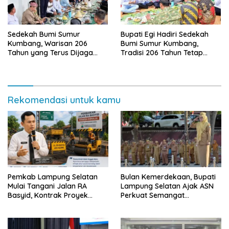
Sedekah Bumi Sumur
Bupati Egi Hadiri Sedekah
Kumbang, Warisan 206
Bumi Sumur Kumbang,
Tahun yang Terus Dijaga
Tradisi 206 Tahun Tetap
Pemkab Lampung Selatan
Semarak Meski Diguyur
dan Masyarakat
Hujan
Rekomendasi untuk kamu
Pemkab Lampung Selatan
Bulan Kemerdekaan, Bupati
Mulai Tangani Jalan RA
Lampung Selatan Ajak ASN
Basyid, Kontrak Proyek
Perkuat Semangat
Sudah Rampung
Pengabdian dan Tingkatkan
Pelayanan Publik