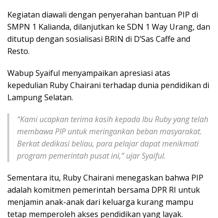
Kegiatan diawali dengan penyerahan bantuan PIP di
SMPN 1 Kalianda, dilanjutkan ke SDN 1 Way Urang, dan
ditutup dengan sosialisasi BRIN di D’Sas Caffe and
Resto.
Wabup Syaiful menyampaikan apresiasi atas
kepedulian Ruby Chairani terhadap dunia pendidikan di
Lampung Selatan.
“Kami ucapkan terima kasih kepada Ibu Ruby yang telah
membawa PIP untuk meringankan beban masyarakat.
Berkat dedikasi beliau, para pelajar dapat menikmati
program pemerintah pusat ini,” ujar Syaiful.
Sementara itu, Ruby Chairani menegaskan bahwa PIP
adalah komitmen pemerintah bersama DPR RI untuk
menjamin anak-anak dari keluarga kurang mampu
tetap memperoleh akses pendidikan yang layak.