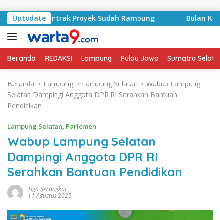
Langsung ke konten
syid, Kontrak Proyek Sudah Rampung
Uptodate
Bulan Kemerdekaa
Beranda
REDAKSI
Lampung
Pulau Jawa
Sumatra Selata
Beranda
Lampung
Lampung Selatan
Wabup Lampung
Selatan Dampingi Anggota DPR RI Serahkan Bantuan
Pendidikan
Lampung Selatan
,
Parlemen
Wabup Lampung Selatan
Dampingi Anggota DPR RI
Serahkan Bantuan Pendidikan
Tiga Serangkai
11 Agustus 2025