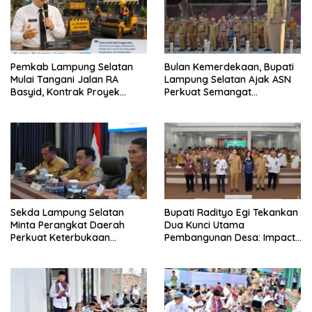
Pemkab Lampung Selatan
Bulan Kemerdekaan, Bupati
Mulai Tangani Jalan RA
Lampung Selatan Ajak ASN
Basyid, Kontrak Proyek
Perkuat Semangat
Sudah Rampung
Pengabdian dan Tingkatkan
Pelayanan Publik
Sekda Lampung Selatan
Bupati Radityo Egi Tekankan
Minta Perangkat Daerah
Dua Kunci Utama
Perkuat Keterbukaan
Pembangunan Desa: Impact
Informasi Publik
dan Sustainable