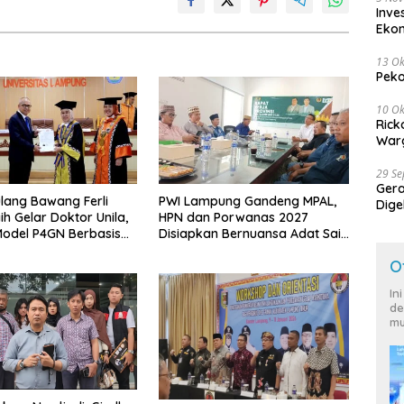
Inve
Eko
13 Ok
Peko
10 Ok
Rick
Warg
29 S
Ger
lang Bawang Ferli
PWI Lampung Gandeng MPAL,
Dige
ih Gelar Doktor Unila,
HPN dan Porwanas 2027
Harg
odel P4GN Berbasis
Disiapkan Bernuansa Adat Sai
 Lokal
Bumi Ruwa Jurai
O
In
de
mu