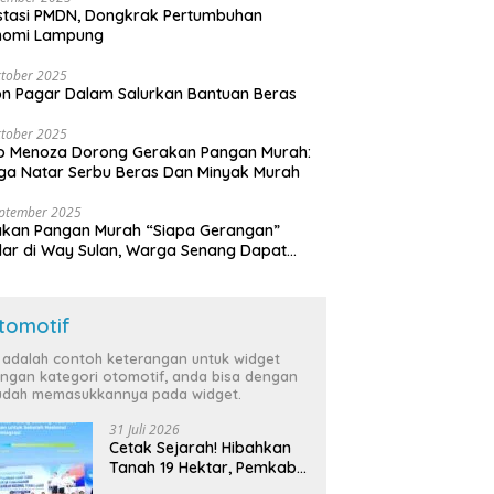
stasi PMDN, Dongkrak Pertumbuhan
nomi Lampung
tober 2025
n Pagar Dalam Salurkan Bantuan Beras
tober 2025
o Menoza Dorong Gerakan Pangan Murah:
a Natar Serbu Beras Dan Minyak Murah
eptember 2025
akan Pangan Murah “Siapa Gerangan”
lar di Way Sulan, Warga Senang Dapat
a Bersubsidi
tomotif
i adalah contoh keterangan untuk widget
ngan kategori otomotif, anda bisa dengan
dah memasukkannya pada widget.
31 Juli 2026
Cetak Sejarah! Hibahkan
Tanah 19 Hektar, Pemkab
Tulang Bawang Siap