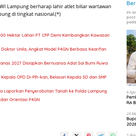
Ber
WI Lampung berharap lahir atlet biliar wartawan
Ini 
g di tingkat nasional.(*)
post
pada
700 Hektar Lahan PT CPP Demi Kembangkan Kawasan
r Doktor Unila, Angkat Model P4GN Berbasis Kearifan
nas 2027 Disiapkan Bernuansa Adat Sai Bumi Ruwa
 Kepala OPD Di-Plh-kan, Belasan Kepala SD dan SMP
ka Laporkan Penyerobotan Tanah ke Polda Lampung
6 Agu
Pemk
dan Orientasi P4GN
RA B
24 Me
Bupa
2026
5 No