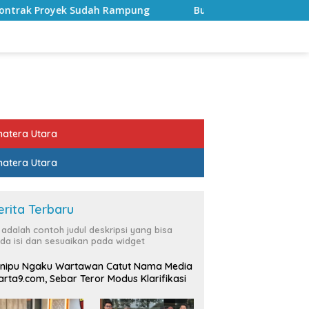
mpung
Bulan Kemerdekaan, Bupati Lampung Selatan Aj
atera Utara
atera Utara
erita Terbaru
i adalah contoh judul deskripsi yang bisa
da isi dan sesuaikan pada widget
nipu Ngaku Wartawan Catut Nama Media
rta9.com, Sebar Teror Modus Klarifikasi