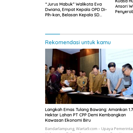
Kuasa Hu
“Jurus Mabuk” Walikota Eva
Ansori 
Dwiana, Empat Kepala OPD Di-
Penyerob
Plh-kan, Belasan Kepala SD
Lampun
dan SMP Rangkap Jabatan Plt
Rekomendasi untuk kamu
Langkah Emas Tulang Bawang: Amankan 1.
Hektar Lahan PT CPP Demi Kembangkan
Kawasan Ekonomi Biru
Bandarlampung, Warta9.com – Upaya Pemerint