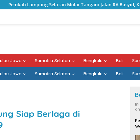
tan Mulai Tangani Jalan RA Basyid, Kontrak Proyek Sudah Ra
ulau Jawa
Sumatra Selatan
Bengkulu
Bali
Sum
ulau Jawa
Sumatra Selatan
Bengkulu
Bali
Sum
B
In
an
g Siap Berlaga di
Pe
9
Wa