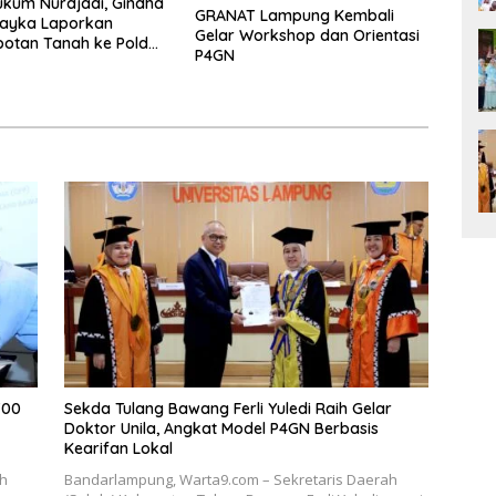
kum Nurdjadi, Gindha
GRANAT Lampung Kembali
Wayka Laporkan
Gelar Workshop dan Orientasi
otan Tanah ke Polda
P4GN
g
700
Sekda Tulang Bawang Ferli Yuledi Raih Gelar
Doktor Unila, Angkat Model P4GN Berbasis
Kearifan Lokal
ah
Bandarlampung, Warta9.com – Sekretaris Daerah