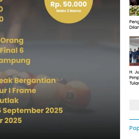
Peng
Dilan
H. J
Pim
Tula
Targ
Terb
202
Pop