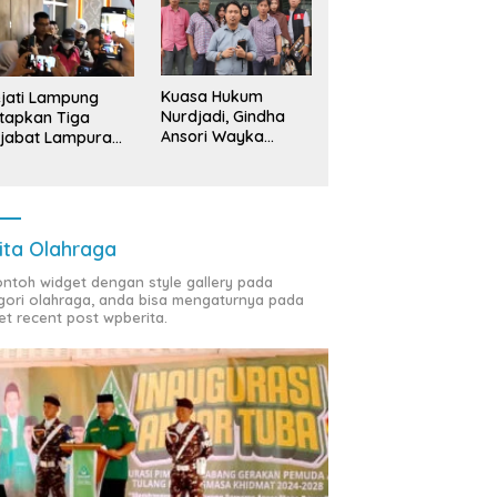
Kuasa Hukum
jati Lampung
Nurdjadi, Gindha
tapkan Tiga
Ansori Wayka
jabat Lampura
Laporkan
ersangka
Penyerobotan
Tanah ke Polda
Lampung
ita Olahraga
contoh widget dengan style gallery pada
gori olahraga, anda bisa mengaturnya pada
et recent post wpberita.