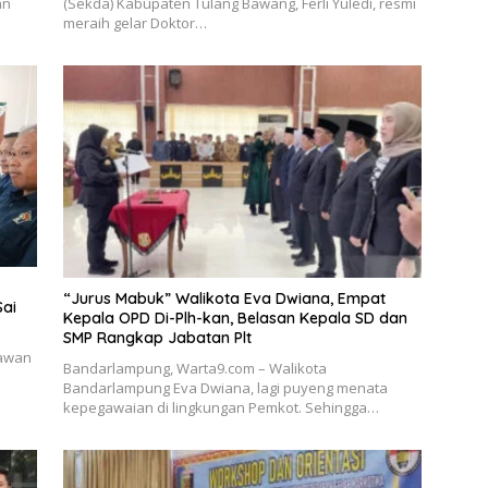
an
(Sekda) Kabupaten Tulang Bawang, Ferli Yuledi, resmi
meraih gelar Doktor…
“Jurus Mabuk” Walikota Eva Dwiana, Empat
Sai
Kepala OPD Di-Plh-kan, Belasan Kepala SD dan
SMP Rangkap Jabatan Plt
tawan
Bandarlampung, Warta9.com – Walikota
Bandarlampung Eva Dwiana, lagi puyeng menata
kepegawaian di lingkungan Pemkot. Sehingga…