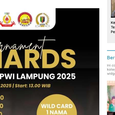
Ke
Te
Pe
T
Ber
Ini 
kate
widg