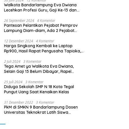
30 Juni 2024
12 Komentar
Walkota Bandarlampung Eva Dwiana
Lecehkan Profesi Guru, Gaji Ke-13 dan
THR Tidak Dibayarkan
26 September 2024
4 Komentar
Pantesan Pelantikan Pejabat Pemprov
Lampung Diam-diam, Ada 2 Pejabat
yang Dilantik Masih Golongan III/b
12 Desember 2024
4 Komentar
Harga Singkong Kembali ke Laptop
Rp900, Hasil Rapat Pengusaha Tapioka,
Petani Singkong dengan Pj. Gubernur
Lampung
2 Juli 2024
3 Komentar
Tega Amet ya Walikota Eva Dwiana,
Selain Gaji 13 Belum Dibayar, Rapel
Kenaikan Gaji 2 Bulan Juga Belum
Dibayar
25 Juli 2024
3 Komentar
Diduga Sekolah SMP N 18 Kota Tegal
Pungut Uang Saat Kenaikan Kelas
31 Desember 2022
3 Komentar
PkM di SMKN 9 Bandarlampung Dosen
Universitas Teknokrat Latih Siswa
Membuat Program Mobil RC Berbasis IoT