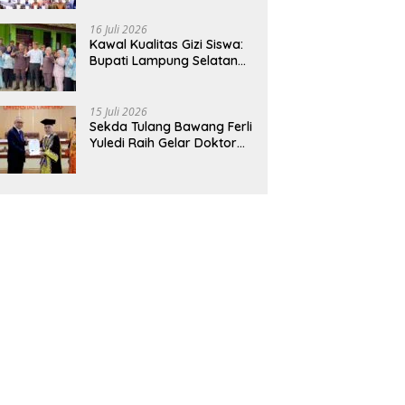
Hadirkan Sekolah Nasional
Terintegrasi Pertama di
16 Juli 2026
Lampung
Kawal Kualitas Gizi Siswa:
Bupati Lampung Selatan
dan Kajati Lampung Tinjau
Langsung Program Makan
Bergizi Gratis di Natar
15 Juli 2026
Sekda Tulang Bawang Ferli
Yuledi Raih Gelar Doktor
Unila, Angkat Model P4GN
Berbasis Kearifan Lokal