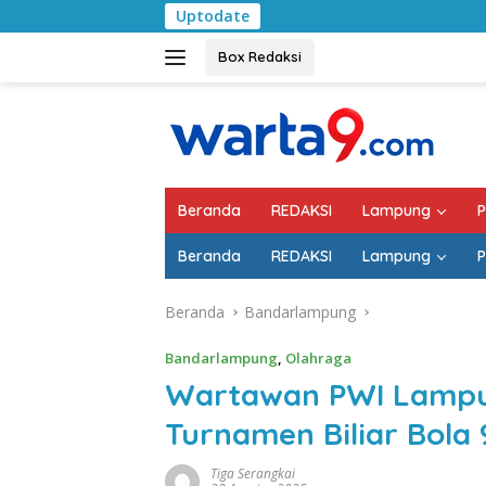
Langsung
Uptodate
Pemkab Lampung Sela
ke
konten
Box Redaksi
Beranda
REDAKSI
Lampung
P
Beranda
REDAKSI
Lampung
P
Beranda
Bandarlampung
Bandarlampung
,
Olahraga
Wartawan PWI Lampun
Turnamen Biliar Bola 
Tiga Serangkai