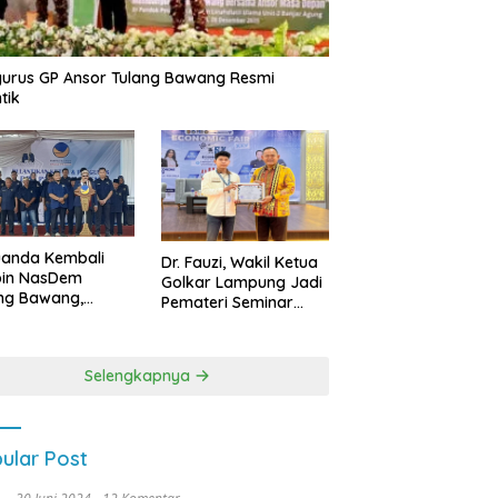
urus GP Ansor Tulang Bawang Resmi
tik
uanda Kembali
Dr. Fauzi, Wakil Ketua
pin NasDem
Golkar Lampung Jadi
ng Bawang,
Pemateri Seminar
etkan Kursi DPRD
Nasional FEB Unila,
anyak di Pemilu
Membangun Fondasi
9
Kuat Melalui 4 Pilar
Selengkapnya
Kebangsaan
ular Post