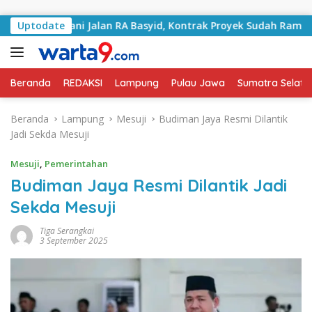
Langsung ke konten
Tangani Jalan RA Basyid, Kontrak Proyek Sudah Rampung
Uptodate
Beranda
REDAKSI
Lampung
Pulau Jawa
Sumatra Selata
Beranda
Lampung
Mesuji
Budiman Jaya Resmi Dilantik
Jadi Sekda Mesuji
Mesuji
,
Pemerintahan
Budiman Jaya Resmi Dilantik Jadi
Sekda Mesuji
Tiga Serangkai
3 September 2025