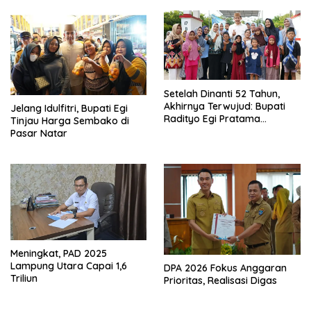
Sekaligus Diborong
Setelah Dinanti 52 Tahun,
Akhirnya Terwujud: Bupati
Jelang Idulfitri, Bupati Egi
Radityo Egi Pratama
Tinjau Harga Sembako di
Resmikan Jalan Kota
Pasar Natar
Dalam–Budidaya
Meningkat, PAD 2025
Lampung Utara Capai 1,6
DPA 2026 Fokus Anggaran
Triliun
Prioritas, Realisasi Digas