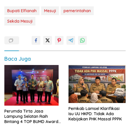
Bupati Elfianah
Mesuji
pemerintahan
Sekda Mesuji
Baca Juga
Pemkab Lamsel Klarifikasi
Perumda Tirta Jasa
Isu UU HKPD: Tidak Ada
Lampung Selatan Raih
Kebijakan PHK Massal PPPK
Bintang 4 TOP BUMD Awards
2026, Tiga Penghargaan