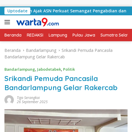
Langsung ke konten
Selatan Ajak ASN Perkuat Semangat Pengabdian dan Tingkatka
Uptodate
Beranda
REDAKSI
Lampung
Pulau Jawa
Sumatra Selata
Beranda
Bandarlampung
Srikandi Pemuda Pancasila
Bandarlampung Gelar Rakercab
Bandarlampung
,
Jabodetabek
,
Politik
Srikandi Pemuda Pancasila
Bandarlampung Gelar Rakercab
Tiga Serangkai
26 September 2025