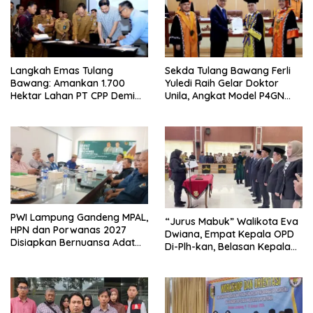
Langkah Emas Tulang
Sekda Tulang Bawang Ferli
Bawang: Amankan 1.700
Yuledi Raih Gelar Doktor
Hektar Lahan PT CPP Demi
Unila, Angkat Model P4GN
Kembangkan Kawasan
Berbasis Kearifan Lokal
Ekonomi Biru
PWI Lampung Gandeng MPAL,
“Jurus Mabuk” Walikota Eva
HPN dan Porwanas 2027
Dwiana, Empat Kepala OPD
Disiapkan Bernuansa Adat
Di-Plh-kan, Belasan Kepala
Sai Bumi Ruwa Jurai
SD dan SMP Rangkap
Jabatan Plt