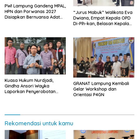
PWI Lampung Gandeng MPAL,
HPN dan Porwanas 2027
“Jurus Mabuk” Walikota Eva
Disiapkan Bernuansa Adat
Dwiana, Empat Kepala OPD
Sai Bumi Ruwa Jurai
Di-Plh-kan, Belasan Kepala
SD dan SMP Rangkap
Jabatan Plt
Kuasa Hukum Nurdjadi,
GRANAT Lampung Kembali
Gindha Ansori Wayka
Gelar Workshop dan
Laporkan Penyerobotan
Orientasi P4GN
Tanah ke Polda Lampung
Rekomendasi untuk kamu