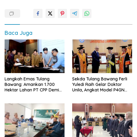
Baca Juga
Langkah Emas Tulang
Sekda Tulang Bawang Ferli
Bawang: Amankan 1.700
Yuledi Raih Gelar Doktor
Hektar Lahan PT CPP Demi
Unila, Angkat Model P4GN
Kembangkan Kawasan
Berbasis Kearifan Lokal
Ekonomi Biru