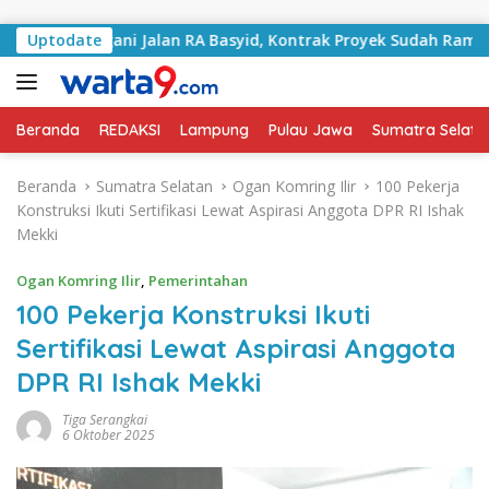
Langsung ke konten
 Tangani Jalan RA Basyid, Kontrak Proyek Sudah Rampung
Uptodate
Beranda
REDAKSI
Lampung
Pulau Jawa
Sumatra Selata
Beranda
Sumatra Selatan
Ogan Komring Ilir
100 Pekerja
Konstruksi Ikuti Sertifikasi Lewat Aspirasi Anggota DPR RI Ishak
Mekki
Ogan Komring Ilir
,
Pemerintahan
100 Pekerja Konstruksi Ikuti
Sertifikasi Lewat Aspirasi Anggota
DPR RI Ishak Mekki
Tiga Serangkai
6 Oktober 2025