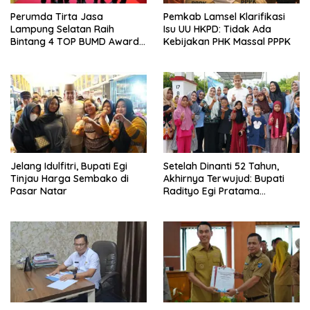
Perumda Tirta Jasa
Pemkab Lamsel Klarifikasi
Lampung Selatan Raih
Isu UU HKPD: Tidak Ada
Bintang 4 TOP BUMD Awards
Kebijakan PHK Massal PPPK
2026, Tiga Penghargaan
Sekaligus Diborong
Jelang Idulfitri, Bupati Egi
Setelah Dinanti 52 Tahun,
Tinjau Harga Sembako di
Akhirnya Terwujud: Bupati
Pasar Natar
Radityo Egi Pratama
Resmikan Jalan Kota
Dalam–Budidaya