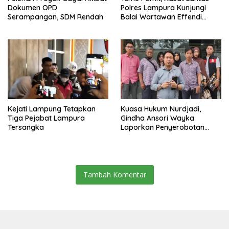
Dokumen OPD
Polres Lampura Kunjungi
Serampangan, SDM Rendah
Balai Wartawan Effendi
Yusuf
Kejati Lampung Tetapkan
Kuasa Hukum Nurdjadi,
Tiga Pejabat Lampura
Gindha Ansori Wayka
Tersangka
Laporkan Penyerobotan
Tanah ke Polda Lampung
Tambah Komentar