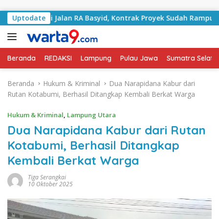
Langsung ke konten
angani Jalan RA Basyid, Kontrak Proyek Sudah Rampung
Uptodate
Beranda
REDAKSI
Lampung
Pulau Jawa
Sumatra Selata
Beranda
Hukum & Kriminal
Dua Narapidana Kabur dari
Rutan Kotabumi, Berhasil Ditangkap Kembali Berkat Warga
Hukum & Kriminal
,
Lampung Utara
Dua Narapidana Kabur dari Rutan
Kotabumi, Berhasil Ditangkap
Kembali Berkat Warga
Tiga Serangkai
10 Oktober 2025