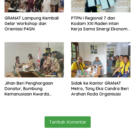
GRANAT Lampung Kembali
PTPN I Regional 7 dan
Gelar Workshop dan
Kodam XXI Raden Intan
Orientasi P4GN
Kerja Sama Sinergi Ekonomi
dan Keamanan
Jihan Beri Penghargaan
‎Sidak ke Kantor GRANAT
Donatur, Bumbung
Metro, Tony Eka Candra Beri
Kemanusiaan Kwarda
Arahan Roda Organisasi
Lampung Himpun Dana
Rp432.917.626
Tambah Komentar