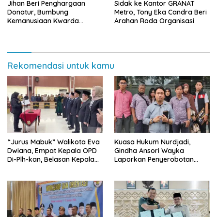
Jihan Beri Penghargaan
‎Sidak ke Kantor GRANAT
Donatur, Bumbung
Metro, Tony Eka Candra Beri
Kemanusiaan Kwarda
Arahan Roda Organisasi
Lampung Himpun Dana
Rp432.917.626
Rekomendasi untuk kamu
“Jurus Mabuk” Walikota Eva
Kuasa Hukum Nurdjadi,
Dwiana, Empat Kepala OPD
Gindha Ansori Wayka
Di-Plh-kan, Belasan Kepala
Laporkan Penyerobotan
SD dan SMP Rangkap
Tanah ke Polda Lampung
Jabatan Plt