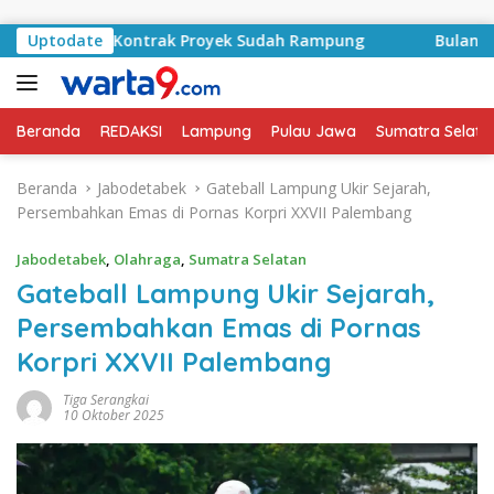
Langsung ke konten
asyid, Kontrak Proyek Sudah Rampung
Uptodate
Bulan Kemerdeka
Beranda
REDAKSI
Lampung
Pulau Jawa
Sumatra Selata
Beranda
Jabodetabek
Gateball Lampung Ukir Sejarah,
Persembahkan Emas di Pornas Korpri XXVII Palembang
Jabodetabek
,
Olahraga
,
Sumatra Selatan
Gateball Lampung Ukir Sejarah,
Persembahkan Emas di Pornas
Korpri XXVII Palembang
Tiga Serangkai
10 Oktober 2025