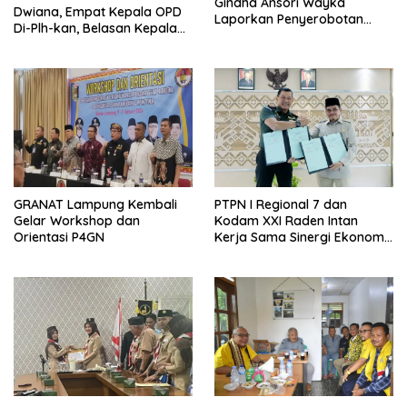
Gindha Ansori Wayka
Dwiana, Empat Kepala OPD
Laporkan Penyerobotan
Di-Plh-kan, Belasan Kepala
Tanah ke Polda Lampung
SD dan SMP Rangkap
Jabatan Plt
GRANAT Lampung Kembali
PTPN I Regional 7 dan
Gelar Workshop dan
Kodam XXI Raden Intan
Orientasi P4GN
Kerja Sama Sinergi Ekonomi
dan Keamanan