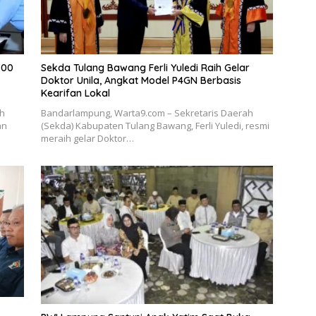
700
Sekda Tulang Bawang Ferli Yuledi Raih Gelar
Doktor Unila, Angkat Model P4GN Berbasis
Kearifan Lokal
ah
Bandarlampung, Warta9.com – Sekretaris Daerah
an
(Sekda) Kabupaten Tulang Bawang, Ferli Yuledi, resmi
meraih gelar Doktor…