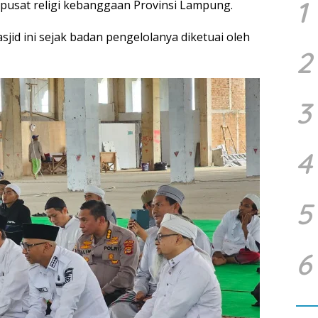
1
n pusat religi kebanggaan Provinsi Lampung.
jid ini sejak badan pengelolanya diketuai oleh
2
3
4
5
6