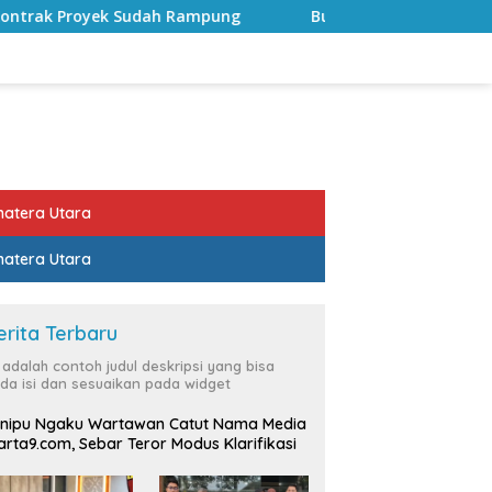
h Rampung
Bulan Kemerdekaan, Bupati Lampung Selata
atera Utara
atera Utara
erita Terbaru
i adalah contoh judul deskripsi yang bisa
da isi dan sesuaikan pada widget
nipu Ngaku Wartawan Catut Nama Media
rta9.com, Sebar Teror Modus Klarifikasi