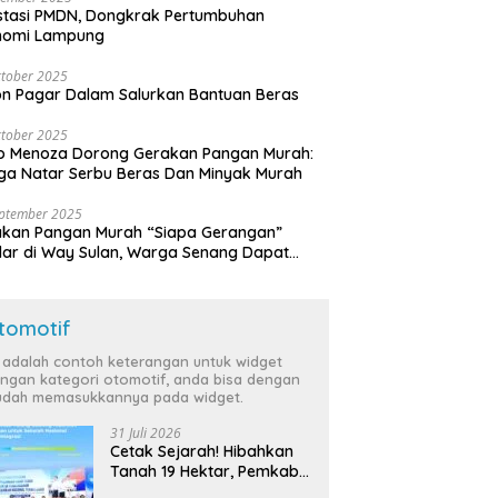
stasi PMDN, Dongkrak Pertumbuhan
nomi Lampung
tober 2025
n Pagar Dalam Salurkan Bantuan Beras
tober 2025
o Menoza Dorong Gerakan Pangan Murah:
a Natar Serbu Beras Dan Minyak Murah
eptember 2025
akan Pangan Murah “Siapa Gerangan”
lar di Way Sulan, Warga Senang Dapat
a Bersubsidi
tomotif
i adalah contoh keterangan untuk widget
ngan kategori otomotif, anda bisa dengan
dah memasukkannya pada widget.
31 Juli 2026
Cetak Sejarah! Hibahkan
Tanah 19 Hektar, Pemkab
Tulang Bawang Siap