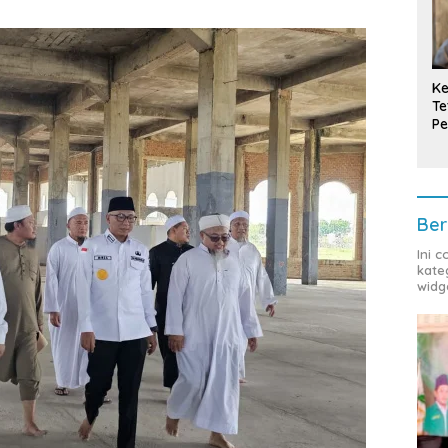
Ke
Te
Pe
T
Ber
Ini 
kate
widg