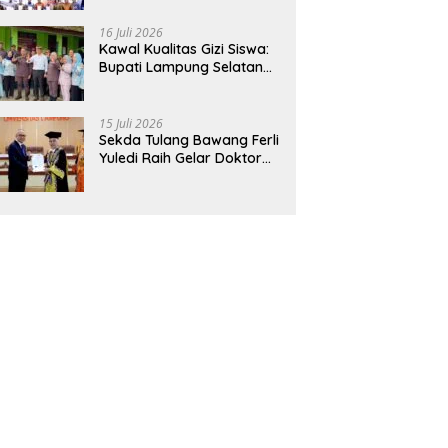
Hadirkan Sekolah Nasional
Terintegrasi Pertama di
16 Juli 2026
Lampung
Kawal Kualitas Gizi Siswa:
Bupati Lampung Selatan
dan Kajati Lampung Tinjau
Langsung Program Makan
Bergizi Gratis di Natar
15 Juli 2026
Sekda Tulang Bawang Ferli
Yuledi Raih Gelar Doktor
Unila, Angkat Model P4GN
Berbasis Kearifan Lokal