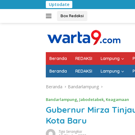
Langsung
Uptodate
Pemkab Lampung 
ke
konten
Box Redaksi
Beranda
REDAKSI
Lampung
P
Beranda
REDAKSI
Lampung
P
Beranda
Bandarlampung
Bandarlampung
,
Jabodetabek
,
Keagamaan
Gubernur Mirza Tinjau
Kota Baru
Tiga Serangkai