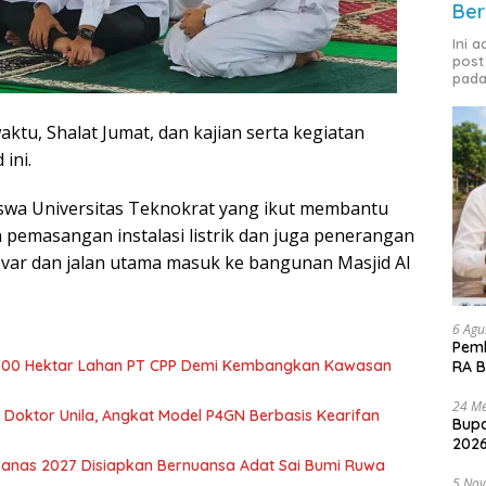
Ber
Ini 
post
pada
ktu, Shalat Jumat, dan kajian serta kegiatan
ini.
wa Universitas Teknokrat yang ikut membantu
pemasangan instalasi listrik dan juga penerangan
levar dan jalan utama masuk ke bangunan Masjid Al
6 Agu
Pemk
700 Hektar Lahan PT CPP Demi Kembangkan Kawasan
RA B
24 Me
r Doktor Unila, Angkat Model P4GN Berbasis Kearifan
Bupa
2026
nas 2027 Disiapkan Bernuansa Adat Sai Bumi Ruwa
5 No