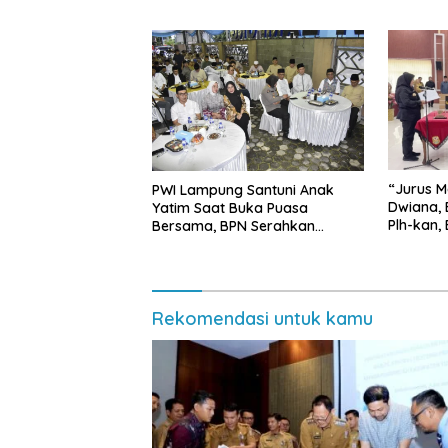
Kawasan Ekonomi Biru
Kearifan
“Jurus M
PWI Lampung Santuni Anak
Dwiana, 
Yatim Saat Buka Puasa
Plh-kan,
Bersama, BPN Serahkan
dan SMP 
Sertifikat Tanah Kantor
Rekomendasi untuk kamu