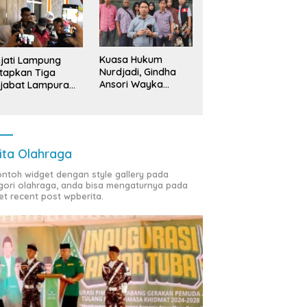
Kuasa Hukum
jati Lampung
Nurdjadi, Gindha
tapkan Tiga
Ansori Wayka
jabat Lampura
Laporkan
ersangka
Penyerobotan
Tanah ke Polda
Lampung
ita Olahraga
contoh widget dengan style gallery pada
gori olahraga, anda bisa mengaturnya pada
et recent post wpberita.