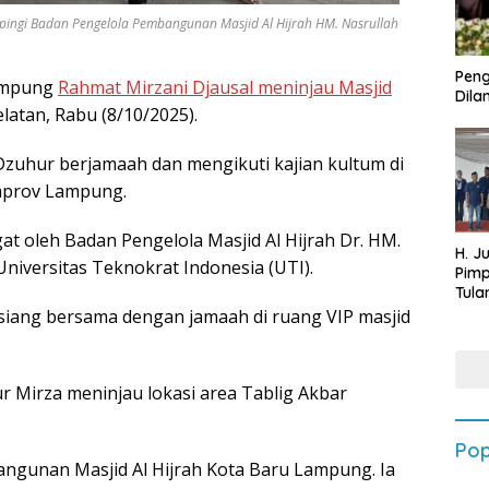
ingi Badan Pengelola Pembangunan Masjid Al Hijrah HM. Nasrullah
Peng
ampung
Rahmat Mirzani Djausal meninjau Masjid
Dilan
atan, Rabu (8/10/2025).
zuhur berjamaah dan mengikuti kajian kultum di
mprov Lampung.
 oleh Badan Pengelola Masjid Al Hijrah Dr. HM.
H. J
Universitas Teknokrat Indonesia (UTI).
Pim
Tula
Targ
siang bersama dengan jamaah di ruang VIP masjid
Terb
202
 Mirza meninjau lokasi area Tablig Akbar
Pop
unan Masjid Al Hijrah Kota Baru Lampung. Ia