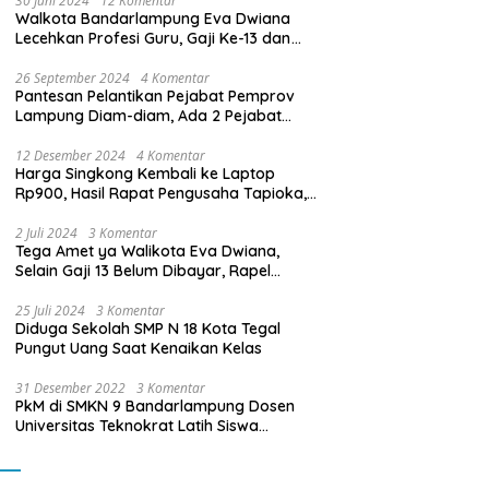
30 Juni 2024
12 Komentar
Walkota Bandarlampung Eva Dwiana
Lecehkan Profesi Guru, Gaji Ke-13 dan
THR Tidak Dibayarkan
26 September 2024
4 Komentar
Pantesan Pelantikan Pejabat Pemprov
Lampung Diam-diam, Ada 2 Pejabat
yang Dilantik Masih Golongan III/b
12 Desember 2024
4 Komentar
Harga Singkong Kembali ke Laptop
Rp900, Hasil Rapat Pengusaha Tapioka,
Petani Singkong dengan Pj. Gubernur
Lampung
2 Juli 2024
3 Komentar
Tega Amet ya Walikota Eva Dwiana,
Selain Gaji 13 Belum Dibayar, Rapel
Kenaikan Gaji 2 Bulan Juga Belum
Dibayar
25 Juli 2024
3 Komentar
Diduga Sekolah SMP N 18 Kota Tegal
Pungut Uang Saat Kenaikan Kelas
31 Desember 2022
3 Komentar
PkM di SMKN 9 Bandarlampung Dosen
Universitas Teknokrat Latih Siswa
Membuat Program Mobil RC Berbasis IoT