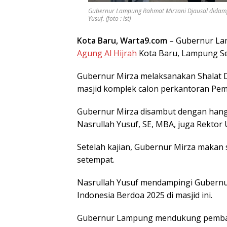
Gubernur Lampung Rahmat Mirzani Djausal didamp
Yusuf. (foto : ist)
Kota Baru, Warta9.com
– Gubernur L
Agung Al Hijrah
Kota Baru, Lampung Sel
Gubernur Mirza melaksanakan Shalat D
masjid komplek calon perkantoran Pe
Gubernur Mirza disambut dengan hangat
Nasrullah Yusuf, SE, MBA, juga Rektor 
Setelah kajian, Gubernur Mirza makan 
setempat.
Nasrullah Yusuf mendampingi Gubernur
Indonesia Berdoa 2025 di masjid ini.
Gubernur Lampung mendukung pembang