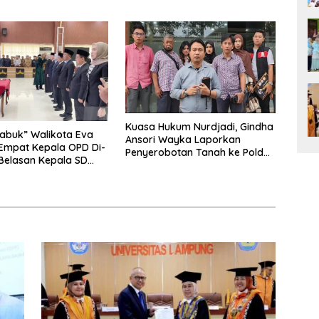
 Lokal
Bumi Ruwa Jurai
Kuasa Hukum Nurdjadi, Gindha
abuk” Walikota Eva
Ansori Wayka Laporkan
Empat Kepala OPD Di-
Penyerobotan Tanah ke Polda
 Belasan Kepala SD
Lampung
Rangkap Jabatan Plt