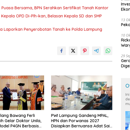
Inve
 Puasa Bersama, BPN Serahkan Sertifikat Tanah Kantor
Eko
 Kepala OPD Di-Plh-kan, Belasan Kepala SD dan SMP
13 Ok
Peko
ka Laporkan Penyerobotan Tanah ke Polda Lampung
10 Ok
Rick
Warg
29 S
Ger
Dige
Harg
O
In
de
mu
lang Bawang Ferli
PWI Lampung Gandeng MPAL,
ih Gelar Doktor Unila,
HPN dan Porwanas 2027
odel P4GN Berbasis
Disiapkan Bernuansa Adat Sai