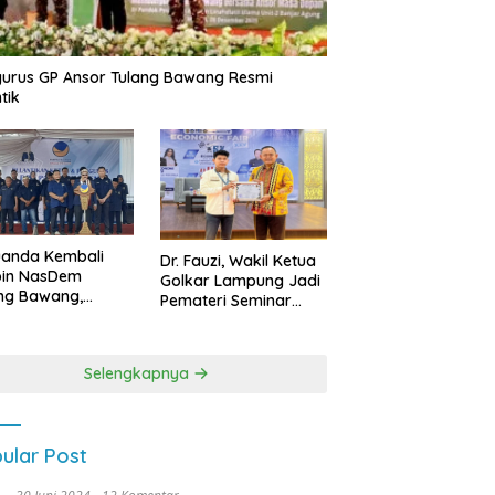
urus GP Ansor Tulang Bawang Resmi
tik
uanda Kembali
Dr. Fauzi, Wakil Ketua
pin NasDem
Golkar Lampung Jadi
ng Bawang,
Pemateri Seminar
etkan Kursi DPRD
Nasional FEB Unila,
anyak di Pemilu
Membangun Fondasi
9
Kuat Melalui 4 Pilar
Selengkapnya
Kebangsaan
ular Post