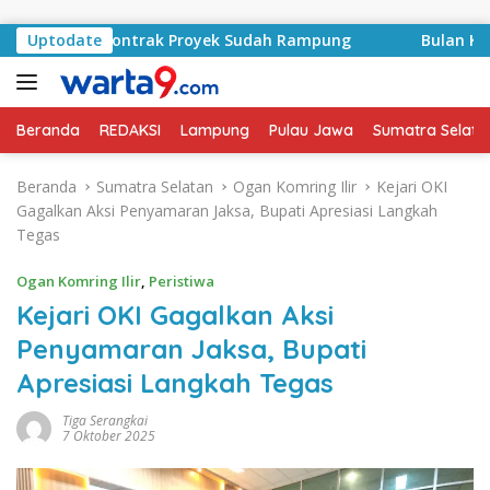
Langsung ke konten
yid, Kontrak Proyek Sudah Rampung
Uptodate
Bulan Kemerdekaa
Beranda
REDAKSI
Lampung
Pulau Jawa
Sumatra Selata
Beranda
Sumatra Selatan
Ogan Komring Ilir
Kejari OKI
Gagalkan Aksi Penyamaran Jaksa, Bupati Apresiasi Langkah
Tegas
Ogan Komring Ilir
,
Peristiwa
Kejari OKI Gagalkan Aksi
Penyamaran Jaksa, Bupati
Apresiasi Langkah Tegas
Tiga Serangkai
7 Oktober 2025