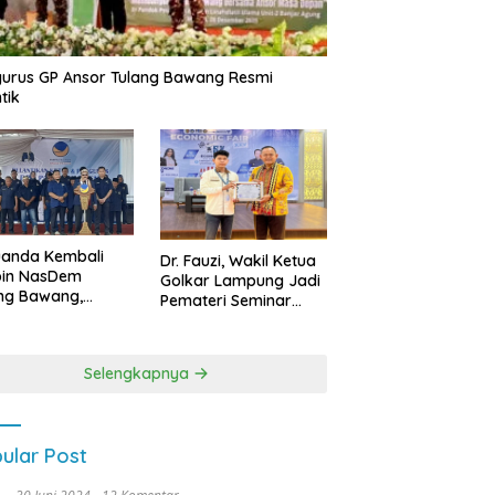
urus GP Ansor Tulang Bawang Resmi
tik
uanda Kembali
Dr. Fauzi, Wakil Ketua
pin NasDem
Golkar Lampung Jadi
ng Bawang,
Pemateri Seminar
etkan Kursi DPRD
Nasional FEB Unila,
anyak di Pemilu
Membangun Fondasi
9
Kuat Melalui 4 Pilar
Selengkapnya
Kebangsaan
ular Post