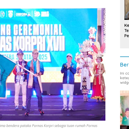
Ke
Te
Pe
T
Ber
Ini 
kate
widg
ma bendera pataka Pornas Korpri sebagai tuan rumah Pornas