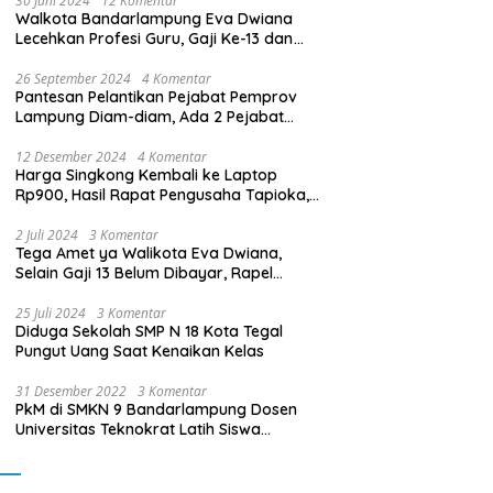
30 Juni 2024
12 Komentar
Walkota Bandarlampung Eva Dwiana
Lecehkan Profesi Guru, Gaji Ke-13 dan
THR Tidak Dibayarkan
26 September 2024
4 Komentar
Pantesan Pelantikan Pejabat Pemprov
Lampung Diam-diam, Ada 2 Pejabat
yang Dilantik Masih Golongan III/b
12 Desember 2024
4 Komentar
Harga Singkong Kembali ke Laptop
Rp900, Hasil Rapat Pengusaha Tapioka,
Petani Singkong dengan Pj. Gubernur
Lampung
2 Juli 2024
3 Komentar
Tega Amet ya Walikota Eva Dwiana,
Selain Gaji 13 Belum Dibayar, Rapel
Kenaikan Gaji 2 Bulan Juga Belum
Dibayar
25 Juli 2024
3 Komentar
Diduga Sekolah SMP N 18 Kota Tegal
Pungut Uang Saat Kenaikan Kelas
31 Desember 2022
3 Komentar
PkM di SMKN 9 Bandarlampung Dosen
Universitas Teknokrat Latih Siswa
Membuat Program Mobil RC Berbasis IoT