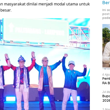
Ber
an masyarakat dinilai menjadi modal utama untuk
besar.
Ini 
post
pada
6 Agu
Pemk
RA B
24 Me
Bupa
2026
5 No