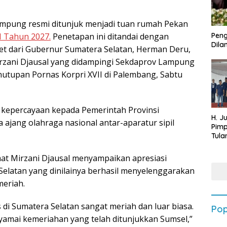
mpung resmi ditunjuk menjadi tuan rumah Pekan
II Tahun 2027.
Penetapan ini ditandai dengan
Peng
Dilan
et dari Gubernur Sumatera Selatan, Herman Deru,
zani Djausal yang didampingi Sekdaprov Lampung
utupan Pornas Korpri XVII di Palembang, Sabtu
 kepercayaan kepada Pemerintah Provinsi
H. J
jang olahraga nasional antar-aparatur sipil
Pim
Tula
Targ
Terb
at Mirzani Djausal menyampaikan apresiasi
202
elatan yang dinilainya berhasil menyelenggarakan
meriah.
di Sumatera Selatan sangat meriah dan luar biasa.
Pop
yamai kemeriahan yang telah ditunjukkan Sumsel,”