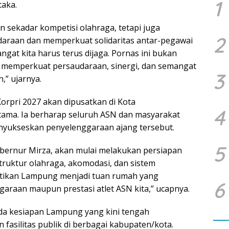
1
taka.
 sekadar kompetisi olahraga, tetapi juga
2
raan dan memperkuat solidaritas antar-pegawai
ngat kita harus terus dijaga. Pornas ini bukan
a memperkuat persaudaraan, sinergi, dan semangat
3
” ujarnya.
rpri 2027 akan dipusatkan di Kota
4
ama. Ia berharap seluruh ASN dan masyarakat
enyukseskan penyelenggaraan ajang tersebut.
5
bernur Mirza, akan mulai melakukan persiapan
struktur olahraga, akomodasi, dan sistem
stikan Lampung menjadi tuan rumah yang
6
raan maupun prestasi atlet ASN kita,” ucapnya.
da kesiapan Lampung yang kini tengah
fasilitas publik di berbagai kabupaten/kota.