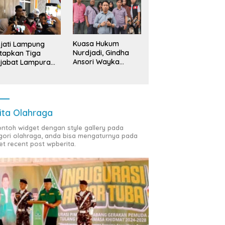
Kuasa Hukum
jati Lampung
Nurdjadi, Gindha
tapkan Tiga
Ansori Wayka
jabat Lampura
Laporkan
ersangka
Penyerobotan
Tanah ke Polda
Lampung
ita Olahraga
contoh widget dengan style gallery pada
gori olahraga, anda bisa mengaturnya pada
et recent post wpberita.