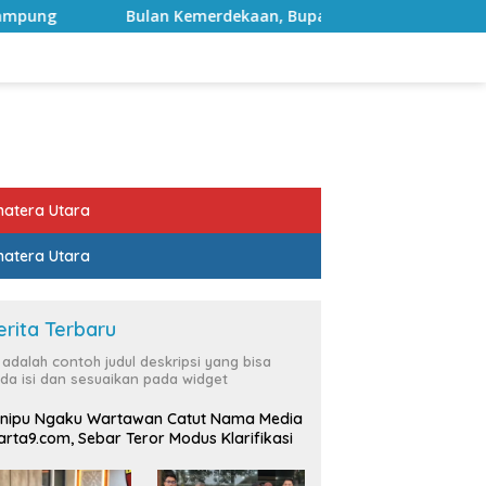
merdekaan, Bupati Lampung Selatan Ajak ASN Perkuat Semanga
atera Utara
atera Utara
erita Terbaru
i adalah contoh judul deskripsi yang bisa
da isi dan sesuaikan pada widget
nipu Ngaku Wartawan Catut Nama Media
rta9.com, Sebar Teror Modus Klarifikasi