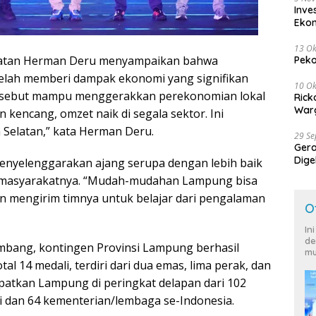
Inve
Eko
13 Ok
elatan Herman Deru menyampaikan bahwa
Peko
elah memberi dampak ekonomi yang signifikan
10 Ok
ersebut mampu menggerakkan perekonomian lokal
Rick
Warg
 kencang, omzet naik di segala sektor. Ini
Selatan,” kata Herman Deru.
29 S
Ger
Dige
enyelenggarakan ajang serupa dengan lebih baik
Harg
 masyarakatnya. “Mudah-mudahan Lampung bisa
n mengirim timnya untuk belajar dari pengalaman
O
In
de
embang, kontingen Provinsi Lampung berhasil
mu
l 14 medali, terdiri dari dua emas, lima perak, dan
patkan Lampung di peringkat delapan dari 102
si dan 64 kementerian/lembaga se-Indonesia.