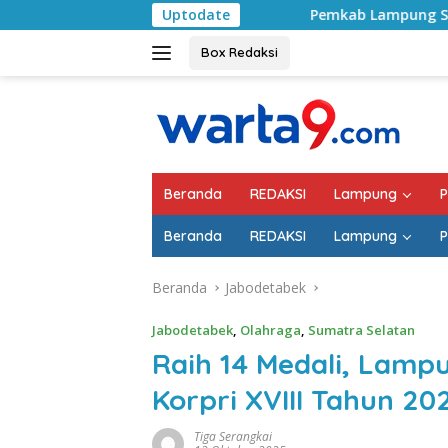
Langsung
Pemkab Lampung Selatan Mulai Tangani Jala
Uptodate
ke
konten
Box Redaksi
Beranda
REDAKSI
Lampung
P
Beranda
REDAKSI
Lampung
P
Beranda
Jabodetabek
Jabodetabek
,
Olahraga
,
Sumatra Selatan
Raih 14 Medali, Lam
Korpri XVIII Tahun 20
Tiga Serangkai