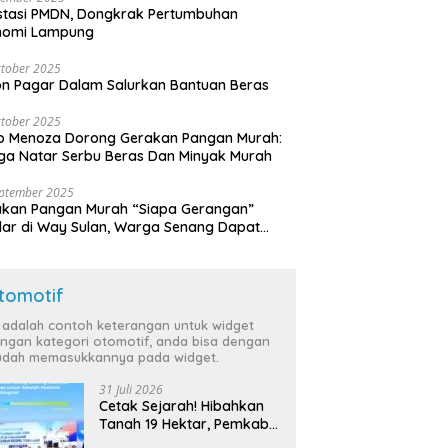
stasi PMDN, Dongkrak Pertumbuhan
nomi Lampung
tober 2025
n Pagar Dalam Salurkan Bantuan Beras
tober 2025
o Menoza Dorong Gerakan Pangan Murah:
a Natar Serbu Beras Dan Minyak Murah
eptember 2025
akan Pangan Murah “Siapa Gerangan”
lar di Way Sulan, Warga Senang Dapat
a Bersubsidi
tomotif
i adalah contoh keterangan untuk widget
ngan kategori otomotif, anda bisa dengan
dah memasukkannya pada widget.
31 Juli 2026
Cetak Sejarah! Hibahkan
Tanah 19 Hektar, Pemkab
Tulang Bawang Siap