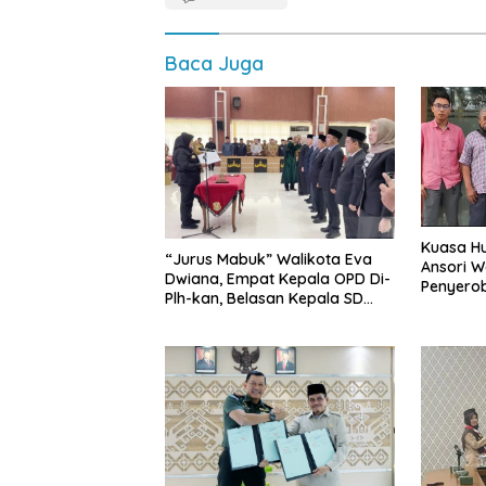
Baca Juga
Kuasa Hu
“Jurus Mabuk” Walikota Eva
Ansori 
Dwiana, Empat Kepala OPD Di-
Penyerob
Plh-kan, Belasan Kepala SD
Lampun
dan SMP Rangkap Jabatan Plt