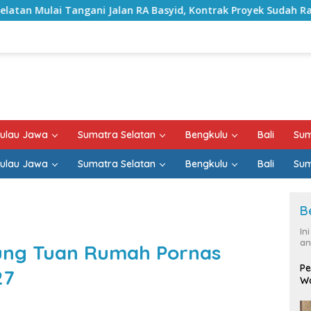
n RA Basyid, Kontrak Proyek Sudah Rampung
Bulan Ke
ulau Jawa
Sumatra Selatan
Bengkulu
Bali
Sum
ulau Jawa
Sumatra Selatan
Bengkulu
Bali
Sum
B
In
an
pung Tuan Rumah Pornas
Pe
27
Wa