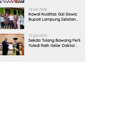
Hadirkan Sekolah Nasional
Terintegrasi Pertama di
16 Juli 2026
Lampung
Kawal Kualitas Gizi Siswa:
Bupati Lampung Selatan
dan Kajati Lampung Tinjau
Langsung Program Makan
Bergizi Gratis di Natar
15 Juli 2026
Sekda Tulang Bawang Ferli
Yuledi Raih Gelar Doktor
Unila, Angkat Model P4GN
Berbasis Kearifan Lokal