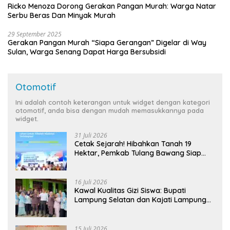
Ricko Menoza Dorong Gerakan Pangan Murah: Warga Natar
Serbu Beras Dan Minyak Murah
29 September 2025
Gerakan Pangan Murah “Siapa Gerangan” Digelar di Way
Sulan, Warga Senang Dapat Harga Bersubsidi
Otomotif
Ini adalah contoh keterangan untuk widget dengan kategori
otomotif, anda bisa dengan mudah memasukkannya pada
widget.
31 Juli 2026
Cetak Sejarah! Hibahkan Tanah 19
Hektar, Pemkab Tulang Bawang Siap
Hadirkan Sekolah Nasional Terintegrasi
Pertama di Lampung
16 Juli 2026
Kawal Kualitas Gizi Siswa: Bupati
Lampung Selatan dan Kajati Lampung
Tinjau Langsung Program Makan Bergizi
Gratis di Natar
15 Juli 2026