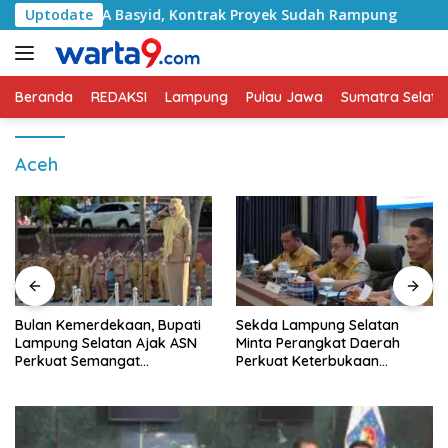
Langsung
an RA Basyid, Kontrak Proyek Sudah Rampung
Uptodate
Bulan K
ke
konten
Beranda
REDAKSI
Lampung
Pulau Jawa
Sumatra Selata
Aceh
Bulan Kemerdekaan, Bupati
Sekda Lampung Selatan
Lampung Selatan Ajak ASN
Minta Perangkat Daerah
Perkuat Semangat
Perkuat Keterbukaan
Pengabdian dan Tingkatkan
Informasi Publik
Pelayanan Publik