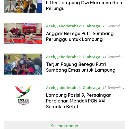
2024
Lifter Lampung Dwi Mardiana Raih
Perungu
Aceh
,
Jabodetabek
,
Olahraga
15 September
2024
Anggar Beregu Putri Sumbang
Perunggu untuk Lampung
Aceh
,
Jabodetabek
,
Olahraga
14 September
2024
Terjun Payung Beregu Putri
Sumbang Emas untuk Lampung
Aceh
,
Jabodetabek
,
Olahraga
13 September
2024
Lampung Posisi 9, Persaingan
Perolehan Mendali PON XXI
Semakin Ketat
Selengkapnya