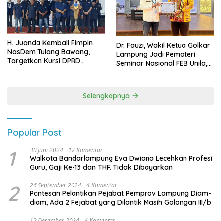
H. Juanda Kembali Pimpin
Dr. Fauzi, Wakil Ketua Golkar
NasDem Tulang Bawang,
Lampung Jadi Pemateri
Targetkan Kursi DPRD
Seminar Nasional FEB Unila,
Terbanyak di Pemilu 2029
Membangun Fondasi Kuat
Melalui 4 Pilar Kebangsaan
Selengkapnya
Popular Post
1
30 Juni 2024
12 Komentar
Walkota Bandarlampung Eva Dwiana Lecehkan Profesi
Guru, Gaji Ke-13 dan THR Tidak Dibayarkan
2
26 September 2024
4 Komentar
Pantesan Pelantikan Pejabat Pemprov Lampung Diam-
diam, Ada 2 Pejabat yang Dilantik Masih Golongan III/b
12 Desember 2024
4 Komentar