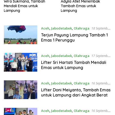
Wira Sukmana, Tambah
Adylia Atlet Menembak
Mendali Emas untuk
Tambah Emas untuk
Lampung
Lampung
Aceh
,
Jabodetabek
,
Olahraga
18 September
2024
Terjun Payung Lampung Tambah 1
Emas 1 Perunggu
Aceh
,
Jabodetabek
,
Olahraga
17 September
2024
Lifter Sri Hartati Tambah Mendali
Emas untuk Lampung
Aceh
,
Jabodetabek
,
Olahraga
16 September
2024
Lifter Doni Meiyanto, Tambah Emas
untuk Lampung dari Angkat Berat
Aceh
,
Jabodetabek
,
Olahraga
16 September