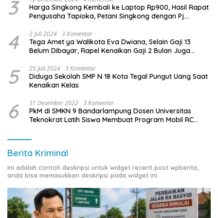
3
Harga Singkong Kembali ke Laptop Rp900, Hasil Rapat
Pengusaha Tapioka, Petani Singkong dengan Pj.
Gubernur Lampung
4
2 Juli 2024
3 Komentar
Tega Amet ya Walikota Eva Dwiana, Selain Gaji 13
Belum Dibayar, Rapel Kenaikan Gaji 2 Bulan Juga
Belum Dibayar
5
25 Juli 2024
3 Komentar
Diduga Sekolah SMP N 18 Kota Tegal Pungut Uang Saat
Kenaikan Kelas
6
31 Desember 2022
3 Komentar
PkM di SMKN 9 Bandarlampung Dosen Universitas
Teknokrat Latih Siswa Membuat Program Mobil RC
Berbasis IoT
Berita Kriminal
Ini adalah contoh deskripsi untuk widget recent post wpberita,
anda bisa memasukkan deskripsi pada widget ini.