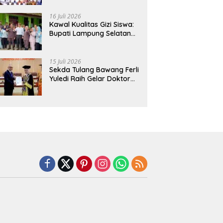
Hadirkan Sekolah Nasional
Terintegrasi Pertama di
16 Juli 2026
Lampung
Kawal Kualitas Gizi Siswa:
Bupati Lampung Selatan
dan Kajati Lampung Tinjau
Langsung Program Makan
Bergizi Gratis di Natar
15 Juli 2026
Sekda Tulang Bawang Ferli
Yuledi Raih Gelar Doktor
Unila, Angkat Model P4GN
Berbasis Kearifan Lokal