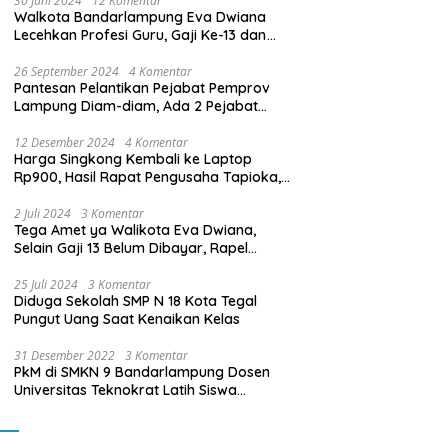
30 Juni 2024
12 Komentar
Walkota Bandarlampung Eva Dwiana
Lecehkan Profesi Guru, Gaji Ke-13 dan
THR Tidak Dibayarkan
26 September 2024
4 Komentar
Pantesan Pelantikan Pejabat Pemprov
Lampung Diam-diam, Ada 2 Pejabat
yang Dilantik Masih Golongan III/b
12 Desember 2024
4 Komentar
Harga Singkong Kembali ke Laptop
Rp900, Hasil Rapat Pengusaha Tapioka,
Petani Singkong dengan Pj. Gubernur
Lampung
2 Juli 2024
3 Komentar
Tega Amet ya Walikota Eva Dwiana,
Selain Gaji 13 Belum Dibayar, Rapel
Kenaikan Gaji 2 Bulan Juga Belum
Dibayar
25 Juli 2024
3 Komentar
Diduga Sekolah SMP N 18 Kota Tegal
Pungut Uang Saat Kenaikan Kelas
31 Desember 2022
3 Komentar
PkM di SMKN 9 Bandarlampung Dosen
Universitas Teknokrat Latih Siswa
Membuat Program Mobil RC Berbasis IoT