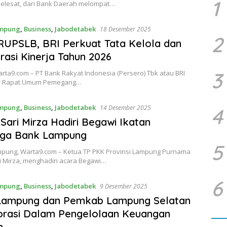
1
melesat, dari Bank Daerah melompat…
mpung
,
Business
,
Jabodetabek
18 Desember 2025
2
RUPSLB, BRI Perkuat Tata Kelola dan
rasi Kinerja Tahun 2026
3
arta9.com – PT Bank Rakyat Indonesia (Persero) Tbk atau BRI
r Rapat Umum Pemegang…
mpung
,
Business
,
Jabodetabek
14 Desember 2025
4
Sari Mirza Hadiri Begawi Ikatan
rga Bank Lampung
5
pung, Warta9.com – Ketua TP PKK Provinsi Lampung Purnama
i Mirza, menghadiri acara Begawi…
6
mpung
,
Business
,
Jabodetabek
9 Desember 2025
Lampung dan Pemkab Lampung Selatan
orasi Dalam Pengelolaan Keuangan
h