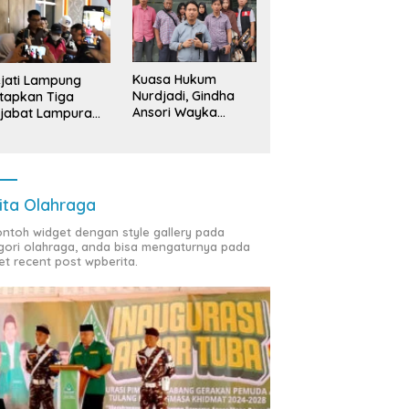
ng Bawang: ‘Kawah
Sedekah Bumi Sumur
B
radimuka’ Pencetak
Kumbang, Warisan 206 Tahun
S
nan Birokrasi Unggul di
yang Terus Dijaga Pemkab
T
insi Lampung
Lampung Selatan dan
D
Kuasa Hukum
jati Lampung
Masyarakat
Nurdjadi, Gindha
tapkan Tiga
Ansori Wayka
jabat Lampura
Laporkan
ersangka
Penyerobotan
Tanah ke Polda
Lampung
ita Olahraga
contoh widget dengan style gallery pada
gori olahraga, anda bisa mengaturnya pada
et recent post wpberita.