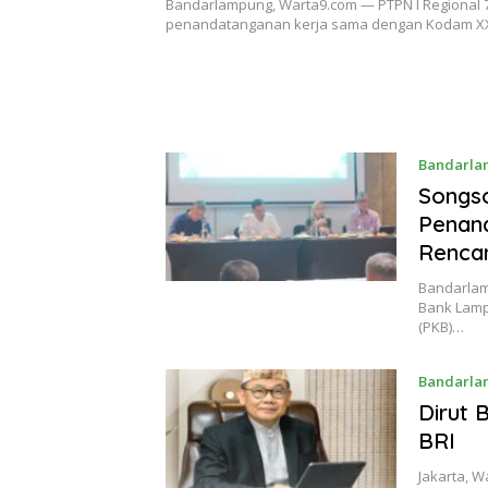
Bandarlampung, Warta9.com — PTPN I Regional 
penandatanganan kerja sama dengan Kodam X
Bandarla
Songs
Penan
Rencan
Bandarlam
Bank Lam
(PKB)…
Bandarla
Dirut 
BRI
Jakarta, 