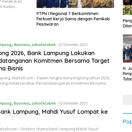
7 melakukan
XI Raden…
PTPN I Regional 7 Berkomitmen
Perkuat Kerja Sama dengan Pemkab
Peng
Pesawaran
Dilan
mpung
,
Business
,
Jabodetabek
28 Desember 2025
ong 2026, Bank Lampung Lakukan
datanganan Komitmen Bersama Target
a Bisnis
H. J
Pim
pung, Warta9.com – Dalam rangka menyongsong tahun 2026,
Tula
pung melaksanakan Penandatanganan Komitmen Bersama
Targ
Terb
202
mpung
,
Business
,
Jabodetabek
18 Desember 2025
Bank Lampung, Mahdi Yusuf Lompat ke
Pop
Warta9.com – Direktur Utama Bank Lampung Mahdi Yusuf