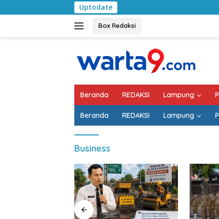
Langsung
Uptodate
Pemkab L
ke
konten
Box Redaksi
Beranda
REDAKSI
Lampung
P
Beranda
REDAKSI
Lampung
P
Business