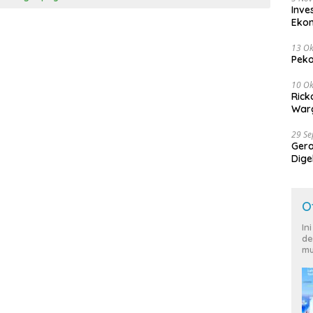
Inve
Eko
13 Ok
Peko
10 Ok
Rick
Warg
29 S
Ger
Dige
Harg
O
In
de
mu