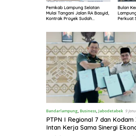
Bulan Kemerdekaan, Bupati
Sekda La
pung Selatan
Lampung Selatan Ajak ASN
Perangka
i Jalan RA Basyid,
Perkuat Semangat Pengabdian
Keterbuk
yek Sudah
dan Tingkatkan Pelayanan
Publik
Bandarlampung
,
Business
,
Jabodetabek
9 Janu
PTPN I Regional 7 dan Kodam
Intan Kerja Sama Sinergi Ekon
Keamanan