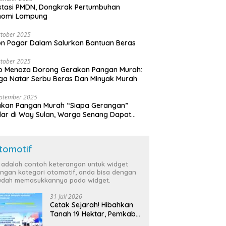
stasi PMDN, Dongkrak Pertumbuhan
nomi Lampung
tober 2025
n Pagar Dalam Salurkan Bantuan Beras
tober 2025
o Menoza Dorong Gerakan Pangan Murah:
a Natar Serbu Beras Dan Minyak Murah
eptember 2025
akan Pangan Murah “Siapa Gerangan”
lar di Way Sulan, Warga Senang Dapat
a Bersubsidi
tomotif
i adalah contoh keterangan untuk widget
ngan kategori otomotif, anda bisa dengan
dah memasukkannya pada widget.
31 Juli 2026
Cetak Sejarah! Hibahkan
Tanah 19 Hektar, Pemkab
Tulang Bawang Siap