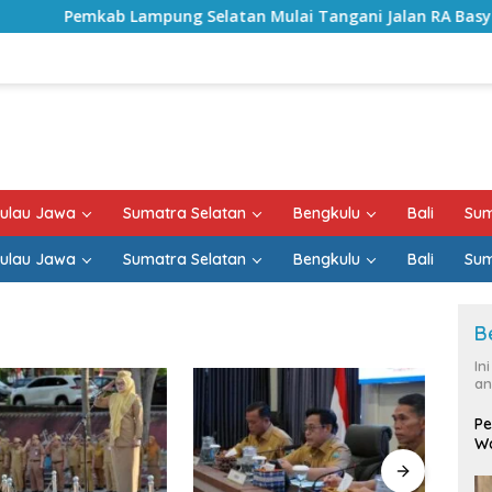
ampung Selatan Mulai Tangani Jalan RA Basyid, Kontrak Pro
ulau Jawa
Sumatra Selatan
Bengkulu
Bali
Sum
ulau Jawa
Sumatra Selatan
Bengkulu
Bali
Sum
B
In
an
Pe
Wa