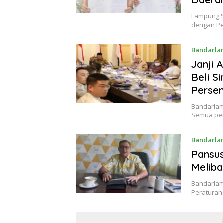
Lampung S
dengan Pe
Bandarla
Janji 
Beli S
Perse
Bandarlam
Semua pem
Bandarla
Pansu
Meliba
Bandarlam
Peraturan