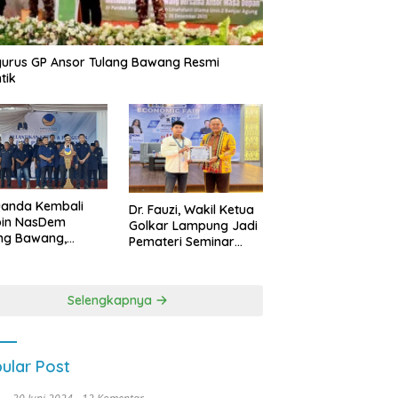
urus GP Ansor Tulang Bawang Resmi
tik
uanda Kembali
Dr. Fauzi, Wakil Ketua
pin NasDem
Golkar Lampung Jadi
ng Bawang,
Pemateri Seminar
etkan Kursi DPRD
Nasional FEB Unila,
anyak di Pemilu
Membangun Fondasi
9
Kuat Melalui 4 Pilar
Selengkapnya
Kebangsaan
ular Post