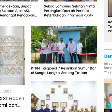
mpung Selatan Minta
Bupati Radityo Egi Tekankan
Tula
t Daerah Perkuat
Dua Kunci Utama
Cand
aan Informasi Publik
Pembangunan Desa: Impact
Pimpi
dan Sustainable
Prov
Ke
Te
Pe
T
Ber
Ini 
kate
PTPN I Regional 7 Resmikan Sumur Bor
widg
di Sungai Langka Gedong Tataan
ari 2026
 XXI Raden
omi dan