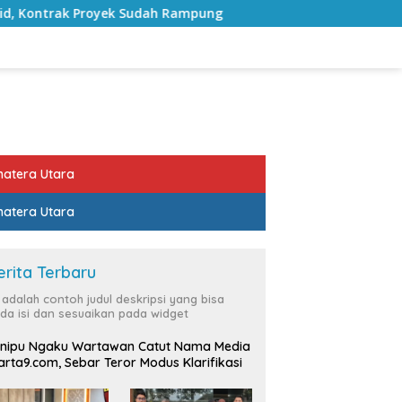
yek Sudah Rampung
Bulan Kemerdekaan, Bupati Lampung
atera Utara
atera Utara
erita Terbaru
i adalah contoh judul deskripsi yang bisa
da isi dan sesuaikan pada widget
nipu Ngaku Wartawan Catut Nama Media
rta9.com, Sebar Teror Modus Klarifikasi