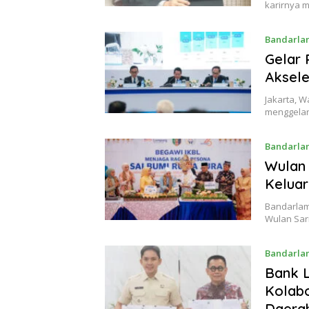
karirnya 
Bandarla
Gelar 
Aksele
Jakarta, W
menggela
Bandarla
Wulan 
Kelua
Bandarlam
Wulan Sar
Bandarla
Bank 
Kolab
Daera