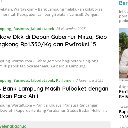
Ber
elatan, Warta9.com – Bank Lampung melakukan kolaborasi
Ini 
merintah Kabupaten Lampung Selatan (Lamsel). Dengan…
post
pada
mpung
,
Business
,
Jabodetabek
26 November 2025
Akaw Dkk di Depan Gubernur Mirza, Siap
ingkong Rp1.350/Kg dan Rwfraksi 15
n
pung, Warta9.com – Kabar gembira bagi petani singkong.
ilik pabrik tapioka menemui Gubernur Lampung…
mpung
,
Business
,
Jabodetabek
,
Parlemen
7 November 2025
6 Agu
s Bank Lampung Masih Pulbaket dengan
Pemk
tkan Para Ahli
RA B
pung, Warta9.com – Panitia Khusus (Pansus) Rancangan
24 Me
 Daerah (Raperda) tentang Perubahan Status Badan Hukum…
Bupa
2026
Selengkapnya
5 No