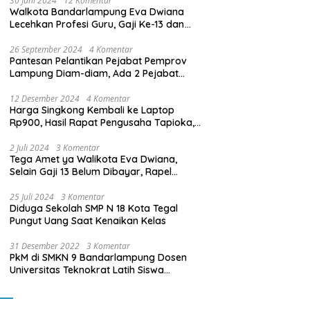
30 Juni 2024
12 Komentar
Walkota Bandarlampung Eva Dwiana
Lecehkan Profesi Guru, Gaji Ke-13 dan
THR Tidak Dibayarkan
26 September 2024
4 Komentar
Pantesan Pelantikan Pejabat Pemprov
Lampung Diam-diam, Ada 2 Pejabat
yang Dilantik Masih Golongan III/b
12 Desember 2024
4 Komentar
Harga Singkong Kembali ke Laptop
Rp900, Hasil Rapat Pengusaha Tapioka,
Petani Singkong dengan Pj. Gubernur
Lampung
2 Juli 2024
3 Komentar
Tega Amet ya Walikota Eva Dwiana,
Selain Gaji 13 Belum Dibayar, Rapel
Kenaikan Gaji 2 Bulan Juga Belum
Dibayar
25 Juli 2024
3 Komentar
Diduga Sekolah SMP N 18 Kota Tegal
Pungut Uang Saat Kenaikan Kelas
31 Desember 2022
3 Komentar
PkM di SMKN 9 Bandarlampung Dosen
Universitas Teknokrat Latih Siswa
Membuat Program Mobil RC Berbasis IoT