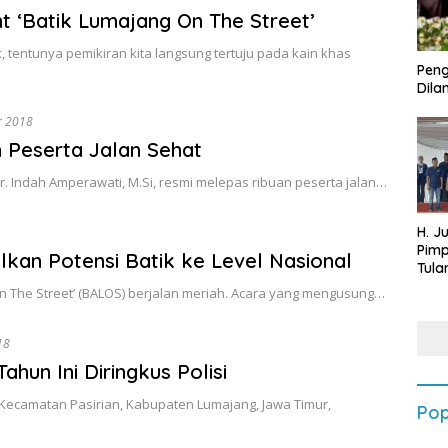
t ‘Batik Lumajang On The Street’
 tentunya pemikiran kita langsung tertuju pada kain khas
Peng
Dilan
r 2018
 Peserta Jalan Sehat
r. Indah Amperawati, M.Si, resmi melepas ribuan peserta jalan…
H. J
Pim
lkan Potensi Batik ke Level Nasional
Tula
Targ
n The Street’ (BALOS) berjalan meriah. Acara yang mengusung…
Terb
202
18
hun Ini Diringkus Polisi
Kecamatan Pasirian, Kabupaten Lumajang, Jawa Timur,
Pop