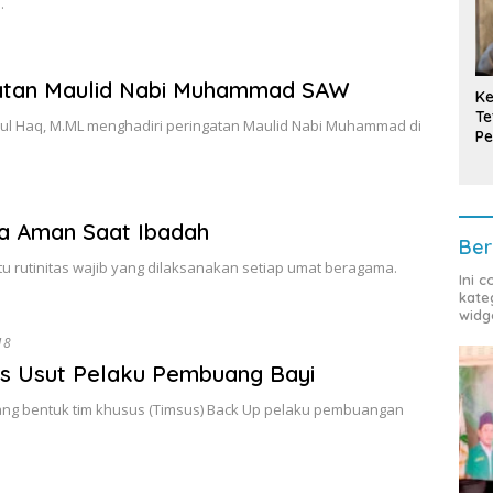
…
ngatan Maulid Nabi Muhammad SAW
Ke
Te
qul Haq, M.ML menghadiri peringatan Maulid Nabi Muhammad di
Pe
T
a Aman Saat Ibadah
Ber
u rutinitas wajib yang dilaksanakan setiap umat beragama.
Ini 
kate
widg
18
us Usut Pelaku Pembuang Bayi
ang bentuk tim khusus (Timsus) Back Up pelaku pembuangan