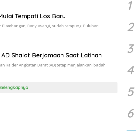
1
ulai Tempati Los Baru
2
r Blambangan, Banyuwangi, sudah rampung. Puluhan
3
 AD Shalat Berjamaah Saat Latihan
n Raider Angkatan Darat (AD) tetap menjalankan ibadah
4
5
Selengkapnya
6