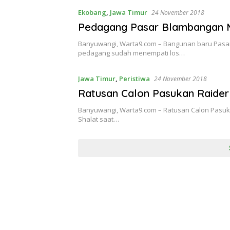
Ekobang
,
Jawa Timur
24 November 2018
Pedagang Pasar Blambangan M
Banyuwangi, Warta9.com – Bangunan baru Pasa
pedagang sudah menempati los…
Jawa Timur
,
Peristiwa
24 November 2018
Ratusan Calon Pasukan Raider
Banyuwangi, Warta9.com – Ratusan Calon Pasuka
Shalat saat…