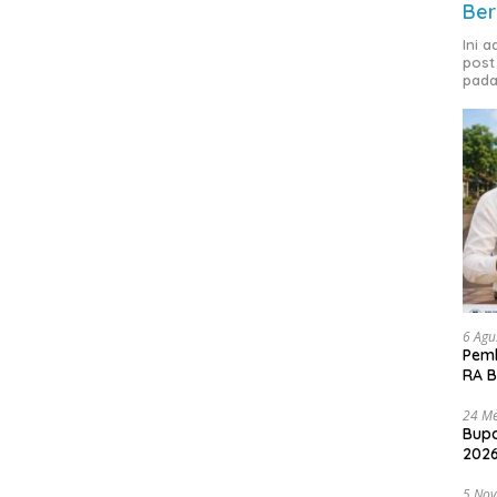
Ber
Ini 
post
pada
6 Agu
Pemk
RA B
24 Me
Bupa
2026
5 No