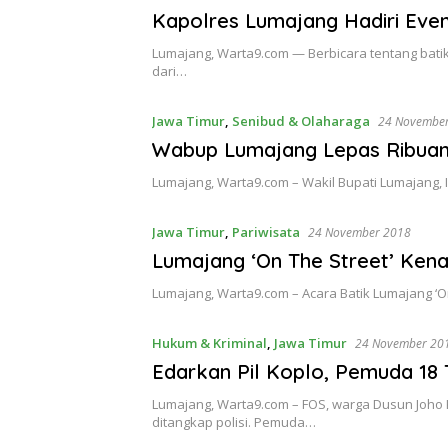
Kapolres Lumajang Hadiri Even
Lumajang, Warta9.com — Berbicara tentang batik,
dari…
Jawa Timur
,
Senibud & Olaharaga
24 Novembe
Wabup Lumajang Lepas Ribuan
Lumajang, Warta9.com – Wakil Bupati Lumajang, I
Jawa Timur
,
Pariwisata
24 November 2018
Lumajang ‘On The Street’ Kena
Lumajang, Warta9.com – Acara Batik Lumajang ‘O
Hukum & Kriminal
,
Jawa Timur
24 November 20
Edarkan Pil Koplo, Pemuda 18 Ta
Lumajang, Warta9.com – FOS, warga Dusun Joho 
ditangkap polisi. Pemuda…