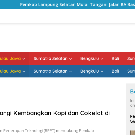
kab Lampung Selatan Mulai Tangani Jalan RA Basyid, Kontrak
ulau Jawa
Sumatra Selatan
Bengkulu
Bali
Sum
ulau Jawa
Sumatra Selatan
Bengkulu
Bali
Sum
B
In
an
ngi Kembangkan Kopi dan Cokelat di
Pe
Wa
an Penerapan Teknologi (BPPT) mendukung Pemkab