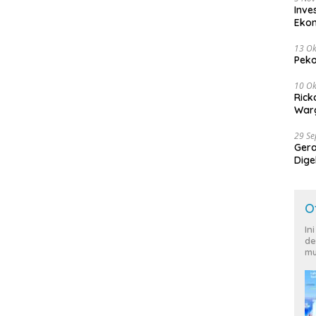
Inve
Eko
13 Ok
Peko
10 Ok
Rick
Warg
29 S
Ger
Dige
Harg
O
In
de
mu