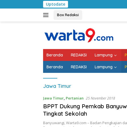
Langsung
Uptodate
Pem
ke
konten
Box Redaksi
Beranda
REDAKSI
Lampung
P
Beranda
REDAKSI
Lampung
P
Jawa Timur
Jawa Timur
,
Pertanian
25 November 2018
BPPT Dukung Pemkab Banyuwa
Tingkat Sekolah
Banyuwangi, Warta9.com – Badan Pengkajian d