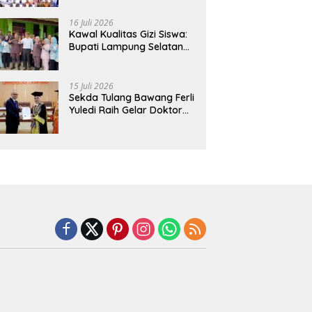
Hadirkan Sekolah Nasional
Terintegrasi Pertama di
16 Juli 2026
Lampung
Kawal Kualitas Gizi Siswa:
Bupati Lampung Selatan
dan Kajati Lampung Tinjau
Langsung Program Makan
Bergizi Gratis di Natar
15 Juli 2026
Sekda Tulang Bawang Ferli
Yuledi Raih Gelar Doktor
Unila, Angkat Model P4GN
Berbasis Kearifan Lokal