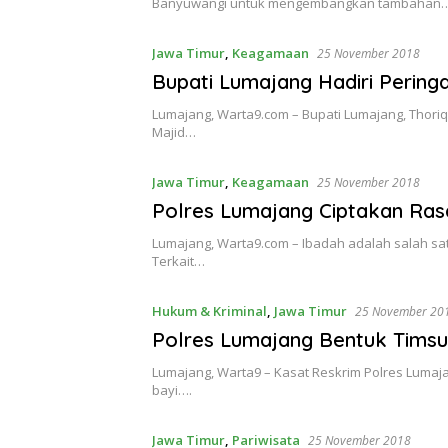
Banyuwangi untuk mengembangkan tambahan
Jawa Timur
,
Keagamaan
25 November 2018
Bupati Lumajang Hadiri Peri
Lumajang, Warta9.com – Bupati Lumajang, Thori
Majid…
Jawa Timur
,
Keagamaan
25 November 2018
Polres Lumajang Ciptakan Ras
Lumajang, Warta9.com – Ibadah adalah salah sat
Terkait…
Hukum & Kriminal
,
Jawa Timur
25 November 20
Polres Lumajang Bentuk Tims
Lumajang, Warta9 – Kasat Reskrim Polres Lumaj
bayi….
Jawa Timur
,
Pariwisata
25 November 2018