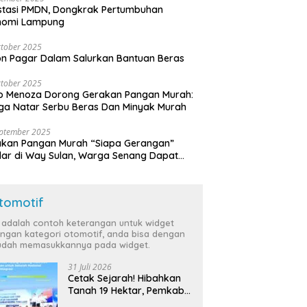
stasi PMDN, Dongkrak Pertumbuhan
nomi Lampung
tober 2025
n Pagar Dalam Salurkan Bantuan Beras
tober 2025
o Menoza Dorong Gerakan Pangan Murah:
a Natar Serbu Beras Dan Minyak Murah
eptember 2025
akan Pangan Murah “Siapa Gerangan”
lar di Way Sulan, Warga Senang Dapat
a Bersubsidi
tomotif
i adalah contoh keterangan untuk widget
ngan kategori otomotif, anda bisa dengan
dah memasukkannya pada widget.
31 Juli 2026
Cetak Sejarah! Hibahkan
Tanah 19 Hektar, Pemkab
Tulang Bawang Siap