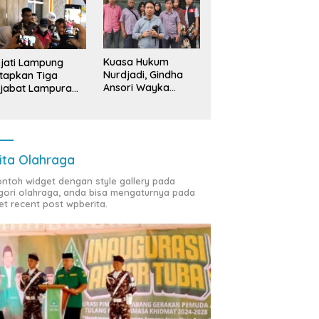
Kuasa Hukum
jati Lampung
Nurdjadi, Gindha
tapkan Tiga
Ansori Wayka
jabat Lampura
Laporkan
ersangka
Penyerobotan
Tanah ke Polda
Lampung
ita Olahraga
contoh widget dengan style gallery pada
gori olahraga, anda bisa mengaturnya pada
et recent post wpberita.