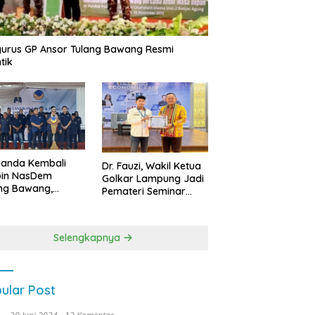
urus GP Ansor Tulang Bawang Resmi
tik
uanda Kembali
Dr. Fauzi, Wakil Ketua
pin NasDem
Golkar Lampung Jadi
ng Bawang,
Pemateri Seminar
etkan Kursi DPRD
Nasional FEB Unila,
anyak di Pemilu
Membangun Fondasi
9
Kuat Melalui 4 Pilar
Selengkapnya
Kebangsaan
ular Post