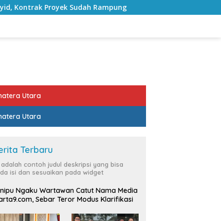
 Proyek Sudah Rampung
Bulan Kemerdekaan, Bupati La
atera Utara
atera Utara
erita Terbaru
i adalah contoh judul deskripsi yang bisa
da isi dan sesuaikan pada widget
nipu Ngaku Wartawan Catut Nama Media
rta9.com, Sebar Teror Modus Klarifikasi