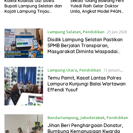
Kawal Kualitas Gizi Siswa:
Sekda Tulang Bawang Ferli
Bupati Lampung Selatan dan
Yuledi Raih Gelar Doktor
Kajati Lampung Tinjau
Unila, Angkat Model P4GN
Langsung Program Makan
Berbasis Kearifan Lokal
Bergizi Gratis di Natar
Lampung Selatan
,
Pendidikan
25 Juni 2026
Disdik Lampung Selatan Pastikan
SPMB Berjalan Transparan,
Masyarakat Diminta Waspadai
Calo
Lampung Utara
,
Pendidikan
13 Januari
2026
Temu Pamit, Kasat Lantas Polres
Lampura Kunjungi Balai Wartawan
Effendi Yusuf
Bandarlampung
,
Jabodetabek
,
Pendidikan
9 Januari 2026
Jihan Beri Penghargaan Donatur,
Bumbung Kemanusiaan Kwarda