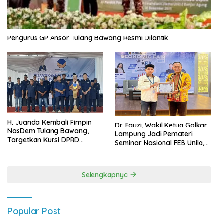
Pengurus GP Ansor Tulang Bawang Resmi Dilantik
H. Juanda Kembali Pimpin
Dr. Fauzi, Wakil Ketua Golkar
NasDem Tulang Bawang,
Lampung Jadi Pemateri
Targetkan Kursi DPRD
Seminar Nasional FEB Unila,
Terbanyak di Pemilu 2029
Membangun Fondasi Kuat
Melalui 4 Pilar Kebangsaan
Selengkapnya
Popular Post