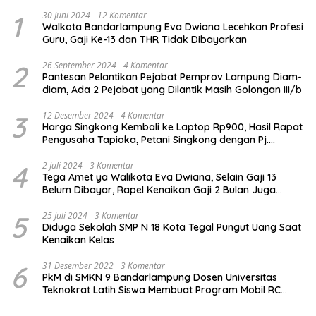
1
30 Juni 2024
12 Komentar
Walkota Bandarlampung Eva Dwiana Lecehkan Profesi
Guru, Gaji Ke-13 dan THR Tidak Dibayarkan
2
26 September 2024
4 Komentar
Pantesan Pelantikan Pejabat Pemprov Lampung Diam-
diam, Ada 2 Pejabat yang Dilantik Masih Golongan III/b
3
12 Desember 2024
4 Komentar
Harga Singkong Kembali ke Laptop Rp900, Hasil Rapat
Pengusaha Tapioka, Petani Singkong dengan Pj.
Gubernur Lampung
4
2 Juli 2024
3 Komentar
Tega Amet ya Walikota Eva Dwiana, Selain Gaji 13
Belum Dibayar, Rapel Kenaikan Gaji 2 Bulan Juga
Belum Dibayar
5
25 Juli 2024
3 Komentar
Diduga Sekolah SMP N 18 Kota Tegal Pungut Uang Saat
Kenaikan Kelas
6
31 Desember 2022
3 Komentar
PkM di SMKN 9 Bandarlampung Dosen Universitas
Teknokrat Latih Siswa Membuat Program Mobil RC
Berbasis IoT