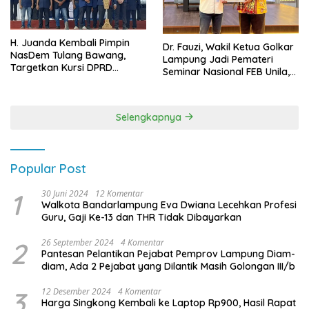
H. Juanda Kembali Pimpin
Dr. Fauzi, Wakil Ketua Golkar
NasDem Tulang Bawang,
Lampung Jadi Pemateri
Targetkan Kursi DPRD
Seminar Nasional FEB Unila,
Terbanyak di Pemilu 2029
Membangun Fondasi Kuat
Melalui 4 Pilar Kebangsaan
Selengkapnya
Popular Post
1
30 Juni 2024
12 Komentar
Walkota Bandarlampung Eva Dwiana Lecehkan Profesi
Guru, Gaji Ke-13 dan THR Tidak Dibayarkan
2
26 September 2024
4 Komentar
Pantesan Pelantikan Pejabat Pemprov Lampung Diam-
diam, Ada 2 Pejabat yang Dilantik Masih Golongan III/b
3
12 Desember 2024
4 Komentar
Harga Singkong Kembali ke Laptop Rp900, Hasil Rapat