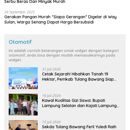
Serbu Beras Dan Minyak Murah
29 September 2025
Gerakan Pangan Murah “Siapa Gerangan” Digelar di Way
Sulan, Warga Senang Dapat Harga Bersubsidi
Otomotif
Ini adalah contoh keterangan untuk widget dengan kategori
otomotif, anda bisa dengan mudah memasukkannya pada
widget.
31 Juli 2026
Cetak Sejarah! Hibahkan Tanah 19
Hektar, Pemkab Tulang Bawang Siap
Hadirkan Sekolah Nasional Terintegrasi
Pertama di Lampung
16 Juli 2026
Kawal Kualitas Gizi Siswa: Bupati
Lampung Selatan dan Kajati Lampung
Tinjau Langsung Program Makan Bergizi
Gratis di Natar
15 Juli 2026
Sekda Tulang Bawang Ferli Yuledi Raih