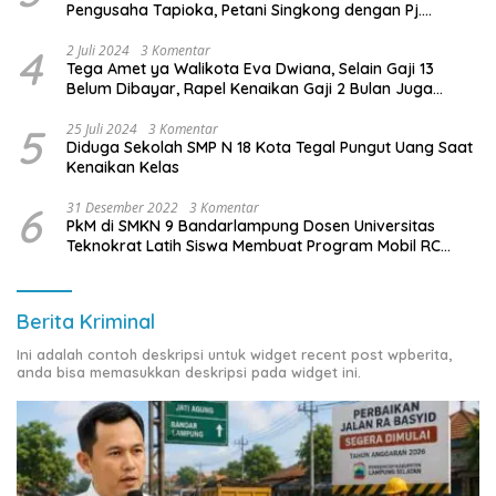
Pengusaha Tapioka, Petani Singkong dengan Pj.
Gubernur Lampung
4
2 Juli 2024
3 Komentar
Tega Amet ya Walikota Eva Dwiana, Selain Gaji 13
Belum Dibayar, Rapel Kenaikan Gaji 2 Bulan Juga
Belum Dibayar
5
25 Juli 2024
3 Komentar
Diduga Sekolah SMP N 18 Kota Tegal Pungut Uang Saat
Kenaikan Kelas
6
31 Desember 2022
3 Komentar
PkM di SMKN 9 Bandarlampung Dosen Universitas
Teknokrat Latih Siswa Membuat Program Mobil RC
Berbasis IoT
Berita Kriminal
Ini adalah contoh deskripsi untuk widget recent post wpberita,
anda bisa memasukkan deskripsi pada widget ini.