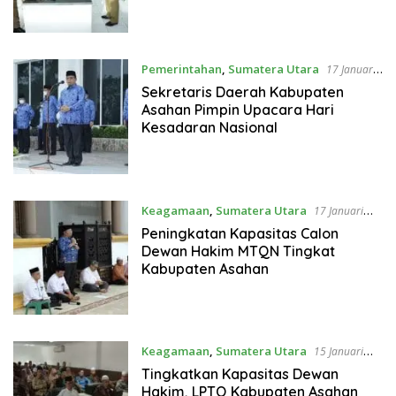
Pemerintahan
,
Sumatera Utara
17 Januari
2023
Sekretaris Daerah Kabupaten
Asahan Pimpin Upacara Hari
Kesadaran Nasional
Keagamaan
,
Sumatera Utara
17 Januari
2023
Peningkatan Kapasitas Calon
Dewan Hakim MTQN Tingkat
Kabupaten Asahan
Keagamaan
,
Sumatera Utara
15 Januari
2023
Tingkatkan Kapasitas Dewan
Hakim, LPTQ Kabupaten Asahan