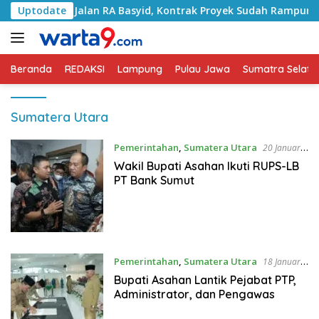
Langsung
gani Jalan RA Basyid, Kontrak Proyek Sudah Rampung
Uptodate
ke
konten
Beranda
REDAKSI
Lampung
Pulau Jawa
Sumatra Selata
Sumatera Utara
Pemerintahan
,
Sumatera Utara
20 Januari
2023
Wakil Bupati Asahan Ikuti RUPS-LB
PT Bank Sumut
Pemerintahan
,
Sumatera Utara
18 Januari
2023
Bupati Asahan Lantik Pejabat PTP,
Administrator, dan Pengawas