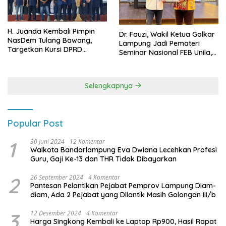
H. Juanda Kembali Pimpin
Dr. Fauzi, Wakil Ketua Golkar
NasDem Tulang Bawang,
Lampung Jadi Pemateri
Targetkan Kursi DPRD
Seminar Nasional FEB Unila,
Terbanyak di Pemilu 2029
Membangun Fondasi Kuat
Melalui 4 Pilar Kebangsaan
Selengkapnya
Popular Post
1
30 Juni 2024
12 Komentar
Walkota Bandarlampung Eva Dwiana Lecehkan Profesi
Guru, Gaji Ke-13 dan THR Tidak Dibayarkan
2
26 September 2024
4 Komentar
Pantesan Pelantikan Pejabat Pemprov Lampung Diam-
diam, Ada 2 Pejabat yang Dilantik Masih Golongan III/b
3
12 Desember 2024
4 Komentar
Harga Singkong Kembali ke Laptop Rp900, Hasil Rapat