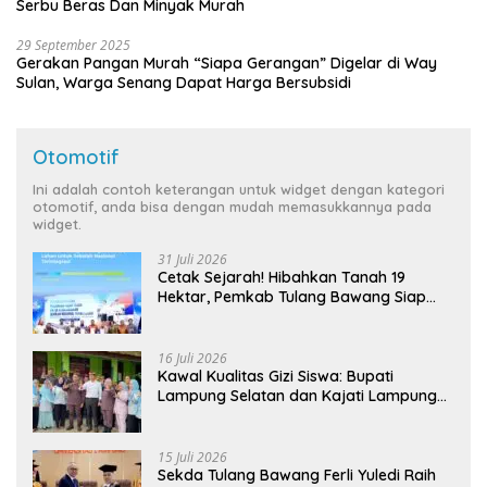
Serbu Beras Dan Minyak Murah
29 September 2025
Gerakan Pangan Murah “Siapa Gerangan” Digelar di Way
Sulan, Warga Senang Dapat Harga Bersubsidi
Otomotif
Ini adalah contoh keterangan untuk widget dengan kategori
otomotif, anda bisa dengan mudah memasukkannya pada
widget.
31 Juli 2026
Cetak Sejarah! Hibahkan Tanah 19
Hektar, Pemkab Tulang Bawang Siap
Hadirkan Sekolah Nasional Terintegrasi
Pertama di Lampung
16 Juli 2026
Kawal Kualitas Gizi Siswa: Bupati
Lampung Selatan dan Kajati Lampung
Tinjau Langsung Program Makan Bergizi
Gratis di Natar
15 Juli 2026
Sekda Tulang Bawang Ferli Yuledi Raih