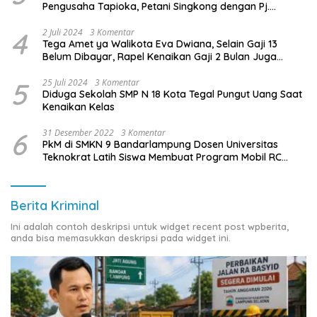
Pengusaha Tapioka, Petani Singkong dengan Pj.
Gubernur Lampung
4
2 Juli 2024
3 Komentar
Tega Amet ya Walikota Eva Dwiana, Selain Gaji 13
Belum Dibayar, Rapel Kenaikan Gaji 2 Bulan Juga
Belum Dibayar
5
25 Juli 2024
3 Komentar
Diduga Sekolah SMP N 18 Kota Tegal Pungut Uang Saat
Kenaikan Kelas
6
31 Desember 2022
3 Komentar
PkM di SMKN 9 Bandarlampung Dosen Universitas
Teknokrat Latih Siswa Membuat Program Mobil RC
Berbasis IoT
Berita Kriminal
Ini adalah contoh deskripsi untuk widget recent post wpberita,
anda bisa memasukkan deskripsi pada widget ini.