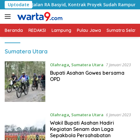
Langsung
ngani Jalan RA Basyid, Kontrak Proyek Sudah Rampung
Uptodate
ke
konten
Beranda
REDAKSI
Lampung
Pulau Jawa
Sumatra Selata
Sumatera Utara
Olahraga
,
Sumatera Utara
7 Januari 2023
Bupati Asahan Gowes bersama
OPD
Olahraga
,
Sumatera Utara
6 Januari 2023
Wakil Bupati Asahan Hadiri
Kegiatan Senam dan Laga
Sepakbola Persahabatan