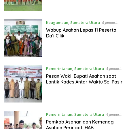
Keagamaan
,
Sumatera Utara
6 Januari
2023
Wabup Asahan Lepas 11 Peserta
Da’i Cilik
Pemerintahan
,
Sumatera Utara
5 Januari
2023
Pesan Wakil Bupati Asahan saat
Lantik Kades Antar Waktu Sei Pasir
Pemerintahan
,
Sumatera Utara
4 Januari
2023
Pemkab Asahan dan Kemenag
Asahan Peringati HAB