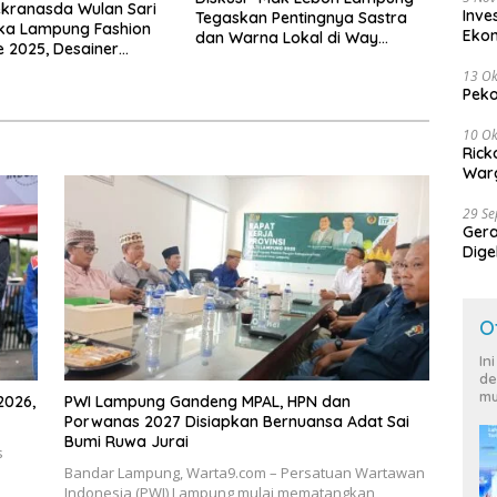
kranasda Wulan Sari
Inve
Tegaskan Pentingnya Sastra
uka Lampung Fashion
Eko
dan Warna Lokal di Way
 2025, Desainer
Kanan
 Negara Ambil Bagian
13 Ok
Peko
10 Ok
Rick
Warg
29 S
Ger
Dige
Harg
O
In
de
mu
2026,
PWI Lampung Gandeng MPAL, HPN dan
Porwanas 2027 Disiapkan Bernuansa Adat Sai
Bumi Ruwa Jurai
s
Bandar Lampung, Warta9.com – Persatuan Wartawan
Indonesia (PWI) Lampung mulai mematangkan