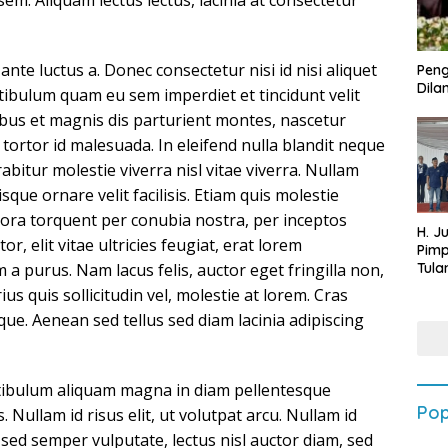
 sem. Aliquam lectus lectus, lacinia at consectetur
ante luctus a. Donec consectetur nisi id nisi aliquet
Peng
Dilan
ibulum quam eu sem imperdiet et tincidunt velit
bus et magnis dis parturient montes, nascetur
 tortor id malesuada. In eleifend nulla blandit neque
abitur molestie viverra nisl vitae viverra. Nullam
ue ornare velit facilisis. Etiam quis molestie
itora torquent per conubia nostra, per inceptos
H. J
or, elit vitae ultricies feugiat, erat lorem
Pim
Tula
 a purus. Nam lacus felis, auctor eget fringilla non,
Targ
s quis sollicitudin vel, molestie at lorem. Cras
Terb
isque. Aenean sed tellus sed diam lacinia adipiscing
202
estibulum aliquam magna in diam pellentesque
Pop
. Nullam id risus elit, ut volutpat arcu. Nullam id
n sed semper vulputate, lectus nisl auctor diam, sed