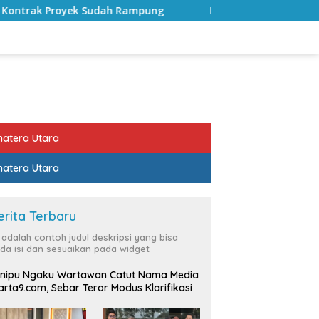
ah Rampung
Bulan Kemerdekaan, Bupati Lampung Selata
atera Utara
atera Utara
erita Terbaru
i adalah contoh judul deskripsi yang bisa
da isi dan sesuaikan pada widget
nipu Ngaku Wartawan Catut Nama Media
rta9.com, Sebar Teror Modus Klarifikasi