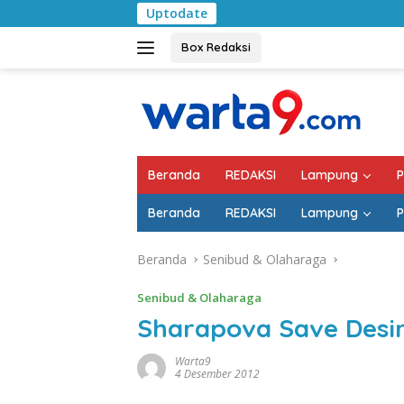
Langsung
Uptodate
Pemkab Lampung 
ke
konten
Box Redaksi
Beranda
REDAKSI
Lampung
P
Beranda
REDAKSI
Lampung
P
Beranda
Senibud & Olaharaga
Senibud & Olaharaga
Sharapova Save Desir
Warta9
4 Desember 2012