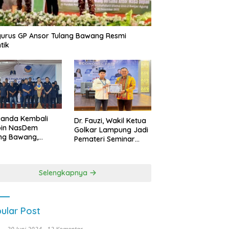
urus GP Ansor Tulang Bawang Resmi
tik
uanda Kembali
Dr. Fauzi, Wakil Ketua
pin NasDem
Golkar Lampung Jadi
ng Bawang,
Pemateri Seminar
etkan Kursi DPRD
Nasional FEB Unila,
anyak di Pemilu
Membangun Fondasi
9
Kuat Melalui 4 Pilar
Selengkapnya
Kebangsaan
ular Post