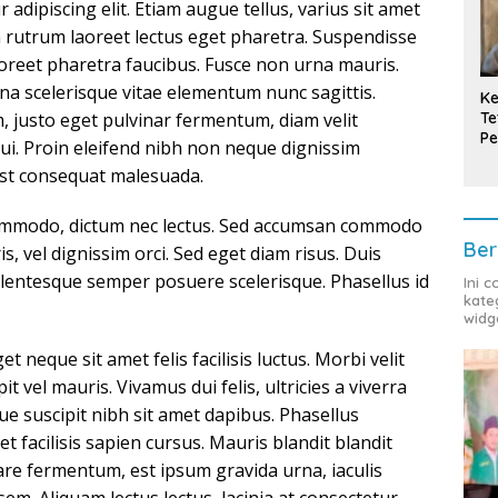
adipiscing elit. Etiam augue tellus, varius sit amet
m rutrum laoreet lectus eget pharetra. Suspendisse
aoreet pharetra faucibus. Fusce non urna mauris.
 scelerisque vitae elementum nunc sagittis.
Ke
Te
, justo eget pulvinar fermentum, diam velit
Pe
 dui. Proin eleifend nibh non neque dignissim
T
est consequat malesuada.
t commodo, dictum nec lectus. Sed accumsan commodo
Ber
s, vel dignissim orci. Sed eget diam risus. Duis
Pellentesque semper posuere scelerisque. Phasellus id
Ini 
kate
widg
 neque sit amet felis facilisis luctus. Morbi velit
it vel mauris. Vivamus dui felis, ultricies a viverra
ue suscipit nibh sit amet dapibus. Phasellus
met facilisis sapien cursus. Mauris blandit blandit
nare fermentum, est ipsum gravida urna, iaculis