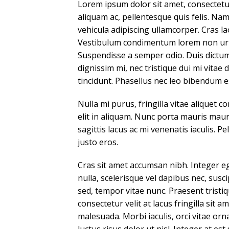
Lorem ipsum dolor sit amet, consectetur 
aliquam ac, pellentesque quis felis. Na
vehicula adipiscing ullamcorper. Cras l
Vestibulum condimentum lorem non urna
Suspendisse a semper odio. Duis dictum
dignissim mi, nec tristique dui mi vitae
tincidunt. Phasellus nec leo bibendum 
Nulla mi purus, fringilla vitae alique
elit in aliquam. Nunc porta mauris mauri
sagittis lacus ac mi venenatis iaculis. 
justo eros.
Cras sit amet accumsan nibh. Integer eget
nulla, scelerisque vel dapibus nec, suscip
sed, tempor vitae nunc. Praesent tristiq
consectetur velit at lacus fringilla sit a
malesuada. Morbi iaculis, orci vitae or