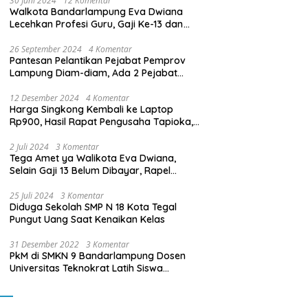
30 Juni 2024
12 Komentar
Walkota Bandarlampung Eva Dwiana
Lecehkan Profesi Guru, Gaji Ke-13 dan
THR Tidak Dibayarkan
26 September 2024
4 Komentar
Pantesan Pelantikan Pejabat Pemprov
Lampung Diam-diam, Ada 2 Pejabat
yang Dilantik Masih Golongan III/b
12 Desember 2024
4 Komentar
Harga Singkong Kembali ke Laptop
Rp900, Hasil Rapat Pengusaha Tapioka,
Petani Singkong dengan Pj. Gubernur
Lampung
2 Juli 2024
3 Komentar
Tega Amet ya Walikota Eva Dwiana,
Selain Gaji 13 Belum Dibayar, Rapel
Kenaikan Gaji 2 Bulan Juga Belum
Dibayar
25 Juli 2024
3 Komentar
Diduga Sekolah SMP N 18 Kota Tegal
Pungut Uang Saat Kenaikan Kelas
31 Desember 2022
3 Komentar
PkM di SMKN 9 Bandarlampung Dosen
Universitas Teknokrat Latih Siswa
Membuat Program Mobil RC Berbasis IoT