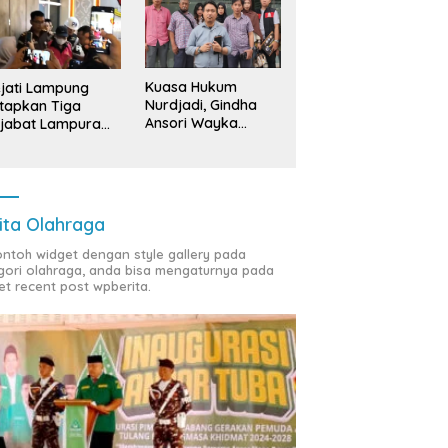
Kuasa Hukum
jati Lampung
Nurdjadi, Gindha
tapkan Tiga
Ansori Wayka
jabat Lampura
Laporkan
ersangka
Penyerobotan
Tanah ke Polda
Lampung
ita Olahraga
contoh widget dengan style gallery pada
gori olahraga, anda bisa mengaturnya pada
et recent post wpberita.