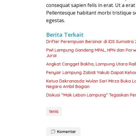
consequat sapien felis in erat. Ut a era
Pellentesque habitant morbi tristique 
egestas.
Berita Terkait
Drifter Perempuan Bersinar di IDS Sumatra 
PWI Lampung Gandeng MPAL, HPN dan Porwa
Jurai
Angkat Cangget Bakha, Lampung Utara Rai
Penyair Lampung Zabidi Yakub Dapat Keho
Ketua Dekranasda Wulan Sari Mirza Buka L
Negara Ambil Bagian
Diskusi “Mak Lebon Lampung” Tegaskan Pen
tenis
Komentar