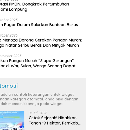
stasi PMDN, Dongkrak Pertumbuhan
nomi Lampung
tober 2025
n Pagar Dalam Salurkan Bantuan Beras
tober 2025
o Menoza Dorong Gerakan Pangan Murah:
a Natar Serbu Beras Dan Minyak Murah
eptember 2025
akan Pangan Murah “Siapa Gerangan”
lar di Way Sulan, Warga Senang Dapat
a Bersubsidi
tomotif
i adalah contoh keterangan untuk widget
ngan kategori otomotif, anda bisa dengan
dah memasukkannya pada widget.
31 Juli 2026
Cetak Sejarah! Hibahkan
Tanah 19 Hektar, Pemkab
Tulang Bawang Siap