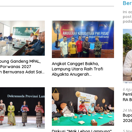
Ber
Ini 
post
pada
pung Gandeng MPAL,
Angkat Cangget Bakha,
 Porwanas 2027
Lampung Utara Raih Trofi
n Bernuansa Adat Sai
Abyakta Anugerah
a Jurai
Kebudayaan PWI 2026
6 Agu
Pemk
RA B
24 Me
Bupa
2026
Diskusi “Mak Lebon Lampung”
5 No