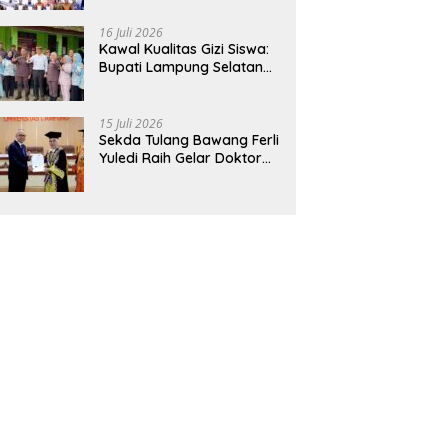
Hadirkan Sekolah Nasional
Terintegrasi Pertama di
16 Juli 2026
Lampung
Kawal Kualitas Gizi Siswa:
Bupati Lampung Selatan
dan Kajati Lampung Tinjau
Langsung Program Makan
Bergizi Gratis di Natar
15 Juli 2026
Sekda Tulang Bawang Ferli
Yuledi Raih Gelar Doktor
Unila, Angkat Model P4GN
Berbasis Kearifan Lokal