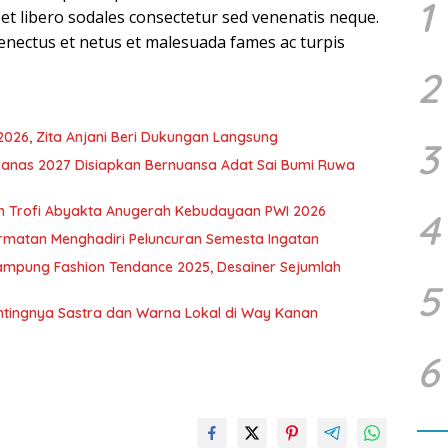
1
t et libero sodales consectetur sed venenatis neque.
senectus et netus et malesuada fames ac turpis
2
2026, Zita Anjani Beri Dukungan Langsung
3
nas 2027 Disiapkan Bernuansa Adat Sai Bumi Ruwa
h Trofi Abyakta Anugerah Kebudayaan PWI 2026
4
rmatan Menghadiri Peluncuran Semesta Ingatan
ampung Fashion Tendance 2025, Desainer Sejumlah
5
tingnya Sastra dan Warna Lokal di Way Kanan
6