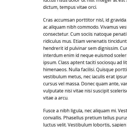
luctus risus dolor ut nisl. Integer at est
dictum, tempus vitae orci.
Cras accumsan porttitor nisl, id gravida 
ac aliquam nibh commodo. Vivamus vest
consectetur. Cum sociis natoque penati
ridiculus mus. Etiam venenatis tincidunt
hendrerit id pulvinar sem dignissim. Cur
interdum enim id neque euismod scelerisq
ipsum. Class aptent taciti sociosqu ad l
himenaeos. Nulla facilisi. Quisque porttit
vestibulum metus, nec iaculis erat ipsum
cursus vel massa. Donec quam ante, variu
vulputate nisi vitae nisi suscipit sceler
vitae a arcu.
Fusce a nibh ligula, nec aliquam mi. V
convallis. Phasellus pretium tellus purus
luctus velit. Vestibulum lobortis, sapie