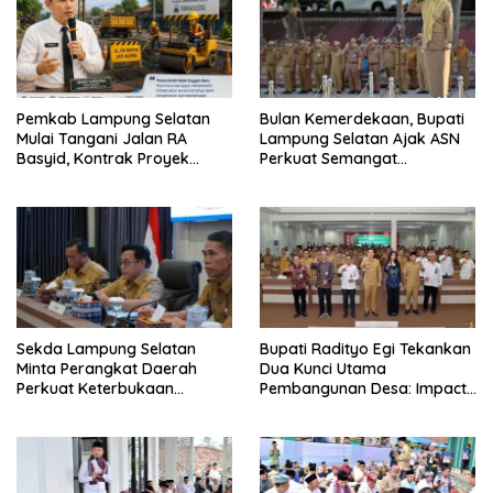
Pemkab Lampung Selatan
Bulan Kemerdekaan, Bupati
Mulai Tangani Jalan RA
Lampung Selatan Ajak ASN
Basyid, Kontrak Proyek
Perkuat Semangat
Sudah Rampung
Pengabdian dan Tingkatkan
Pelayanan Publik
Sekda Lampung Selatan
Bupati Radityo Egi Tekankan
Minta Perangkat Daerah
Dua Kunci Utama
Perkuat Keterbukaan
Pembangunan Desa: Impact
Informasi Publik
dan Sustainable