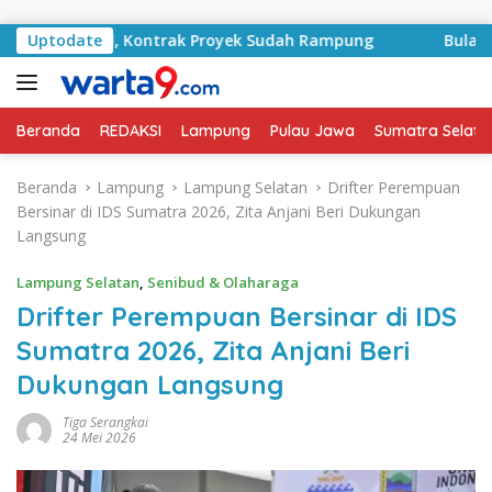
Langsung ke konten
Basyid, Kontrak Proyek Sudah Rampung
Uptodate
Bulan Kemerde
Beranda
REDAKSI
Lampung
Pulau Jawa
Sumatra Selata
Beranda
Lampung
Lampung Selatan
Drifter Perempuan
Bersinar di IDS Sumatra 2026, Zita Anjani Beri Dukungan
Langsung
Lampung Selatan
,
Senibud & Olaharaga
Drifter Perempuan Bersinar di IDS
Sumatra 2026, Zita Anjani Beri
Dukungan Langsung
Tiga Serangkai
24 Mei 2026