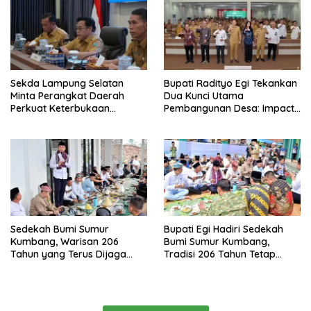
Sekda Lampung Selatan
Bupati Radityo Egi Tekankan
Minta Perangkat Daerah
Dua Kunci Utama
Perkuat Keterbukaan
Pembangunan Desa: Impact
Informasi Publik
dan Sustainable
Sedekah Bumi Sumur
Bupati Egi Hadiri Sedekah
Kumbang, Warisan 206
Bumi Sumur Kumbang,
Tahun yang Terus Dijaga
Tradisi 206 Tahun Tetap
Pemkab Lampung Selatan
Semarak Meski Diguyur
dan Masyarakat
Hujan