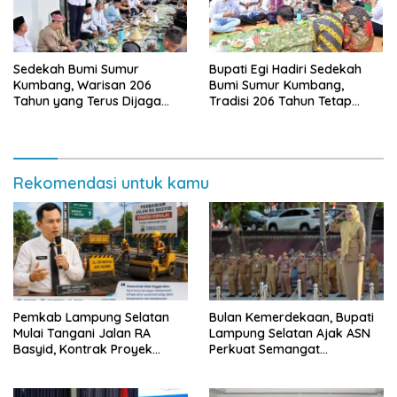
Sedekah Bumi Sumur
Bupati Egi Hadiri Sedekah
Kumbang, Warisan 206
Bumi Sumur Kumbang,
Tahun yang Terus Dijaga
Tradisi 206 Tahun Tetap
Pemkab Lampung Selatan
Semarak Meski Diguyur
dan Masyarakat
Hujan
Rekomendasi untuk kamu
Pemkab Lampung Selatan
Bulan Kemerdekaan, Bupati
Mulai Tangani Jalan RA
Lampung Selatan Ajak ASN
Basyid, Kontrak Proyek
Perkuat Semangat
Sudah Rampung
Pengabdian dan Tingkatkan
Pelayanan Publik