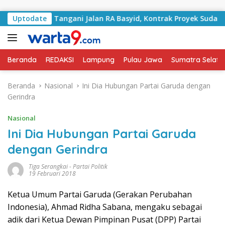
Langsung ke konten
an Mulai Tangani Jalan RA Basyid, Kontrak Proyek Sudah Ra
Uptodate
Beranda
REDAKSI
Lampung
Pulau Jawa
Sumatra Selata
Beranda
Nasional
Ini Dia Hubungan Partai Garuda dengan
Gerindra
Nasional
Ini Dia Hubungan Partai Garuda
dengan Gerindra
Tiga Serangkai
-
Partai Politik
19 Februari 2018
Ketua Umum Partai Garuda (Gerakan Perubahan
Indonesia), Ahmad Ridha Sabana, mengaku sebagai
adik dari Ketua Dewan Pimpinan Pusat (DPP) Partai