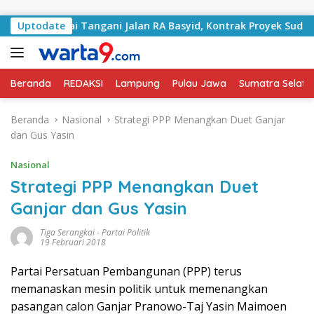
Langsung ke konten
tan Mulai Tangani Jalan RA Basyid, Kontrak Proyek Sudah Ra
Uptodate
Beranda
REDAKSI
Lampung
Pulau Jawa
Sumatra Selata
Beranda
Nasional
Strategi PPP Menangkan Duet Ganjar
dan Gus Yasin
Nasional
Strategi PPP Menangkan Duet
Ganjar dan Gus Yasin
Tiga Serangkai
-
Partai Politik
19 Februari 2018
Partai Persatuan Pembangunan (PPP) terus
memanaskan mesin politik untuk memenangkan
pasangan calon Ganjar Pranowo-Taj Yasin Maimoen