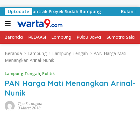
Langsung ke konten
Basyid, Kontrak Proyek Sudah Rampung
Uptodate
Bulan Kemerde
Beranda
REDAKSI
Lampung
Pulau Jawa
Sumatra Selata
Beranda
Lampung
Lampung Tengah
PAN Harga Mati
Menangkan Arinal-Nunik
Lampung Tengah
,
Politik
PAN Harga Mati Menangkan Arinal-
Nunik
Tiga Serangkai
3 Maret 2018