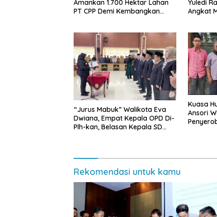
Amankan 1.700 Hektar Lahan
Yuledi Ra
PT CPP Demi Kembangkan
Angkat M
Kawasan Ekonomi Biru
Kearifan
Kuasa Hu
“Jurus Mabuk” Walikota Eva
Ansori 
Dwiana, Empat Kepala OPD Di-
Penyerob
Plh-kan, Belasan Kepala SD
Lampun
dan SMP Rangkap Jabatan Plt
Rekomendasi untuk kamu