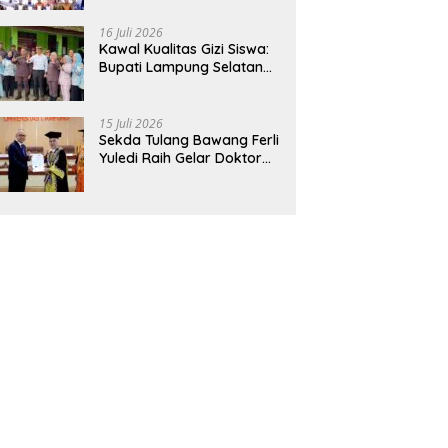
Hadirkan Sekolah Nasional
Terintegrasi Pertama di
16 Juli 2026
Lampung
Kawal Kualitas Gizi Siswa:
Bupati Lampung Selatan
dan Kajati Lampung Tinjau
Langsung Program Makan
Bergizi Gratis di Natar
15 Juli 2026
Sekda Tulang Bawang Ferli
Yuledi Raih Gelar Doktor
Unila, Angkat Model P4GN
Berbasis Kearifan Lokal