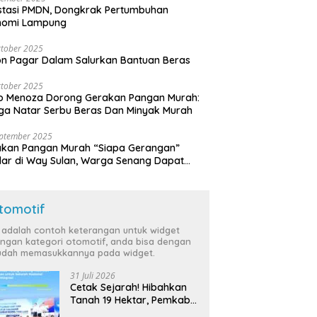
stasi PMDN, Dongkrak Pertumbuhan
nomi Lampung
tober 2025
n Pagar Dalam Salurkan Bantuan Beras
tober 2025
o Menoza Dorong Gerakan Pangan Murah:
a Natar Serbu Beras Dan Minyak Murah
eptember 2025
akan Pangan Murah “Siapa Gerangan”
lar di Way Sulan, Warga Senang Dapat
a Bersubsidi
tomotif
i adalah contoh keterangan untuk widget
ngan kategori otomotif, anda bisa dengan
dah memasukkannya pada widget.
31 Juli 2026
Cetak Sejarah! Hibahkan
Tanah 19 Hektar, Pemkab
Tulang Bawang Siap