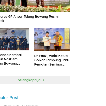
urus GP Ansor Tulang Bawang Resmi
tik
uanda Kembali
Dr. Fauzi, Wakil Ketua
pin NasDem
Golkar Lampung Jadi
ng Bawang,
Pemateri Seminar
etkan Kursi DPRD
Nasional FEB Unila,
anyak di Pemilu
Membangun Fondasi
9
Kuat Melalui 4 Pilar
Selengkapnya
Kebangsaan
ular Post