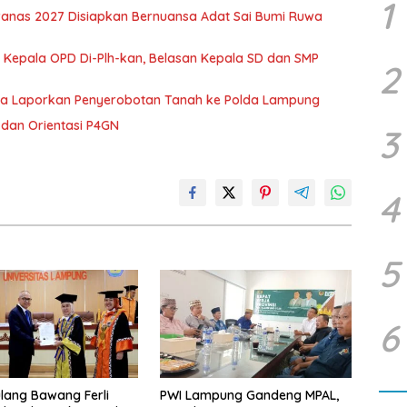
1
nas 2027 Disiapkan Bernuansa Adat Sai Bumi Ruwa
 Kepala OPD Di-Plh-kan, Belasan Kepala SD dan SMP
2
ka Laporkan Penyerobotan Tanah ke Polda Lampung
dan Orientasi P4GN
3
4
5
6
lang Bawang Ferli
PWI Lampung Gandeng MPAL,