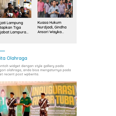
Kuasa Hukum
jati Lampung
Nurdjadi, Gindha
tapkan Tiga
Ansori Wayka
jabat Lampura
Laporkan
ersangka
Penyerobotan
Tanah ke Polda
Lampung
ita Olahraga
contoh widget dengan style gallery pada
gori olahraga, anda bisa mengaturnya pada
et recent post wpberita.