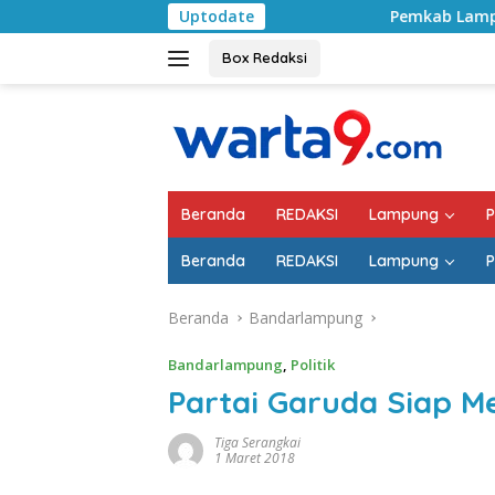
Langsung
Uptodate
Pemkab Lampung Selatan Mulai Ta
ke
konten
Box Redaksi
Beranda
REDAKSI
Lampung
P
Beranda
REDAKSI
Lampung
P
Beranda
Bandarlampung
Bandarlampung
,
Politik
Partai Garuda Siap M
Tiga Serangkai
1 Maret 2018