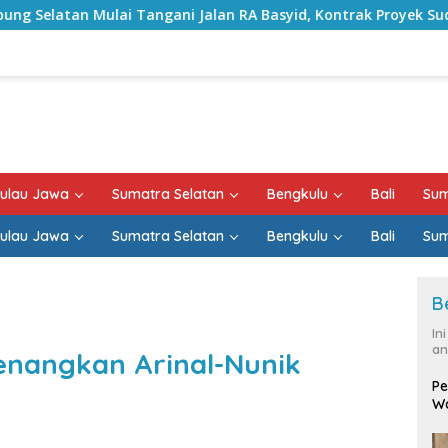
ngani Jalan RA Basyid, Kontrak Proyek Sudah Rampung
ulau Jawa
Sumatra Selatan
Bengkulu
Bali
Sum
ulau Jawa
Sumatra Selatan
Bengkulu
Bali
Sum
B
In
an
enangkan Arinal-Nunik
Pe
Wa