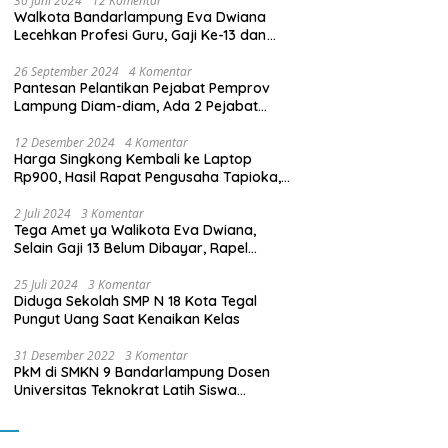
30 Juni 2024
12 Komentar
Walkota Bandarlampung Eva Dwiana
Lecehkan Profesi Guru, Gaji Ke-13 dan
THR Tidak Dibayarkan
26 September 2024
4 Komentar
Pantesan Pelantikan Pejabat Pemprov
Lampung Diam-diam, Ada 2 Pejabat
yang Dilantik Masih Golongan III/b
12 Desember 2024
4 Komentar
Harga Singkong Kembali ke Laptop
Rp900, Hasil Rapat Pengusaha Tapioka,
Petani Singkong dengan Pj. Gubernur
Lampung
2 Juli 2024
3 Komentar
Tega Amet ya Walikota Eva Dwiana,
Selain Gaji 13 Belum Dibayar, Rapel
Kenaikan Gaji 2 Bulan Juga Belum
Dibayar
25 Juli 2024
3 Komentar
Diduga Sekolah SMP N 18 Kota Tegal
Pungut Uang Saat Kenaikan Kelas
31 Desember 2022
3 Komentar
PkM di SMKN 9 Bandarlampung Dosen
Universitas Teknokrat Latih Siswa
Membuat Program Mobil RC Berbasis IoT