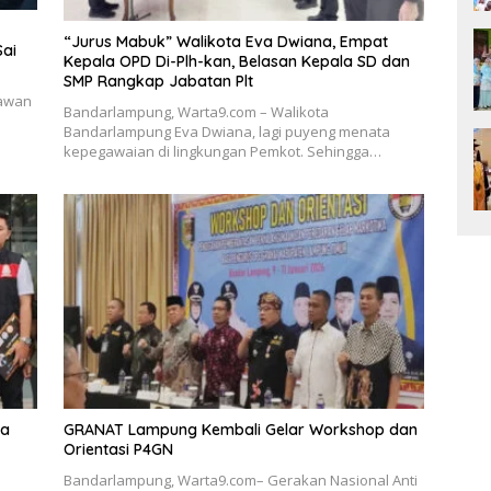
“Jurus Mabuk” Walikota Eva Dwiana, Empat
Sai
Kepala OPD Di-Plh-kan, Belasan Kepala SD dan
SMP Rangkap Jabatan Plt
tawan
Bandarlampung, Warta9.com – Walikota
Bandarlampung Eva Dwiana, lagi puyeng menata
kepegawaian di lingkungan Pemkot. Sehingga…
ka
GRANAT Lampung Kembali Gelar Workshop dan
Orientasi P4GN
Bandarlampung, Warta9.com– Gerakan Nasional Anti