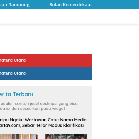
Bulan Kemerdekaan, Bupati Lampung Selatan Ajak ASN Perkua
atera Utara
atera Utara
erita Terbaru
i adalah contoh judul deskripsi yang bisa
da isi dan sesuaikan pada widget
nipu Ngaku Wartawan Catut Nama Media
rta9.com, Sebar Teror Modus Klarifikasi