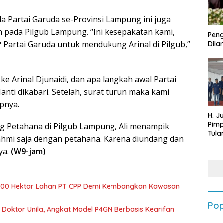
rda Partai Garuda se-Provinsi Lampung ini juga
 pada Pilgub Lampung. “Ini kesepakatan kami,
Peng
 Partai Garuda untuk mendukung Arinal di Pilgub,”
Dilan
e Arinal Djunaidi, dan apa langkah awal Partai
ti dikabari. Setelah, surat turun maka kami
pnya.
H. J
Pim
g Petahana di Pilgub Lampung, Ali menampik
Tula
rahmi saja dengan petahana. Karena diundang dan
Targ
ya.
(W9-jam)
Terb
202
700 Hektar Lahan PT CPP Demi Kembangkan Kawasan
Pop
r Doktor Unila, Angkat Model P4GN Berbasis Kearifan