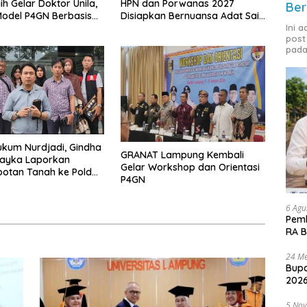
ih Gelar Doktor Unila,
HPN dan Porwanas 2027
Ber
odel P4GN Berbasis
Disiapkan Bernuansa Adat Sai
 Lokal
Bumi Ruwa Jurai
Ini 
post
pada
kum Nurdjadi, Gindha
GRANAT Lampung Kembali
Wayka Laporkan
Gelar Workshop dan Orientasi
otan Tanah ke Polda
P4GN
g
6 Agu
Pemk
RA B
24 Me
Bupa
2026
5 No