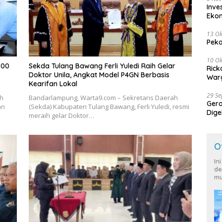
Inve
Eko
13 Ok
Peko
10 Ok
700
Sekda Tulang Bawang Ferli Yuledi Raih Gelar
Rick
Doktor Unila, Angkat Model P4GN Berbasis
Warg
Kearifan Lokal
29 S
ah
Bandarlampung, Warta9.com – Sekretaris Daerah
Ger
an
(Sekda) Kabupaten Tulang Bawang, Ferli Yuledi, resmi
Dige
meraih gelar Doktor…
Harg
O
In
de
mu