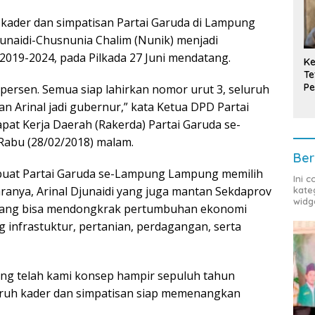
kader dan simpatisan Partai Garuda di Lampung
naidi-Chusnunia Chalim (Nunik) menjadi
019-2024, pada Pilkada 27 Juni mendatang.
Ke
Te
Pe
persen. Semua siap lahirkan nomor urut 3, seluruh
T
 Arinal jadi gubernur,” kata Ketua DPD Partai
at Kerja Daerah (Rakerda) Partai Garuda se-
Rabu (28/02/2018) malam.
Ber
buat Partai Garuda se-Lampung Lampung memilih
Ini 
aranya, Arinal Djunaidi yang juga mantan Sekdaprov
kate
widg
 yang bisa mendongkrak pertumbuhan ekonomi
infrastuktur, pertanian, perdagangan, serta
yang telah kami konsep hampir sepuluh tahun
luruh kader dan simpatisan siap memenangkan