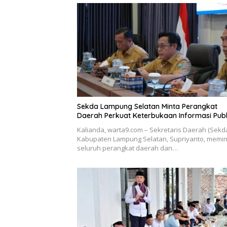
Sekda Lampung Selatan Minta Perangkat
Daerah Perkuat Keterbukaan Informasi Publ
Kalianda, warta9.com – Sekretaris Daerah (Sekd
Kabupaten Lampung Selatan, Supriyanto, memin
seluruh perangkat daerah dan…