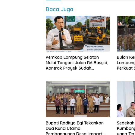
Baca Juga
Pemkab Lampung Selatan
Bulan Ke
Mulai Tangani Jalan RA Basyid,
Lampung
Kontrak Proyek Sudah
Perkuat
Rampung
dan Ting
Publik
Bupati Radityo Egi Tekankan
Sedekah
Dua Kunci Utama
Kumbang
Pembangunan Desa: Impact
yang Te