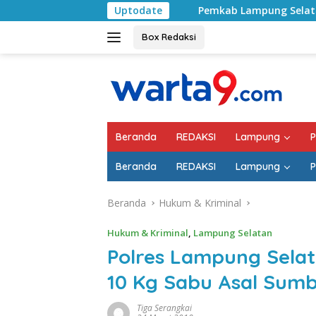
Langsung
Pemkab Lampung Selatan Mulai Tangani Jal
Uptodate
ke
konten
Box Redaksi
Beranda
REDAKSI
Lampung
P
Beranda
REDAKSI
Lampung
P
Beranda
Hukum & Kriminal
Hukum & Kriminal
,
Lampung Selatan
Polres Lampung Sela
10 Kg Sabu Asal Sum
Tiga Serangkai