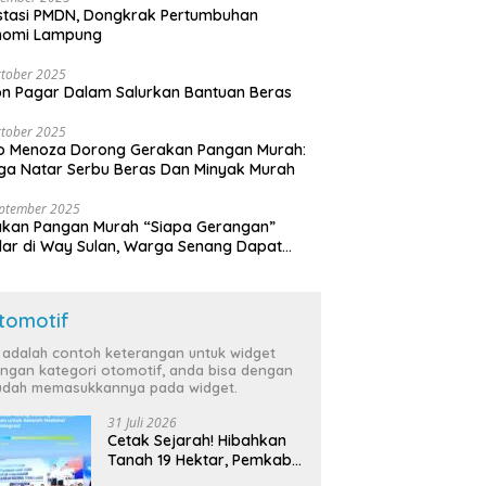
stasi PMDN, Dongkrak Pertumbuhan
nomi Lampung
tober 2025
n Pagar Dalam Salurkan Bantuan Beras
tober 2025
o Menoza Dorong Gerakan Pangan Murah:
a Natar Serbu Beras Dan Minyak Murah
eptember 2025
akan Pangan Murah “Siapa Gerangan”
lar di Way Sulan, Warga Senang Dapat
a Bersubsidi
tomotif
i adalah contoh keterangan untuk widget
ngan kategori otomotif, anda bisa dengan
dah memasukkannya pada widget.
31 Juli 2026
Cetak Sejarah! Hibahkan
Tanah 19 Hektar, Pemkab
Tulang Bawang Siap