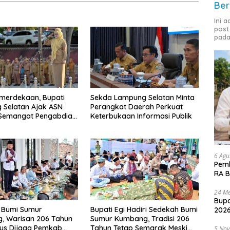
Ber
Ini 
post
pada
merdekaan, Bupati
Sekda Lampung Selatan Minta
 Selatan Ajak ASN
Perangkat Daerah Perkuat
 Semangat Pengabdian
Keterbukaan Informasi Publik
katkan Pelayanan
6 Agu
Pemk
RA B
24 Me
Bupa
 Bumi Sumur
Bupati Egi Hadiri Sedekah Bumi
2026
, Warisan 206 Tahun
Sumur Kumbang, Tradisi 206
rus Dijaga Pemkab
Tahun Tetap Semarak Meski
5 No