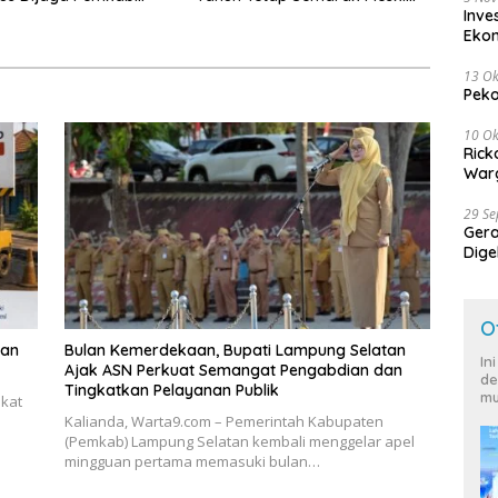
Inve
 Selatan dan
Diguyur Hujan
Eko
kat
13 Ok
Peko
10 Ok
Rick
Warg
29 S
Ger
Dige
Harg
O
lan
Bulan Kemerdekaan, Bupati Lampung Selatan
In
Ajak ASN Perkuat Semangat Pengabdian dan
de
Tingkatkan Pelayanan Publik
mu
akat
Kalianda, Warta9.com – Pemerintah Kabupaten
(Pemkab) Lampung Selatan kembali menggelar apel
mingguan pertama memasuki bulan…