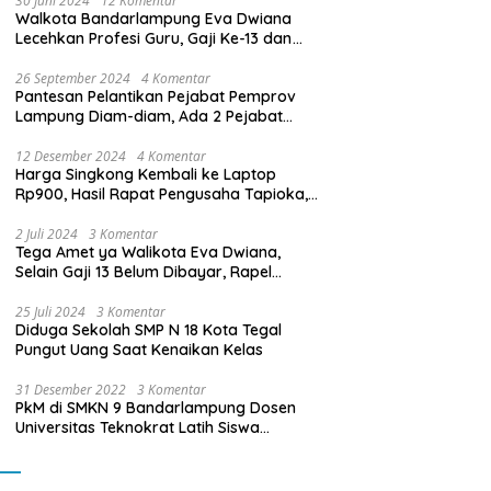
30 Juni 2024
12 Komentar
Walkota Bandarlampung Eva Dwiana
Lecehkan Profesi Guru, Gaji Ke-13 dan
THR Tidak Dibayarkan
26 September 2024
4 Komentar
Pantesan Pelantikan Pejabat Pemprov
Lampung Diam-diam, Ada 2 Pejabat
yang Dilantik Masih Golongan III/b
12 Desember 2024
4 Komentar
Harga Singkong Kembali ke Laptop
Rp900, Hasil Rapat Pengusaha Tapioka,
Petani Singkong dengan Pj. Gubernur
Lampung
2 Juli 2024
3 Komentar
Tega Amet ya Walikota Eva Dwiana,
Selain Gaji 13 Belum Dibayar, Rapel
Kenaikan Gaji 2 Bulan Juga Belum
Dibayar
25 Juli 2024
3 Komentar
Diduga Sekolah SMP N 18 Kota Tegal
Pungut Uang Saat Kenaikan Kelas
31 Desember 2022
3 Komentar
PkM di SMKN 9 Bandarlampung Dosen
Universitas Teknokrat Latih Siswa
Membuat Program Mobil RC Berbasis IoT