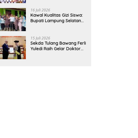
Hadirkan Sekolah Nasional
Terintegrasi Pertama di
16 Juli 2026
Lampung
Kawal Kualitas Gizi Siswa:
Bupati Lampung Selatan
dan Kajati Lampung Tinjau
Langsung Program Makan
Bergizi Gratis di Natar
15 Juli 2026
Sekda Tulang Bawang Ferli
Yuledi Raih Gelar Doktor
Unila, Angkat Model P4GN
Berbasis Kearifan Lokal