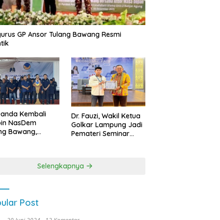
urus GP Ansor Tulang Bawang Resmi
tik
uanda Kembali
Dr. Fauzi, Wakil Ketua
pin NasDem
Golkar Lampung Jadi
ng Bawang,
Pemateri Seminar
etkan Kursi DPRD
Nasional FEB Unila,
anyak di Pemilu
Membangun Fondasi
9
Kuat Melalui 4 Pilar
Selengkapnya
Kebangsaan
ular Post