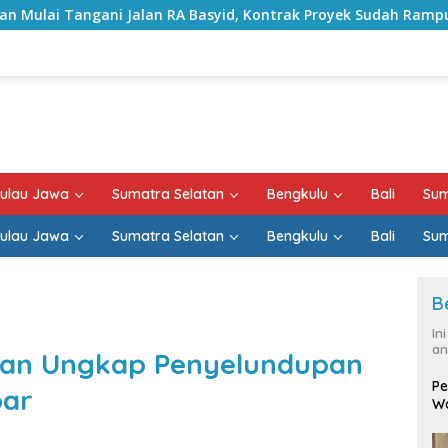
an RA Basyid, Kontrak Proyek Sudah Rampung
Bulan K
ulau Jawa
Sumatra Selatan
Bengkulu
Bali
Sum
ulau Jawa
Sumatra Selatan
Bengkulu
Bali
Sum
B
In
an
tan Ungkap Penyelundupan
Pe
bar
Wa