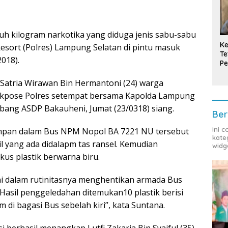
uh kilogram narkotika yang diduga jenis sabu-sabu
Ke
 Resort (Polres) Lampung Selatan di pintu masuk
Te
018).
Pe
T
Satria Wirawan Bin Hermantoni (24) warga
diekpose Polres setempat bersama Kapolda Lampung
abang ASDP Bakauheni, Jumat (23/0318) siang.
Ber
Ini 
impan dalam Bus NPM Nopol BA 7221 NU tersebut
kate
l yang ada didalapm tas ransel. Kemudian
widg
us plastik berwarna biru.
i dalam rutinitasnya menghentikan armada Bus
asil penggeledahan ditemukan10 plastik berisi
 di bagasi Bus sebelah kiri”, kata Suntana.