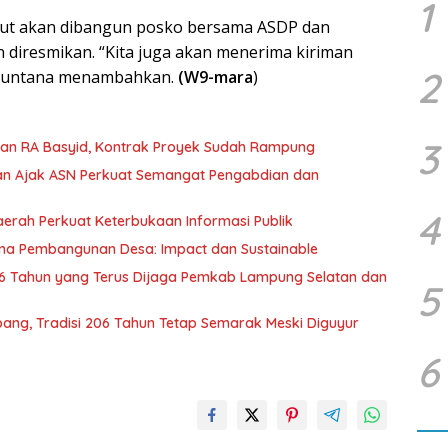
1
but akan dibangun posko bersama ASDP dan
an diresmikan. “Kita juga akan menerima kiriman
2
a Suntana menambahkan.
(W9-mara
)
3
lan RA Basyid, Kontrak Proyek Sudah Rampung
an Ajak ASN Perkuat Semangat Pengabdian dan
4
erah Perkuat Keterbukaan Informasi Publik
ama Pembangunan Desa: Impact dan Sustainable
 Tahun yang Terus Dijaga Pemkab Lampung Selatan dan
5
ang, Tradisi 206 Tahun Tetap Semarak Meski Diguyur
6