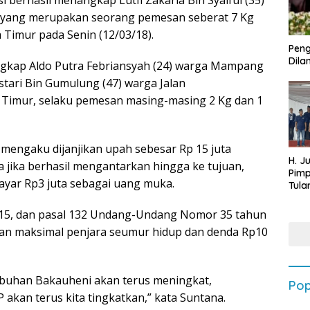
 berhasil menangkap Lutfi Zakaria Bin Syaiful (35)
k yang merupakan seorang pemesan seberat 7 Kg
a Timur pada Senin (12/03/18).
Peng
Dilan
angkap Aldo Putra Febriansyah (24) warga Mampang
stari Bin Gumulung (47) warga Jalan
a Timur, selaku pemesan masing-masing 2 Kg dan 1
 mengaku dijanjikan upah sebesar Rp 15 juta
H. J
a jika berhasil mengantarkan hingga ke tujuan,
Pim
bayar Rp3 juta sebagai uang muka.
Tula
Targ
Terb
, 115, dan pasal 132 Undang-Undang Nomor 35 tahun
202
an maksimal penjara seumur hidup dan denda Rp10
labuhan Bakauheni akan terus meningkat,
Pop
akan terus kita tingkatkan,” kata Suntana.