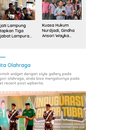
Kuasa Hukum
jati Lampung
Nurdjadi, Gindha
tapkan Tiga
Ansori Wayka
jabat Lampura
Laporkan
ersangka
Penyerobotan
Tanah ke Polda
Lampung
ita Olahraga
contoh widget dengan style gallery pada
gori olahraga, anda bisa mengaturnya pada
et recent post wpberita.