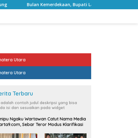
emerdekaan, Bupati Lampung Selatan Ajak ASN Perkuat Semang
atera Utara
atera Utara
erita Terbaru
i adalah contoh judul deskripsi yang bisa
da isi dan sesuaikan pada widget
nipu Ngaku Wartawan Catut Nama Media
rta9.com, Sebar Teror Modus Klarifikasi