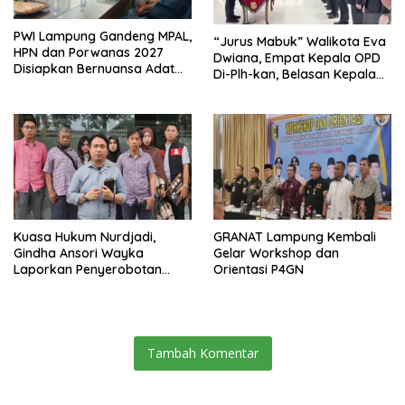
PWI Lampung Gandeng MPAL,
“Jurus Mabuk” Walikota Eva
HPN dan Porwanas 2027
Dwiana, Empat Kepala OPD
Disiapkan Bernuansa Adat
Di-Plh-kan, Belasan Kepala
Sai Bumi Ruwa Jurai
SD dan SMP Rangkap
Jabatan Plt
Kuasa Hukum Nurdjadi,
GRANAT Lampung Kembali
Gindha Ansori Wayka
Gelar Workshop dan
Laporkan Penyerobotan
Orientasi P4GN
Tanah ke Polda Lampung
Tambah Komentar