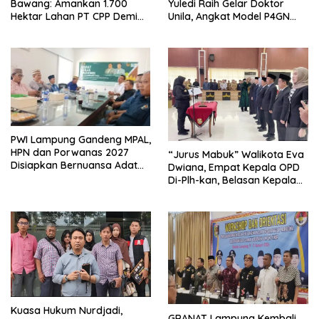
Bawang: Amankan 1.700
Yuledi Raih Gelar Doktor
Hektar Lahan PT CPP Demi
Unila, Angkat Model P4GN
Kembangkan Kawasan
Berbasis Kearifan Lokal
Ekonomi Biru
PWI Lampung Gandeng MPAL,
HPN dan Porwanas 2027
“Jurus Mabuk” Walikota Eva
Disiapkan Bernuansa Adat
Dwiana, Empat Kepala OPD
Sai Bumi Ruwa Jurai
Di-Plh-kan, Belasan Kepala
SD dan SMP Rangkap
Jabatan Plt
Kuasa Hukum Nurdjadi,
GRANAT Lampung Kembali