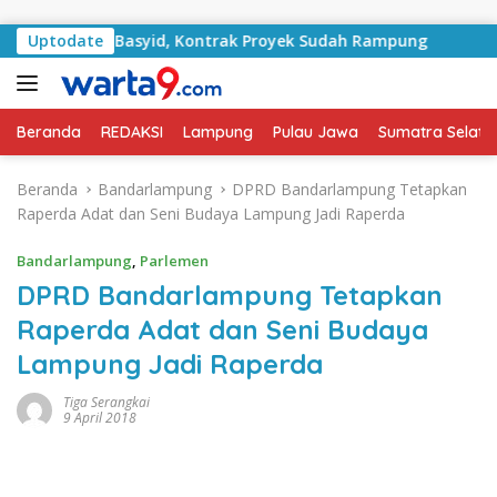
Langsung ke konten
alan RA Basyid, Kontrak Proyek Sudah Rampung
Uptodate
Bulan
Beranda
REDAKSI
Lampung
Pulau Jawa
Sumatra Selata
Beranda
Bandarlampung
DPRD Bandarlampung Tetapkan
Raperda Adat dan Seni Budaya Lampung Jadi Raperda
Bandarlampung
,
Parlemen
DPRD Bandarlampung Tetapkan
Raperda Adat dan Seni Budaya
Lampung Jadi Raperda
Tiga Serangkai
9 April 2018