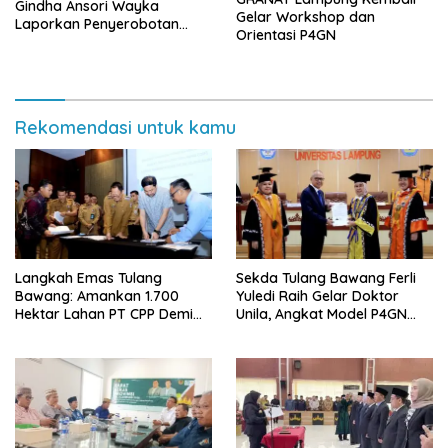
Gindha Ansori Wayka
Gelar Workshop dan
Laporkan Penyerobotan
Orientasi P4GN
Tanah ke Polda Lampung
Rekomendasi untuk kamu
Langkah Emas Tulang
Sekda Tulang Bawang Ferli
Bawang: Amankan 1.700
Yuledi Raih Gelar Doktor
Hektar Lahan PT CPP Demi
Unila, Angkat Model P4GN
Kembangkan Kawasan
Berbasis Kearifan Lokal
Ekonomi Biru