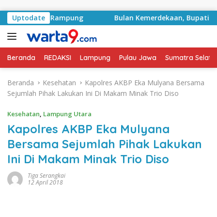
Langsung ke konten
ek Sudah Rampung
Uptodate
Bulan Kemerdekaan, Bupati Lampung
Beranda
REDAKSI
Lampung
Pulau Jawa
Sumatra Selata
Beranda
Kesehatan
Kapolres AKBP Eka Mulyana Bersama
Sejumlah Pihak Lakukan Ini Di Makam Minak Trio Diso
Kesehatan
,
Lampung Utara
Kapolres AKBP Eka Mulyana
Bersama Sejumlah Pihak Lakukan
Ini Di Makam Minak Trio Diso
Tiga Serangkai
12 April 2018