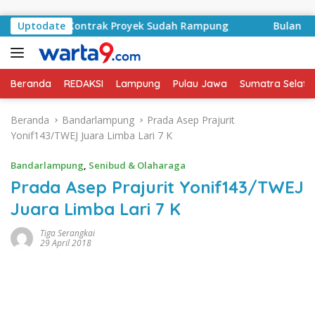
Langsung ke konten
 Basyid, Kontrak Proyek Sudah Rampung
Uptodate
Bulan Kemerd
Beranda
REDAKSI
Lampung
Pulau Jawa
Sumatra Selata
Beranda
Bandarlampung
Prada Asep Prajurit
Yonif143/TWEJ Juara Limba Lari 7 K
Bandarlampung
,
Senibud & Olaharaga
Prada Asep Prajurit Yonif143/TWEJ
Juara Limba Lari 7 K
Tiga Serangkai
29 April 2018