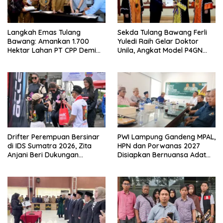
Langkah Emas Tulang
Sekda Tulang Bawang Ferli
Bawang: Amankan 1.700
Yuledi Raih Gelar Doktor
Hektar Lahan PT CPP Demi
Unila, Angkat Model P4GN
Kembangkan Kawasan
Berbasis Kearifan Lokal
Ekonomi Biru
Drifter Perempuan Bersinar
PWI Lampung Gandeng MPAL,
di IDS Sumatra 2026, Zita
HPN dan Porwanas 2027
Anjani Beri Dukungan
Disiapkan Bernuansa Adat
Langsung
Sai Bumi Ruwa Jurai