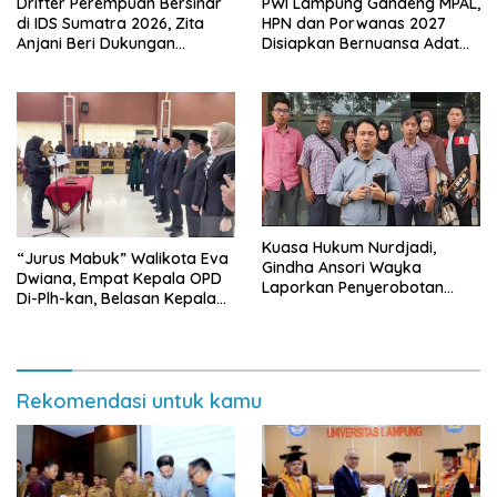
Drifter Perempuan Bersinar
PWI Lampung Gandeng MPAL,
di IDS Sumatra 2026, Zita
HPN dan Porwanas 2027
Anjani Beri Dukungan
Disiapkan Bernuansa Adat
Langsung
Sai Bumi Ruwa Jurai
Kuasa Hukum Nurdjadi,
“Jurus Mabuk” Walikota Eva
Gindha Ansori Wayka
Dwiana, Empat Kepala OPD
Laporkan Penyerobotan
Di-Plh-kan, Belasan Kepala
Tanah ke Polda Lampung
SD dan SMP Rangkap
Jabatan Plt
Rekomendasi untuk kamu