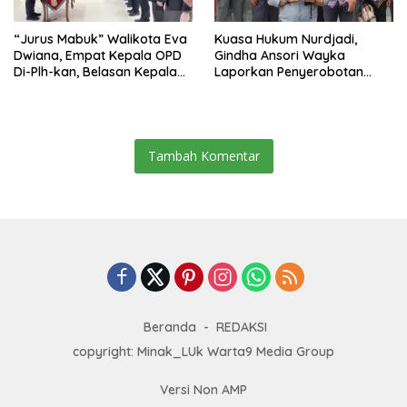
“Jurus Mabuk” Walikota Eva
Kuasa Hukum Nurdjadi,
Dwiana, Empat Kepala OPD
Gindha Ansori Wayka
Di-Plh-kan, Belasan Kepala
Laporkan Penyerobotan
SD dan SMP Rangkap
Tanah ke Polda Lampung
Jabatan Plt
Tambah Komentar
Beranda
REDAKSI
copyright: Minak_LUk Warta9 Media Group
Versi Non AMP