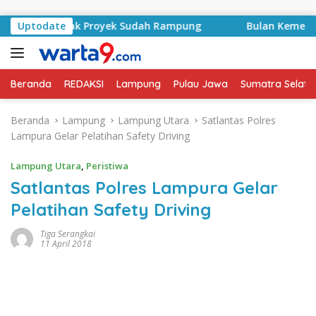
Langsung ke konten
d, Kontrak Proyek Sudah Rampung
Uptodate
Bulan Kemerdekaan, 
Beranda
REDAKSI
Lampung
Pulau Jawa
Sumatra Selata
Beranda
Lampung
Lampung Utara
Satlantas Polres
Lampura Gelar Pelatihan Safety Driving
Lampung Utara
,
Peristiwa
Satlantas Polres Lampura Gelar
Pelatihan Safety Driving
Tiga Serangkai
11 April 2018