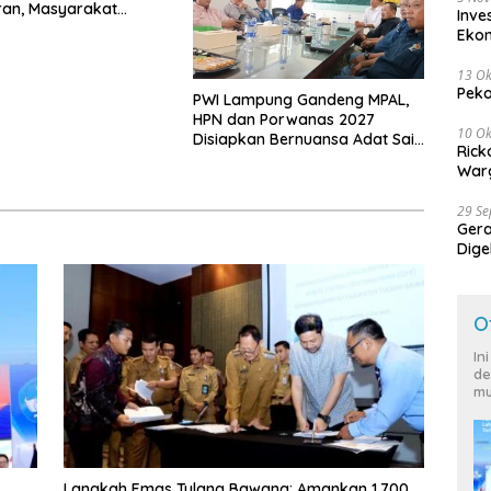
ran, Masyarakat
Inve
Waspadai Calo
Eko
13 Ok
Peko
PWI Lampung Gandeng MPAL,
HPN dan Porwanas 2027
10 Ok
Disiapkan Bernuansa Adat Sai
Rick
Bumi Ruwa Jurai
Warg
29 S
Ger
Dige
Harg
O
In
de
mu
Langkah Emas Tulang Bawang: Amankan 1.700