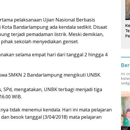
rtama pelaksanaan Ujian Nasional Berbasis
Ke
 Kota Bandarlampung ada kendala sedikit. Disaat
Te
ung terjadi pemadaman listrik. Meski demikian,
Pe
a pihak sekolah menyediakan genset.
T
nakan selama empat hari dari tanggal 2 hingga 4
Ber
Ini 
siswa SMKN 2 Bandarlampung mengikuti UNBK.
kate
widg
 SPd, mengatakan, UNBK terbagi menjadi tiga
 16.00 WIB.
knya tidak menemui kendala. Hari ini mata pelajaran
 dan besok tanggal (3/04/2018) mata pelajaran