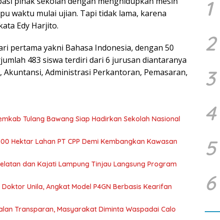
sipasi pihak sekolah dengan menghidupkan mesin
1
u waktu mulai ujian. Tapi tidak lama, karena
ata Edy Harjito.
2
ari pertama yakni Bahasa Indonesia, dengan 50
jumlah 483 siswa terdiri dari 6 jurusan diantaranya
3
 Akuntansi, Administrasi Perkantoran, Pemasaran,
4
Pemkab Tulang Bawang Siap Hadirkan Sekolah Nasional
5
700 Hektar Lahan PT CPP Demi Kembangkan Kawasan
 Selatan dan Kajati Lampung Tinjau Langsung Program
6
r Doktor Unila, Angkat Model P4GN Berbasis Kearifan
jalan Transparan, Masyarakat Diminta Waspadai Calo