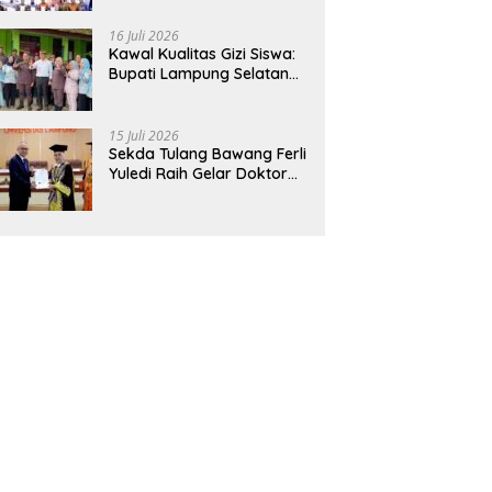
Hadirkan Sekolah Nasional
Terintegrasi Pertama di
16 Juli 2026
Lampung
Kawal Kualitas Gizi Siswa:
Bupati Lampung Selatan
dan Kajati Lampung Tinjau
Langsung Program Makan
Bergizi Gratis di Natar
15 Juli 2026
Sekda Tulang Bawang Ferli
Yuledi Raih Gelar Doktor
Unila, Angkat Model P4GN
Berbasis Kearifan Lokal