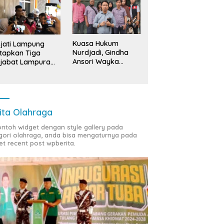
Kuasa Hukum
jati Lampung
Nurdjadi, Gindha
tapkan Tiga
Ansori Wayka
jabat Lampura
Laporkan
ersangka
Penyerobotan
Tanah ke Polda
Lampung
ita Olahraga
contoh widget dengan style gallery pada
gori olahraga, anda bisa mengaturnya pada
et recent post wpberita.