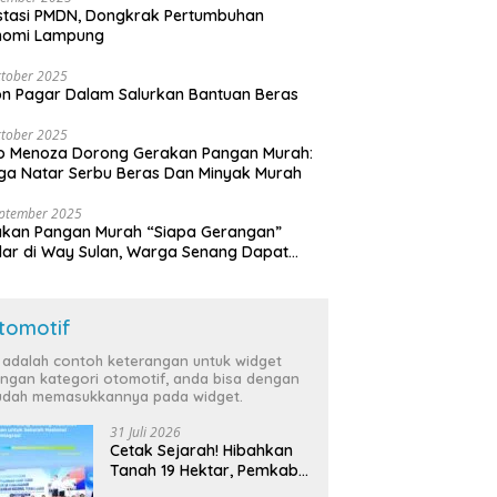
stasi PMDN, Dongkrak Pertumbuhan
nomi Lampung
tober 2025
n Pagar Dalam Salurkan Bantuan Beras
tober 2025
o Menoza Dorong Gerakan Pangan Murah:
a Natar Serbu Beras Dan Minyak Murah
eptember 2025
akan Pangan Murah “Siapa Gerangan”
lar di Way Sulan, Warga Senang Dapat
a Bersubsidi
tomotif
i adalah contoh keterangan untuk widget
ngan kategori otomotif, anda bisa dengan
dah memasukkannya pada widget.
31 Juli 2026
Cetak Sejarah! Hibahkan
Tanah 19 Hektar, Pemkab
Tulang Bawang Siap