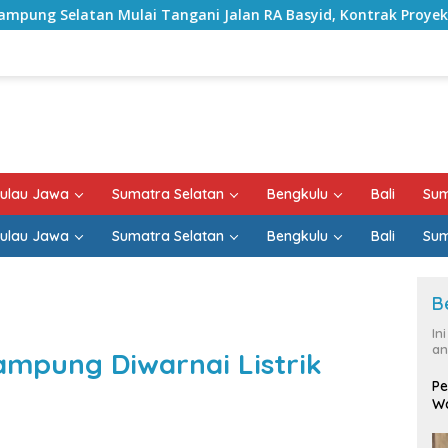
i Tangani Jalan RA Basyid, Kontrak Proyek Sudah Rampung
ulau Jawa
Sumatra Selatan
Bengkulu
Bali
Sum
ulau Jawa
Sumatra Selatan
Bengkulu
Bali
Sum
B
In
an
mpung Diwarnai Listrik
Pe
Wa