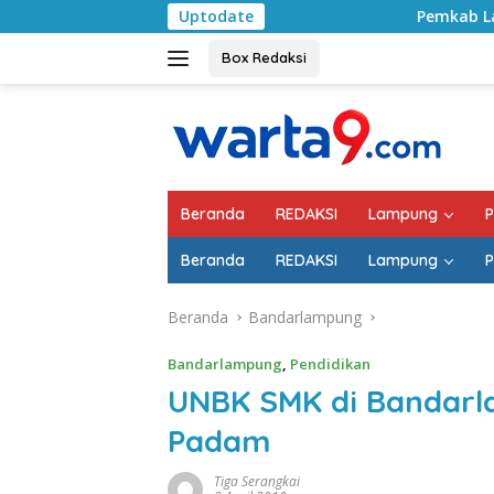
Langsung
Uptodate
Pemkab Lampung Selatan Mula
ke
konten
Box Redaksi
Beranda
REDAKSI
Lampung
P
Beranda
REDAKSI
Lampung
P
Beranda
Bandarlampung
Bandarlampung
,
Pendidikan
UNBK SMK di Bandarla
Padam
Tiga Serangkai