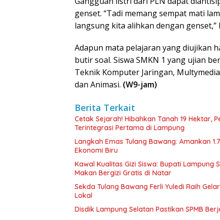
Gangguan listri dari PLN dapat dianti
genset. “Tadi memang sempat mati lamp
langsung kita alihkan dengan genset,” k
Adapun mata pelajaran yang diujikan h
butir soal. Siswa SMKN 1 yang ujian ber
Teknik Komputer Jaringan, Multymedia,
dan Animasi.
(W9-jam)
Berita Terkait
Cetak Sejarah! Hibahkan Tanah 19 Hektar, 
Terintegrasi Pertama di Lampung
Langkah Emas Tulang Bawang: Amankan 1.
Ekonomi Biru
Kawal Kualitas Gizi Siswa: Bupati Lampung
Makan Bergizi Gratis di Natar
Sekda Tulang Bawang Ferli Yuledi Raih Gela
Lokal
Disdik Lampung Selatan Pastikan SPMB Ber