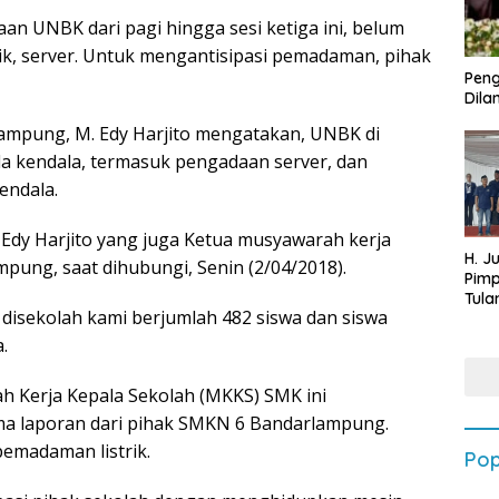
n UNBK dari pagi hingga sesi ketiga ini, belum
ik, server. Untuk mengantisipasi pemadaman, pihak
Peng
Dilan
ampung, M. Edy Harjito mengatakan, UNBK di
ada kendala, termasuk pengadaan server, dan
endala.
dy Harjito yang juga Ketua musyawarah kerja
H. J
ung, saat dihubungi, Senin (2/04/2018).
Pim
Tula
disekolah kami berjumlah 482 siswa dan siswa
Targ
Terb
.
202
h Kerja Kepala Sekolah (MKKS) SMK ini
ma laporan dari pihak SMKN 6 Bandarlampung.
pemadaman listrik.
Pop