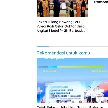
Transpa
Diminta 
Sekda Tulang Bawang Ferli
Yuledi Raih Gelar Doktor Unila,
Angkat Model P4GN Berbasis
Kearifan Lokal
Rekomendasi untuk kamu
Cetak Sejarah! Hibahkan Tanah 19 Hektar,