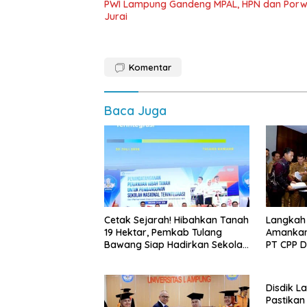
PWI Lampung Gandeng MPAL, HPN dan Porwa
Jurai
Komentar
Baca Juga
Cetak Sejarah! Hibahkan Tanah
Langkah
19 Hektar, Pemkab Tulang
Amankan
Bawang Siap Hadirkan Sekolah
PT CPP 
Nasional Terintegrasi Pertama
Kawasan
di Lampung
Disdik L
Pastikan