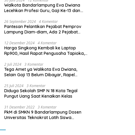
30 Juni 2024
12 Komentar
Walkota Bandarlampung Eva Dwiana
Lecehkan Profesi Guru, Gaji Ke-13 dan
THR Tidak Dibayarkan
26 September 2024
4 Komentar
Pantesan Pelantikan Pejabat Pemprov
Lampung Diam-diam, Ada 2 Pejabat
yang Dilantik Masih Golongan III/b
12 Desember 2024
4 Komentar
Harga Singkong Kembali ke Laptop
Rp900, Hasil Rapat Pengusaha Tapioka,
Petani Singkong dengan Pj. Gubernur
Lampung
2 Juli 2024
3 Komentar
Tega Amet ya Walikota Eva Dwiana,
Selain Gaji 13 Belum Dibayar, Rapel
Kenaikan Gaji 2 Bulan Juga Belum
Dibayar
25 Juli 2024
3 Komentar
Diduga Sekolah SMP N 18 Kota Tegal
Pungut Uang Saat Kenaikan Kelas
31 Desember 2022
3 Komentar
PkM di SMKN 9 Bandarlampung Dosen
Universitas Teknokrat Latih Siswa
Membuat Program Mobil RC Berbasis IoT