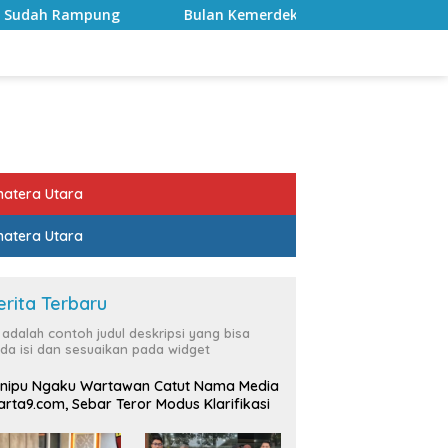
Bulan Kemerdekaan, Bupati Lampung Selatan Ajak ASN P
atera Utara
atera Utara
erita Terbaru
i adalah contoh judul deskripsi yang bisa
da isi dan sesuaikan pada widget
nipu Ngaku Wartawan Catut Nama Media
rta9.com, Sebar Teror Modus Klarifikasi