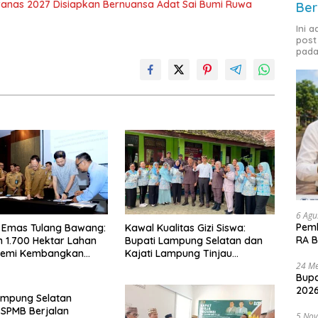
nas 2027 Disiapkan Bernuansa Adat Sai Bumi Ruwa
Ber
Ini 
post
pada
6 Agu
Pemk
 Emas Tulang Bawang:
Kawal Kualitas Gizi Siswa:
RA B
 1.700 Hektar Lahan
Bupati Lampung Selatan dan
Demi Kembangkan
Kajati Lampung Tinjau
24 Me
 Ekonomi Biru
Langsung Program Makan
Bupa
Bergizi Gratis di Natar
2026
ampung Selatan
 SPMB Berjalan
5 No