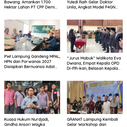
Bawang: Amankan 1.700
Yuledi Raih Gelar Doktor
Hektar Lahan PT CPP Demi
Unila, Angkat Model P4GN
Kembangkan Kawasan
Berbasis Kearifan Lokal
Ekonomi Biru
PWI Lampung Gandeng MPAL,
“Jurus Mabuk” Walikota Eva
HPN dan Porwanas 2027
Dwiana, Empat Kepala OPD
Disiapkan Bernuansa Adat
Di-Plh-kan, Belasan Kepala
Sai Bumi Ruwa Jurai
SD dan SMP Rangkap
Jabatan Plt
Kuasa Hukum Nurdjadi,
GRANAT Lampung Kembali
Gindha Ansori Wayka
Gelar Workshop dan