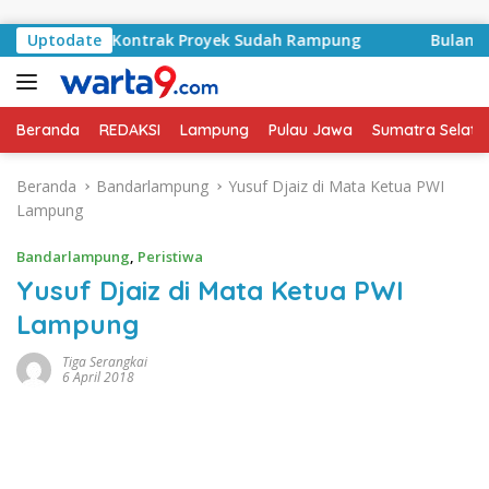
Langsung ke konten
 Basyid, Kontrak Proyek Sudah Rampung
Uptodate
Bulan Kemerde
Beranda
REDAKSI
Lampung
Pulau Jawa
Sumatra Selata
Beranda
Bandarlampung
Yusuf Djaiz di Mata Ketua PWI
Lampung
Bandarlampung
,
Peristiwa
Yusuf Djaiz di Mata Ketua PWI
Lampung
Tiga Serangkai
6 April 2018