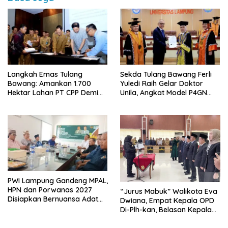
Langkah Emas Tulang
Sekda Tulang Bawang Ferli
Bawang: Amankan 1.700
Yuledi Raih Gelar Doktor
Hektar Lahan PT CPP Demi
Unila, Angkat Model P4GN
Kembangkan Kawasan
Berbasis Kearifan Lokal
Ekonomi Biru
PWI Lampung Gandeng MPAL,
HPN dan Porwanas 2027
“Jurus Mabuk” Walikota Eva
Disiapkan Bernuansa Adat
Dwiana, Empat Kepala OPD
Sai Bumi Ruwa Jurai
Di-Plh-kan, Belasan Kepala
SD dan SMP Rangkap
Jabatan Plt