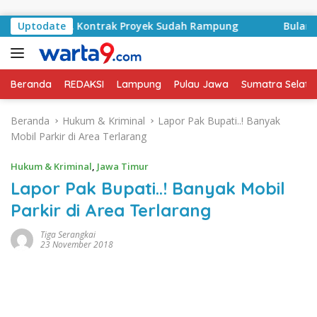
Langsung ke konten
A Basyid, Kontrak Proyek Sudah Rampung
Uptodate
Bulan Kemer
Beranda
REDAKSI
Lampung
Pulau Jawa
Sumatra Selata
Beranda
Hukum & Kriminal
Lapor Pak Bupati..! Banyak
Mobil Parkir di Area Terlarang
Hukum & Kriminal
,
Jawa Timur
Lapor Pak Bupati..! Banyak Mobil
Parkir di Area Terlarang
Tiga Serangkai
23 November 2018