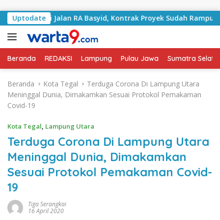
Langsung ke konten
angani Jalan RA Basyid, Kontrak Proyek Sudah Rampung
Uptodate
Beranda
REDAKSI
Lampung
Pulau Jawa
Sumatra Selata
Beranda
Kota Tegal
Terduga Corona Di Lampung Utara
Meninggal Dunia, Dimakamkan Sesuai Protokol Pemakaman
Covid-19
Kota Tegal
,
Lampung Utara
Terduga Corona Di Lampung Utara
Meninggal Dunia, Dimakamkan
Sesuai Protokol Pemakaman Covid-
19
Tiga Serangkai
16 April 2020