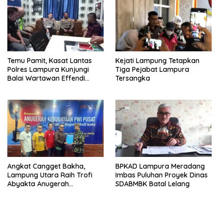
Temu Pamit, Kasat Lantas
Kejati Lampung Tetapkan
Polres Lampura Kunjungi
Tiga Pejabat Lampura
Balai Wartawan Effendi
Tersangka
Yusuf
Angkat Cangget Bakha,
BPKAD Lampura Meradang
Lampung Utara Raih Trofi
Imbas Puluhan Proyek Dinas
Abyakta Anugerah
SDABMBK Batal Lelang
Kebudayaan PWI 2026