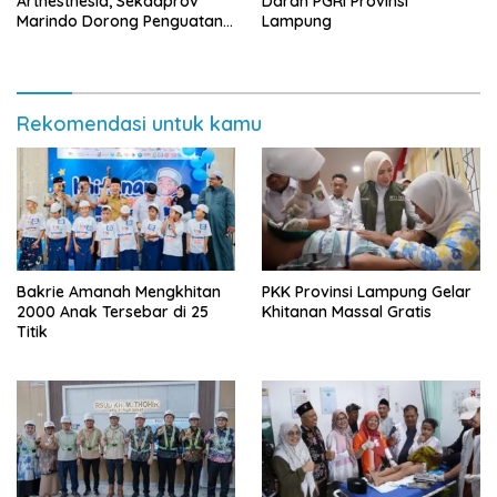
Artnesthesia, Sekdaprov
Darah PGRI Provinsi
Marindo Dorong Penguatan
Lampung
Layanan Anestesi dan
Perawatan Intensif
Rekomendasi untuk kamu
Bakrie Amanah Mengkhitan
PKK Provinsi Lampung Gelar
2000 Anak Tersebar di 25
Khitanan Massal Gratis
Titik