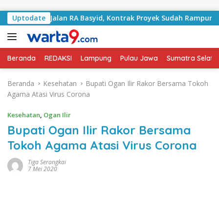
Langsung ke konten
angani Jalan RA Basyid, Kontrak Proyek Sudah Rampung
Uptodate
Beranda
REDAKSI
Lampung
Pulau Jawa
Sumatra Selata
Beranda
Kesehatan
Bupati Ogan Ilir Rakor Bersama Tokoh
Agama Atasi Virus Corona
Kesehatan
,
Ogan Ilir
Bupati Ogan Ilir Rakor Bersama
Tokoh Agama Atasi Virus Corona
Tiga Serangkai
7 Mei 2020