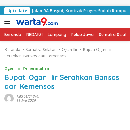
Langsung ke konten
Tangani Jalan RA Basyid, Kontrak Proyek Sudah Rampung
Uptodate
Beranda
REDAKSI
Lampung
Pulau Jawa
Sumatra Selata
Beranda
Sumatra Selatan
Ogan Ilir
Bupati Ogan Ilir
Serahkan Bansos dari Kemensos
Ogan Ilir
,
Pemerintahan
Bupati Ogan Ilir Serahkan Bansos
dari Kemensos
Tiga Serangkai
11 Mei 2020