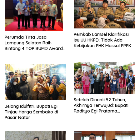
Pemkab Lamsel Klarifikasi
Perumda Tirta Jasa
Isu UU HKPD: Tidak Ada
Lampung Selatan Raih
Kebijakan PHK Massal PPPK
Bintang 4 TOP BUMD Awards
2026, Tiga Penghargaan
Sekaligus Diborong
Setelah Dinanti 52 Tahun,
Akhirnya Terwujud: Bupati
Jelang Idulfitri, Bupati Egi
Radityo Egi Pratama
Tinjau Harga Sembako di
Resmikan Jalan Kota
Pasar Natar
Dalam–Budidaya