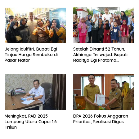
Sekaligus Diborong
Jelang Idulfitri, Bupati Egi
Setelah Dinanti 52 Tahun,
Tinjau Harga Sembako di
Akhirnya Terwujud: Bupati
Pasar Natar
Radityo Egi Pratama
Resmikan Jalan Kota
Dalam–Budidaya
Meningkat, PAD 2025
DPA 2026 Fokus Anggaran
Lampung Utara Capai 1,6
Prioritas, Realisasi Digas
Triliun