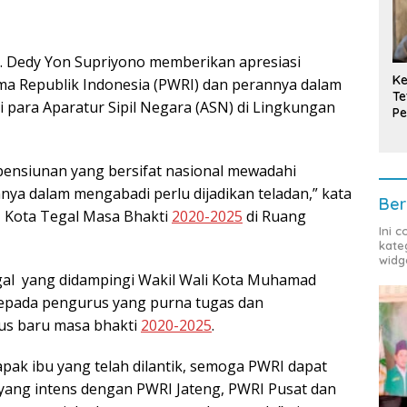
. Dedy Yon Supriyono memberikan apresiasi
Ke
a Republik Indonesia (PWRI) dan perannya dalam
Te
i para Aparatur Sipil Negara (ASN) di Lingkungan
Pe
T
pensiunan yang bersifat nasional mewadahi
a dalam mengabadi perlu dijadikan teladan,” kata
Ber
 Kota Tegal Masa Bhakti
2020-2025
di Ruang
Ini 
kate
widg
egal yang didampingi Wakil Wali Kota Muhamad
kepada pengurus yang purna tugas dan
s baru masa bhakti
2020-2025
.
ak ibu yang telah dilantik, semoga PWRI dapat
ang intens dengan PWRI Jateng, PWRI Pusat dan