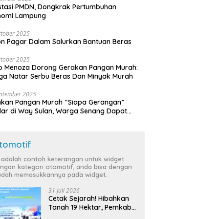
stasi PMDN, Dongkrak Pertumbuhan
nomi Lampung
tober 2025
n Pagar Dalam Salurkan Bantuan Beras
tober 2025
o Menoza Dorong Gerakan Pangan Murah:
a Natar Serbu Beras Dan Minyak Murah
eptember 2025
akan Pangan Murah “Siapa Gerangan”
lar di Way Sulan, Warga Senang Dapat
a Bersubsidi
tomotif
i adalah contoh keterangan untuk widget
ngan kategori otomotif, anda bisa dengan
dah memasukkannya pada widget.
31 Juli 2026
Cetak Sejarah! Hibahkan
Tanah 19 Hektar, Pemkab
Tulang Bawang Siap