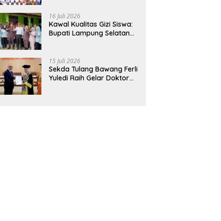
Hadirkan Sekolah Nasional
Terintegrasi Pertama di
16 Juli 2026
Lampung
Kawal Kualitas Gizi Siswa:
Bupati Lampung Selatan
dan Kajati Lampung Tinjau
Langsung Program Makan
Bergizi Gratis di Natar
15 Juli 2026
Sekda Tulang Bawang Ferli
Yuledi Raih Gelar Doktor
Unila, Angkat Model P4GN
Berbasis Kearifan Lokal