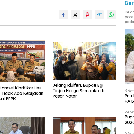
Ber
Ini 
post
pada
Jelang Idulfitri, Bupati Egi
amsel Klarifikasi Isu
Tinjau Harga Sembako di
6 Agu
 Tidak Ada Kebijakan
Pemk
Pasar Natar
sal PPPK
RA B
24 Me
Bupa
2026
5 No