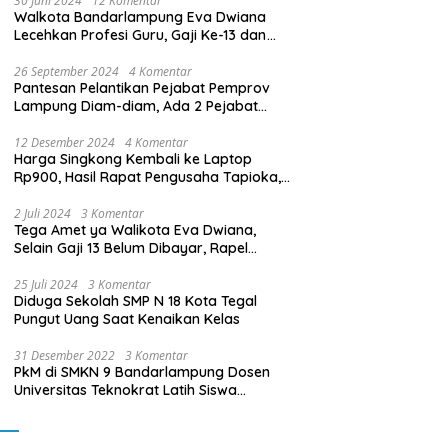
30 Juni 2024
12 Komentar
Walkota Bandarlampung Eva Dwiana
Lecehkan Profesi Guru, Gaji Ke-13 dan
THR Tidak Dibayarkan
26 September 2024
4 Komentar
Pantesan Pelantikan Pejabat Pemprov
Lampung Diam-diam, Ada 2 Pejabat
yang Dilantik Masih Golongan III/b
12 Desember 2024
4 Komentar
Harga Singkong Kembali ke Laptop
Rp900, Hasil Rapat Pengusaha Tapioka,
Petani Singkong dengan Pj. Gubernur
Lampung
2 Juli 2024
3 Komentar
Tega Amet ya Walikota Eva Dwiana,
Selain Gaji 13 Belum Dibayar, Rapel
Kenaikan Gaji 2 Bulan Juga Belum
Dibayar
25 Juli 2024
3 Komentar
Diduga Sekolah SMP N 18 Kota Tegal
Pungut Uang Saat Kenaikan Kelas
31 Desember 2022
3 Komentar
PkM di SMKN 9 Bandarlampung Dosen
Universitas Teknokrat Latih Siswa
Membuat Program Mobil RC Berbasis IoT