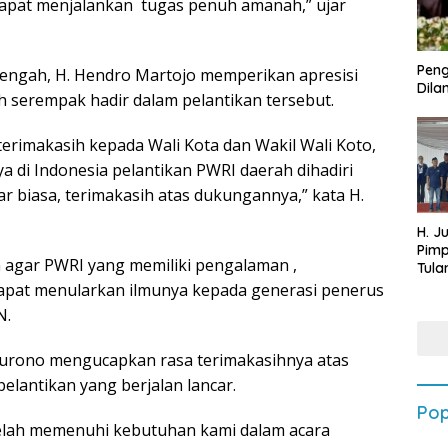
dapat menjalankan tugas penuh amanah,” ujar
Peng
engah, H. Hendro Martojo memperikan apresisi
Dilan
h serempak hadir dalam pelantikan tersebut.
rimakasih kepada Wali Kota dan Wakil Wali Koto,
a di Indonesia pelantikan PWRI daerah dihadiri
ar biasa, terimakasih atas dukungannya,” kata H.
H. J
Pim
 agar PWRI yang memiliki pengalaman ,
Tula
Targ
apat menularkan ilmunya kepada generasi penerus
Terb
N.
202
Surono mengucapkan rasa terimakasihnya atas
elantikan yang berjalan lancar.
Pop
telah memenuhi kebutuhan kami dalam acara