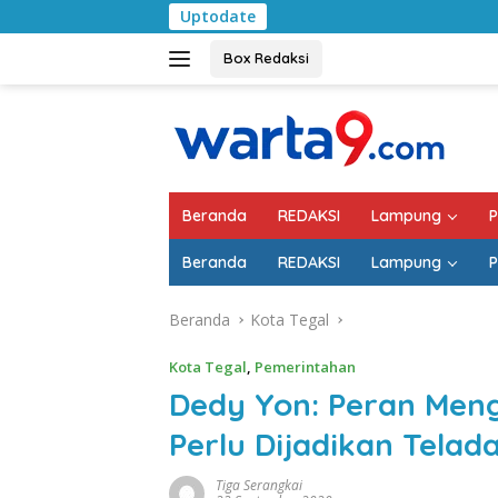
Langsung
Uptodate
Pemkab Lampung S
ke
konten
Box Redaksi
Beranda
REDAKSI
Lampung
P
Beranda
REDAKSI
Lampung
P
Beranda
Kota Tegal
Kota Tegal
,
Pemerintahan
Dedy Yon: Peran Men
Perlu Dijadikan Telad
Tiga Serangkai