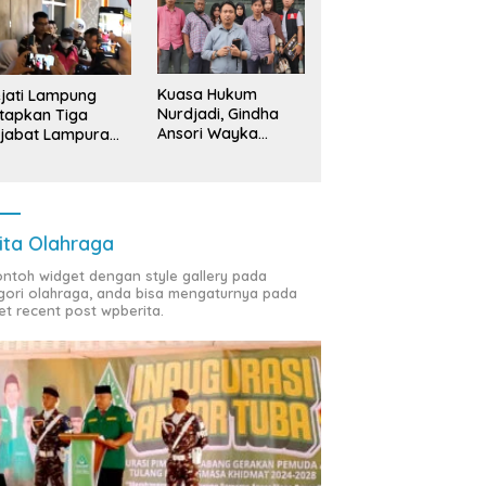
Kuasa Hukum
jati Lampung
Nurdjadi, Gindha
tapkan Tiga
Ansori Wayka
jabat Lampura
Laporkan
ersangka
Penyerobotan
Tanah ke Polda
Lampung
ita Olahraga
contoh widget dengan style gallery pada
gori olahraga, anda bisa mengaturnya pada
et recent post wpberita.