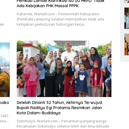
Pemkab Lamsel Klarifikasi Isu UU HKPD: Tidak
Ada Kebijakan PHK Massal PPPK
Kalianda, Warta9.com – Pemerintah Kabupaten
(Pemkab) Lampung Selatan memastikan tidak ada
kan
kebijakan pemutusan hubungan kerja…
mbako
Setelah Dinanti 52 Tahun, Akhirnya Terwujud:
Bupati Radityo Egi Pratama Resmikan Jalan
Kota Dalam–Budidaya
 1447
atama…
Sidomulyo, Warta9.com – Penantian panjang warga
Kecamatan Sidomulyo selama lebih dari lima dekade