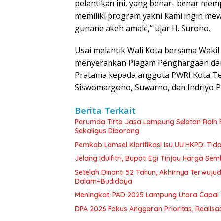
pelantikan ini, yang benar- benar me
memiliki program yakni kami ingin mew
gunane akeh amale,” ujar H. Surono.
Usai melantik Wali Kota bersama Wakil
menyerahkan Piagam Penghargaan da
Pratama kepada anggota PWRI Kota Tegal 
Siswomargono, Suwarno, dan Indriyo P
Berita Terkait
Perumda Tirta Jasa Lampung Selatan Raih
Sekaligus Diborong
Pemkab Lamsel Klarifikasi Isu UU HKPD: Ti
Jelang Idulfitri, Bupati Egi Tinjau Harga Se
Setelah Dinanti 52 Tahun, Akhirnya Terwuju
Dalam–Budidaya
Meningkat, PAD 2025 Lampung Utara Capai 1,
DPA 2026 Fokus Anggaran Prioritas, Realisas