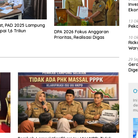
Inve
Eko
13 Ok
at, PAD 2025 Lampung
Peko
ai 1,6 Triliun
DPA 2026 Fokus Anggaran
Prioritas, Realisasi Digas
10 Ok
Rick
Warg
29 S
Ger
Dige
Harg
O
In
de
mu