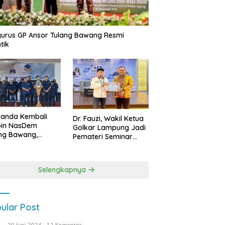
urus GP Ansor Tulang Bawang Resmi
tik
uanda Kembali
Dr. Fauzi, Wakil Ketua
pin NasDem
Golkar Lampung Jadi
ng Bawang,
Pemateri Seminar
etkan Kursi DPRD
Nasional FEB Unila,
anyak di Pemilu
Membangun Fondasi
9
Kuat Melalui 4 Pilar
Selengkapnya
Kebangsaan
ular Post