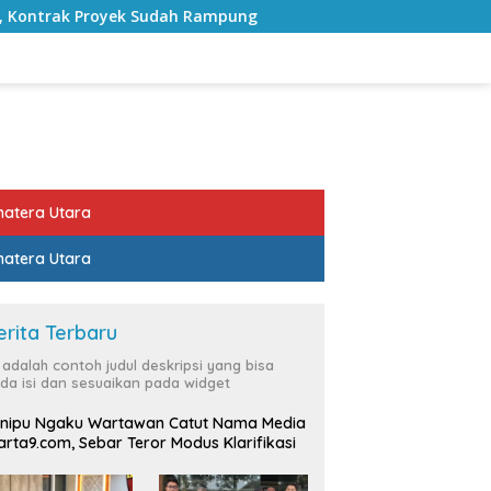
h Rampung
Bulan Kemerdekaan, Bupati Lampung Selatan
atera Utara
atera Utara
erita Terbaru
i adalah contoh judul deskripsi yang bisa
da isi dan sesuaikan pada widget
nipu Ngaku Wartawan Catut Nama Media
rta9.com, Sebar Teror Modus Klarifikasi