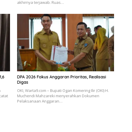
akhirnya terjawab. Ruas…
1,6
DPA 2026 Fokus Anggaran Prioritas, Realisasi
Digas
h
OKI, Warta9.com – Bupati Ogan Komering Ilir (OKI) H.
catat
Muchendi Mahzareki menyerahkan Dokumen
Pelaksanaan Anggaran…