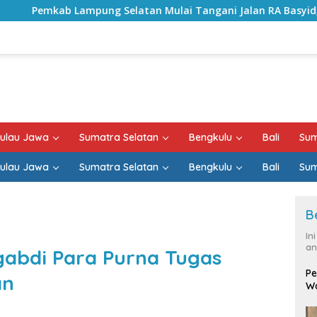
elatan Mulai Tangani Jalan RA Basyid, Kontrak Proyek Suda
ulau Jawa
Sumatra Selatan
Bengkulu
Bali
Sum
ulau Jawa
Sumatra Selatan
Bengkulu
Bali
Sum
B
In
an
gabdi Para Purna Tugas
Pe
an
Wa