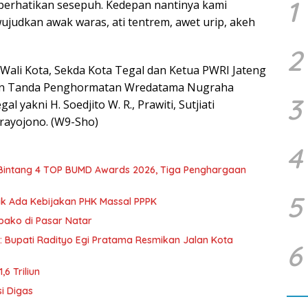
1
mperhatikan sesepuh. Kedepan nantinya kami
ujudkan awak waras, ati tentrem, awet urip, akeh
2
 Wali Kota, Sekda Kota Tegal dan Ketua PWRI Jateng
n Tanda Penghormatan Wredatama Nugraha
3
yakni H. Soedjito W. R., Prawiti, Sutjiati
rayojono. (W9-Sho)
4
 Bintang 4 TOP BUMD Awards 2026, Tiga Penghargaan
5
dak Ada Kebijakan PHK Massal PPPK
mbako di Pasar Natar
d: Bupati Radityo Egi Pratama Resmikan Jalan Kota
6
6 Triliun
i Digas