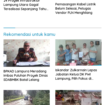
24 Proyek Infrastruktur
Pemasangan Kabel Listrik
Lampung Utara Gagal
Belum Selesai, Petugas
Terealisasi Sepanjang Tahun
Vendor PLN Menghilang
2025
Rekomendasi untuk kamu
Iskandar Zulkarnain Lepas
BPKAD Lampura Meradang
Jabatan Ketua DK PWI
Imbas Puluhan Proyek Dinas
Lampung, Pilih Fokus di
SDABMBK Batal Lelang
Kepengurusan Pusat