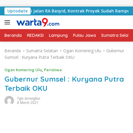
Langsung ke konten
Tangani Jalan RA Basyid, Kontrak Proyek Sudah Rampung
Uptodate
Beranda
REDAKSI
Lampung
Pulau Jawa
Sumatra Selata
Beranda
Sumatra Selatan
Ogan Komering Ulu
Gubernur
Sumsel : Kuryana Putra Terbaik OKU
Ogan Komering Ulu
,
Peristiwa
Gubernur Sumsel : Kuryana Putra
Terbaik OKU
Tiga Serangkai
8 Maret 2021