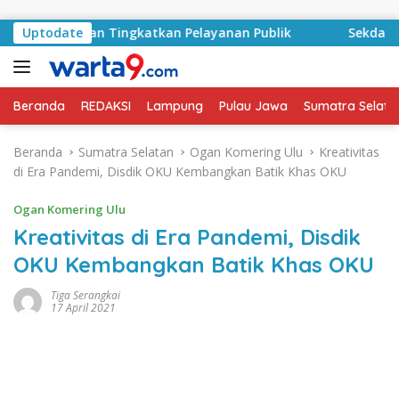
Langsung ke konten
gabdian dan Tingkatkan Pelayanan Publik
Uptodate
Sekda Lampu
Beranda
REDAKSI
Lampung
Pulau Jawa
Sumatra Selata
Beranda
Sumatra Selatan
Ogan Komering Ulu
Kreativitas
di Era Pandemi, Disdik OKU Kembangkan Batik Khas OKU
Ogan Komering Ulu
Kreativitas di Era Pandemi, Disdik
OKU Kembangkan Batik Khas OKU
Tiga Serangkai
17 April 2021